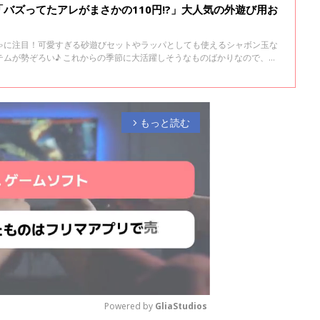
バズってたアレがまさかの110円!?」大人気の外遊び用お
ゃに注目！可愛すぎる砂遊びセットやラッパとしても使えるシャボン玉な
テムが勢ぞろい♪ これからの季節に大活躍しそうなものばかりなので、ぜ
。
もっと読む
arrow_forward_ios
Powered by 
GliaStudios