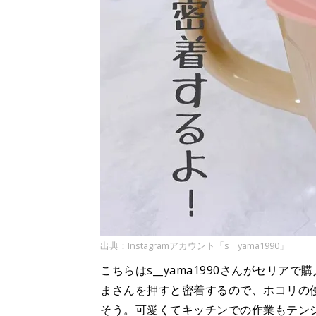
出典：Instagramアカウント「s__yama1990」
こちらはs__yama1990さんがセリ
まさんを押すと密着するので、ホコリの
そう。可愛くてキッチンでの作業もテン