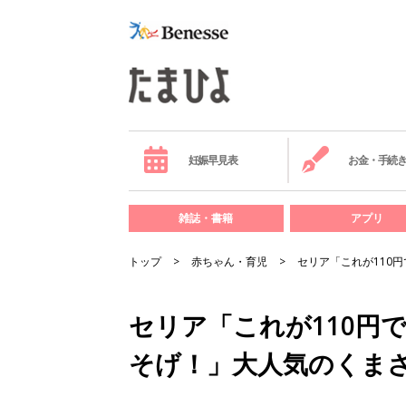
妊娠早見表
お金・手続
雑誌・書籍
アプリ
トップ
赤ちゃん・育児
セリア「これが110
セリア「これが110円
そげ！」大人気のくま