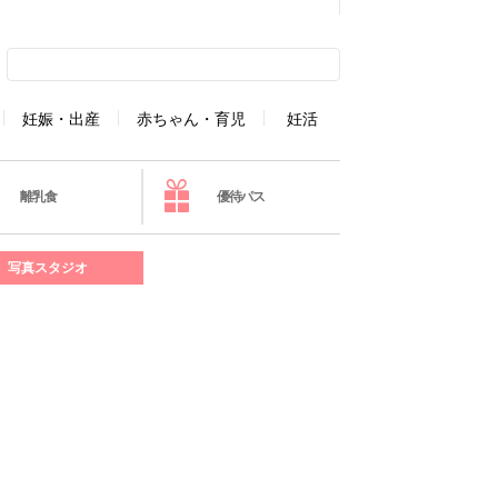
妊娠・出産
赤ちゃん・育児
妊活
離乳食
優待パス
写真スタジオ