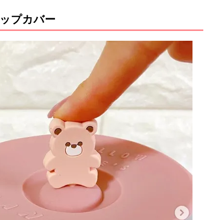
ップカバー
M
u
t
e