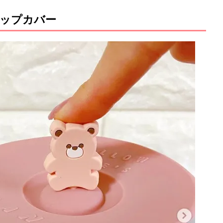
ップカバー
M
u
t
e