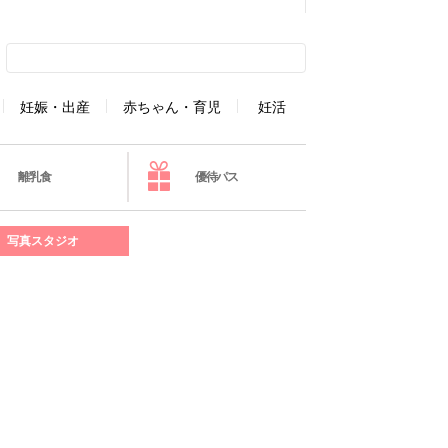
妊娠・出産
赤ちゃん・育児
妊活
離乳食
優待パス
写真スタジオ