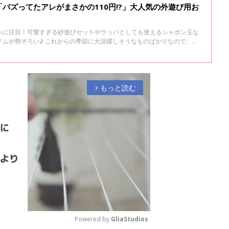
バズってたアレがまさかの110円!?」大人気の外遊び用お
ゃに注目！可愛すぎる砂遊びセットやラッパとしても使えるシャボン玉な
テムが勢ぞろい♪ これからの季節に大活躍しそうなものばかりなので、ぜ
。
もっと読む
arrow_forward_ios
Powered by 
GliaStudios