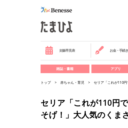
妊娠早見表
お金・手続
雑誌・書籍
アプリ
トップ
赤ちゃん・育児
セリア「これが110
セリア「これが110円
そげ！」大人気のくま