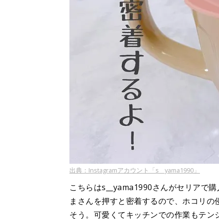
出典：Instagramアカウント「s__yama1990」
こちらはs__yama1990さんがセリ
まさんを押すと密着するので、ホコリの
そう。可愛くてキッチンでの作業もテン