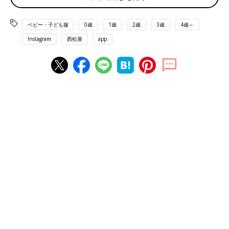
ベビー・子ども服
0歳
1歳
2歳
3歳
4歳～
Instagram
西松屋
app
出典：Instagramアカウント「pon_mama43」
pon_mama43さんは西松屋の底値セールで
保育園
用ズボンを
GET！価格はそれぞれ、600円ほどから200円ほどに値下げされ
ていたそう。こちらの方は、着替え用として保育園に置いておこ
うと考えているんだとか！