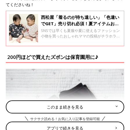
てくださいね！
西松屋「着るのが待ち遠しい」「色違い
でGET」売り切れ必須！夏アイテムおす
すめ5選
SNSでは早くも夏服や夏に使えるファッション
小物を買ったおしゃれママの投稿がチラホラ。
そこで今回は、西松屋でプチプラ夏アイテムを
買った方のインスタ投稿をご紹介します！お買
い物の参考にしてみてくださいね♪
200円ほどで買えたズボンは保育園用に♪
このまま続きを見る
サクサク読める！お気に入り記事を登録可能
アプリで続きを見る