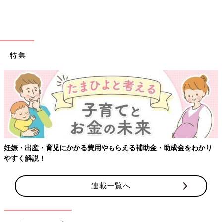
一目惚れ！ライオンが可愛いボトムスを394円（税
込）でGET
特集
妊娠・出産・育児にかかる費用やもらえる補助金・助成金をわかり
やすく解説！
連載一覧へ
出典：Instagramアカウント「aju_1025」
aju_1025さんはこちらのボトムスに一目惚れ！おしりのライオン
モチーフが「めーっちゃ可愛い」と気に入っているそうで、夏に