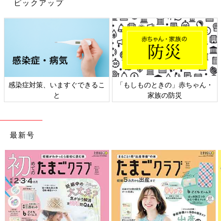
ピックアップ
なったらたくさん履かせたいと考えているとのこと。価格は394
円（税込）なんだとか♪
西松屋、バースデイ…「可愛すぎ」「履
き心地も◎」ベビー・キッズスニーカー
おすすめ5選
子どものスニーカーは種類が多く、履き心地や
デザインもさまざまなのでどれを選べばいいの
か迷ってしまいますよね。そこで今回はママお
感染症対策、いますぐできるこ
「もしものときの」赤ちゃん・
すすめのベビー・キッズスニーカーをご紹介し
と
家族の防災
ます。激かわアイテムばかりなので、ぜひチェ
どの西松屋アイテムも500円以下とは思えない可愛さですよね！
ックしてみてください♪
定価もプチプラですが、セール期間を利用することでさらにお得
に買えるのが嬉しいポイント。ぜひみなさんも西松屋アイテムを
最新号
買ってみてくださいね。
(文・ナキナキ)
●記事内容でご紹介している投稿、リンク先は、削除される場合
があります。あらかじめご了承ください。
●記事の内容は2023年3月の情報で、現在と異なる場合がありま
す。