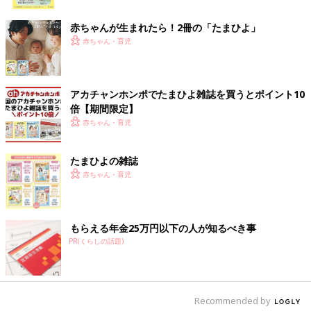
ク
赤ちゃんが生まれたら！2冊の「たまひよ」
赤ちゃん・育児
アカチャンホンポでたまひよ雑誌を買うとポイント10
倍【期間限定】
赤ちゃん・育児
たまひよの雑誌
赤ちゃん・育児
出典：Instagramアカウント「kumari_baby0324」
もらえる年金25万円以下の人が知るべき事
kumari_baby0324さんは西松屋で夏服をGET！Tシャツは359円
PR(くらしの話題)
（税別）だったそうで、500円以下とは思えない可愛さですよ
ね。こちらの方は同じくイエローカラーのハーフパンツも買った
んだとか。
Recommended by