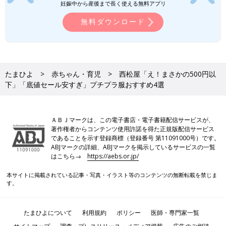
妊娠中から産後まで長く使える無料アプリ
無料ダウンロード
たまひよ
赤ちゃん・育児
西松屋「え！まさかの500円以
下」「底値セール安すぎ」プチプラ服おすすめ4選
ＡＢＪマークは、この電子書店・電子書籍配信サービスが、
著作権者からコンテンツ使用許諾を得た正規版配信サービス
であることを示す登録商標（登録番号 第11091000号）です。
ABJマークの詳細、ABJマークを掲示しているサービスの一覧
はこちら→
https://aebs.or.jp/
本サイトに掲載されている記事・写真・イラスト等のコンテンツの無断転載を禁じま
す。
たまひよについて
利用規約
ポリシー
医師・専門家一覧