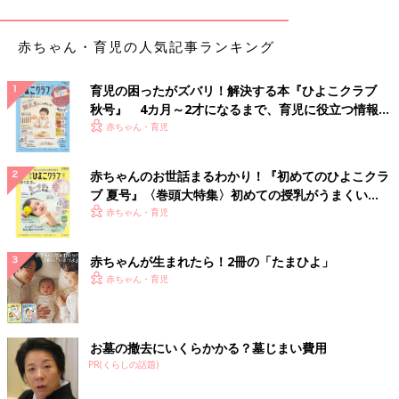
スポーティーなラインパンツが200円ほどで買え
た！
赤ちゃん・育児の人気記事ランキング
育児の困ったがズバリ！解決する本『ひよこクラブ
秋号』 4カ月～2才になるまで、育児に役立つ情報が
いっぱい！
赤ちゃん・育児
赤ちゃんのお世話まるわかり！『初めてのひよこクラ
ブ 夏号』〈巻頭大特集〉初めての授乳がうまくい
く！ おっぱい・ミルクの基本と夏のトラブル 解決テ
赤ちゃん・育児
ク
赤ちゃんが生まれたら！2冊の「たまひよ」
赤ちゃん・育児
お墓の撤去にいくらかかる？墓じまい費用
PR(くらしの話題)