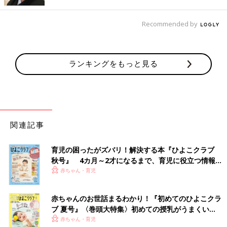
Recommended by
ランキングをもっと見る
出典：Instagramアカウント「yuumin___an」
mamaさんは
西松屋
の底値セールでこちらのラインパンツを
GET。定価800円ほどのアイテムが200円ほどになっていたんだ
とか。スポーティーな雰囲気で、コーデのポイントになりそうで
すよね♪
関連記事
359円（税別）のTシャツが可愛すぎる
育児の困ったがズバリ！解決する本『ひよこクラブ
秋号』 4カ月～2才になるまで、育児に役立つ情報が
いっぱい！
赤ちゃん・育児
赤ちゃんのお世話まるわかり！『初めてのひよこクラ
ブ 夏号』〈巻頭大特集〉初めての授乳がうまくい
く！ おっぱい・ミルクの基本と夏のトラブル 解決テ
赤ちゃん・育児