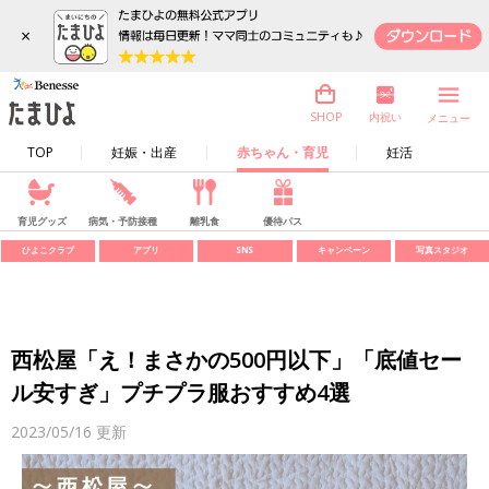
×
内祝い
SHOP
メニュー
TOP
妊娠・出産
赤ちゃん・育児
妊活
育児グッズ
病気・予防接種
離乳食
優待パス
ひよこクラブ
アプリ
SNS
キャンペーン
写真スタジオ
西松屋「え！まさかの500円以下」「底値セー
ル安すぎ」プチプラ服おすすめ4選
2023/05/16
更新