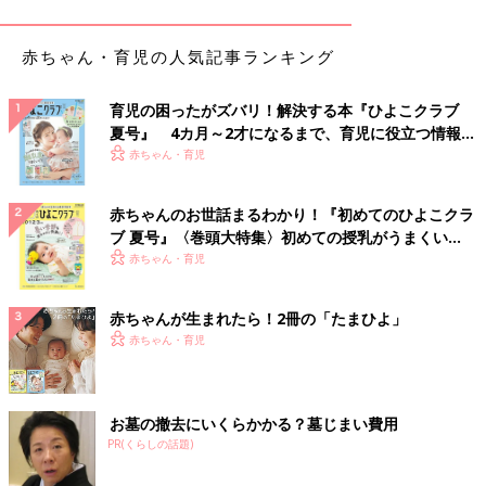
これで550円はすごすぎ！ベビーウォーターマット
赤ちゃん・育児の人気記事ランキング
育児の困ったがズバリ！解決する本『ひよこクラブ
夏号』 4カ月～2才になるまで、育児に役立つ情報が
いっぱい！
赤ちゃん・育児
赤ちゃんのお世話まるわかり！『初めてのひよこクラ
ブ 夏号』〈巻頭大特集〉初めての授乳がうまくい
く！ おっぱい・ミルクの基本と夏のトラブル 解決テ
赤ちゃん・育児
ク
赤ちゃんが生まれたら！2冊の「たまひよ」
赤ちゃん・育児
出典：Instagramアカウント「minamaru_baby」
お墓の撤去にいくらかかる？墓じまい費用
こちらはminamaru_babyさんが3COINSで購入したベビーウォー
PR(くらしの話題)
ターマット。中に水が入っていてひんやりするので暑くなってき
たら気持ちよく遊べそうなんだとか。これで550円はすごすぎる