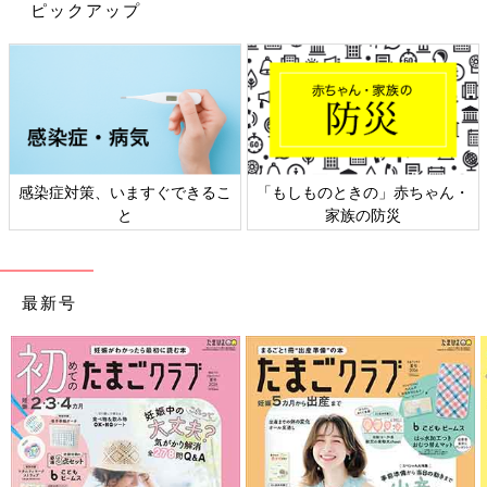
ピックアップ
出典：Instagramアカウント「licca_no_heya」
こちらはlicca_no_heyaさんが3COINSで購入した浮き輪
（KIDS）と折りたためるプール。プールは空気入れ不要とのこ
とで手軽に遊べて便利そうですね！夏までは室内でボールプール
として使っており、お子さんは大喜びで遊んでいたとのこと。浮
き輪は880円、プールは2,200円のようです。
3COINS「これが330円はうれしい！」
感染症対策、いますぐできるこ
「もしものときの」赤ちゃん・
「ちょうどいいサイズ感」子連れお出か
と
家族の防災
けグッズおすすめ4選
子連れでのおでかけは、授乳やトイレなど考え
なくてはいけないことが多くなにかと大変です
よね。そこで今回は大人気の3COINSのベビ
最新号
ー・キッズ雑貨のなかから、子連れのおでかけ
におすすめのアイテムをご紹介します♪
今回は3COINSの水遊びグッズをご紹介しました。どれも楽しそ
うなアイテムばかりで夏が待ち遠しくなりますね！人気アイテム
は早々に売り切れてしまうので、気になるものがあれば早めに店
舗やオンラインショップで探してみてください♪
(文：mayu)
●記事内の価格はすべて税込み、2023年4月時点のものです。
●記事内容でご紹介している投稿、リンク先は、削除される場合