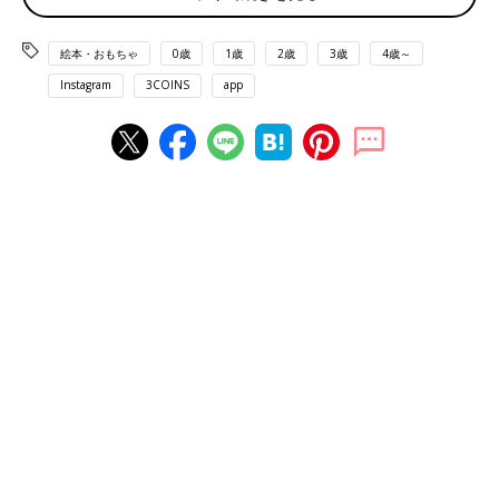
絵本・おもちゃ
0歳
1歳
2歳
3歳
4歳～
Instagram
3COINS
app
出典：Instagramアカウント「ka7room」
こちらはka7roomさんが3COINSで購入した「くり返し使える水
風船3個セット」。お子さんは水風船が割れるのがおもしろかっ
たようで、笑い転げていたんだとか。ママもとっても楽しかった
そうです♪ さすがスリコと大満足の様子。