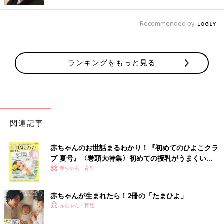
とコスパの良さに驚いているようです◎
Recommended by
軽くて持ち運びもしやすい！ウォーターテーブル
ランキングをもっと見る
関連記事
赤ちゃんのお世話まるわかり！『初めてのひよこクラ
ブ 夏号』〈巻頭大特集〉初めての授乳がうまくい
く！ おっぱい・ミルクの基本と夏のトラブル 解決テ
赤ちゃん・育児
ク
赤ちゃんが生まれたら！2冊の「たまひよ」
赤ちゃん・育児