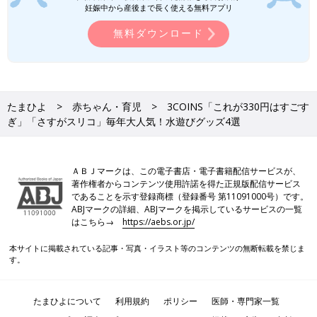
妊娠中から産後まで長く使える無料アプリ
無料ダウンロード
たまひよ
赤ちゃん・育児
3COINS「これが330円はすごす
ぎ」「さすがスリコ」毎年大人気！水遊びグッズ4選
ＡＢＪマークは、この電子書店・電子書籍配信サービスが、
著作権者からコンテンツ使用許諾を得た正規版配信サービス
であることを示す登録商標（登録番号 第11091000号）です。
ABJマークの詳細、ABJマークを掲示しているサービスの一覧
はこちら→
https://aebs.or.jp/
本サイトに掲載されている記事・写真・イラスト等のコンテンツの無断転載を禁じま
す。
たまひよについて
利用規約
ポリシー
医師・専門家一覧