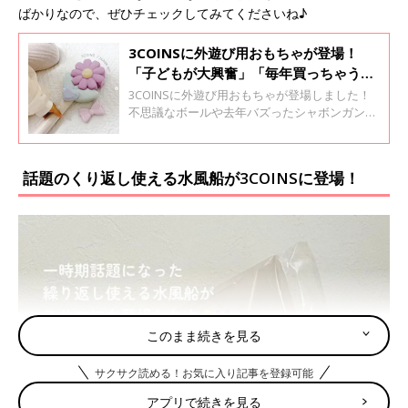
ばかりなので、ぜひチェックしてみてくださいね♪
3COINSに外遊び用おもちゃが登場！
「子どもが大興奮」「毎年買っちゃう」
大人気アイテム4選
3COINSに外遊び用おもちゃが登場しました！
不思議なボールや去年バズったシャボンガンな
ど、早々に売り切れそうなアイテムが勢ぞろい
♪ SNSでも話題になっているので、ぜひチェッ
クしてみてくださいね。
話題のくり返し使える水風船が3COINSに登場！
このまま続きを見る
サクサク読める！お気に入り記事を登録可能
アプリで続きを見る