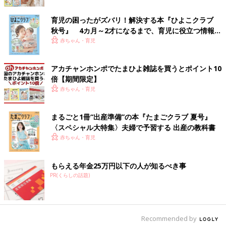
育児の困ったがズバリ！解決する本『ひよこクラブ
秋号』 4カ月～2才になるまで、育児に役立つ情報が
いっぱい！
赤ちゃん・育児
アカチャンホンポでたまひよ雑誌を買うとポイント10
倍【期間限定】
赤ちゃん・育児
出典：Instagramアカウント「happa_sukusuku」
こちらはhappa_sukusukuさんが1,650円で購入した3COINSのウ
まるごと1冊“出産準備”の本『たまごクラブ 夏号』
ォーターテーブル。テーブルに水をためて、水車を回したりすべ
〈スペシャル大特集〉夫婦で予習する 出産の教科書
り台に水を流したりして遊べるんだとか。船やジョウロなどがセ
赤ちゃん・育児
ットになっているようですが、色はランダムとのこと。軽くて持
ち運びも楽と満足そうです♪
もらえる年金25万円以下の人が知るべき事
子どもも大喜び！浮き輪＆折りたためるプール
PR(くらしの話題)
Recommended by