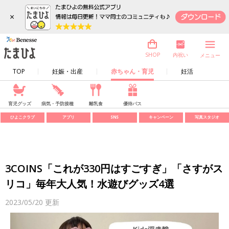
×
内祝い
SHOP
メニュー
TOP
妊娠・出産
赤ちゃん・育児
妊活
育児グッズ
病気・予防接種
離乳食
優待パス
ひよこクラブ
アプリ
SNS
キャンペーン
写真スタジオ
3COINS「これが330円はすごすぎ」「さすがス
リコ」毎年大人気！水遊びグッズ4選
2023/05/20
更新