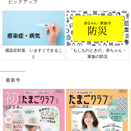
ピックアップ
出典：Instagramアカウント「mi.1988___」
こちらはmi.1988___さんが3COINSで見つけたコンパクトハンデ
ィファン。長さ15cm、重さ90gとコンパクトで持ち運びしやす
い点や、ハイパワーな点に惹かれて即買いしたのだそう。 こち
らは1,100円商品のようです。
感染症対策、いますぐできるこ
「もしものときの」赤ちゃん・
と
家族の防災
買ってよかった！ペットボトルクーラー
最新号