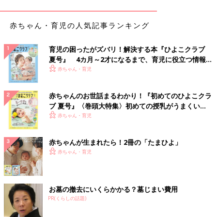
赤ちゃん・育児の人気記事ランキング
育児の困ったがズバリ！解決する本『ひよこクラブ
夏号』 4カ月～2才になるまで、育児に役立つ情報が
いっぱい！
赤ちゃん・育児
赤ちゃんのお世話まるわかり！『初めてのひよこクラ
ブ 夏号』〈巻頭大特集〉初めての授乳がうまくい
く！ おっぱい・ミルクの基本と夏のトラブル 解決テ
赤ちゃん・育児
ク
赤ちゃんが生まれたら！2冊の「たまひよ」
赤ちゃん・育児
お墓の撤去にいくらかかる？墓じまい費用
PR(くらしの話題)