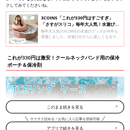
クしてみてくださいね。
3COINS「これが330円はすごすぎ」
「さすがスリコ」毎年大人気！水遊びグ
ッズ4選
毎年大人気の3COINSの水遊びグッズが今年も
登場しました。水遊びがさらに楽しくなるウォ
ーターテーブルや、空気入れ不要で手軽に使え
るプールなど気になるものが勢ぞろい！注目ア
イテムばかりなので、ぜひチェックしてみてく
これが330円は激安！クールネックバンド用の保冷
ださいね♪
ポーチ＆保冷剤
このまま続きを見る
サクサク読める！お気に入り記事を登録可能
アプリで続きを見る