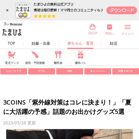
×
内祝い
SHOP
メニュー
TOP
妊娠・出産
赤ちゃん・育児
妊活
育児グッズ
病気・予防接種
離乳食
優待パス
ひよこクラブ
アプリ
SNS
キャンペーン
写真スタジオ
3COINS「紫外線対策はコレに決まり！」「夏
に大活躍の予感」話題のお出かけグッズ5選
2023/05/28
更新