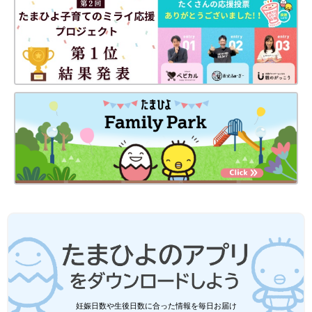
3COINSのアイテムの中から、食卓をおしゃれ
に彩る食器とカトラリーをご紹介します♪ 話題
のアイテムばかりなので、ぜひチェックしてみ
今回は3COINSで話題のお出かけグッズをご紹介しました。なか
てください。
には330円ではない商品もありますが、クオリティの高さに満足
している人が多いようです！話題のものはすぐに品薄となってし
まうので、売り切れる前に店舗やオンラインショップで探してみ
てくださいね♪
(文：mayu)
●記事内の価格はすべて税込み、2023年5月時点のものです。
●記事内容でご紹介している投稿、リンク先は、削除される場合
があります。あらかじめご了承ください。
●記事の内容は2023年5月の情報で、現在と異なる場合がありま
す。
妊娠日数や生後日数に合った情報を毎日お届け