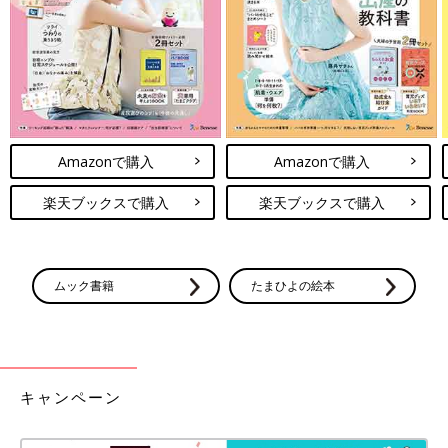
Amazonで購入
Amazonで購入
楽天ブックスで購入
楽天ブックスで購入
出典：Instagramアカウント「bell.0416」
こちらはbell.0416さんが3COINSで購入したペットボトルクーラ
ー。ペットボトル（500～600mL）の温度を保ってくれるアイテ
ムック書籍
たまひよの絵本
ムなんだそう。取り外し可能なひも付きで、手首や車のフックな
どにかけられて便利とのこと。1,100円だったようですが、これ
からの季節に大活躍しそうとお気に入りの様子◎
3COINS「コスパよすぎてリピ確定」「
キャンペーン
揃えたくなる可愛さ！」話題の食器＆カ
トラリー5選
可愛いものがプチプラでゲットできることから
SNSでも大人気の3COINS。今回はそんな