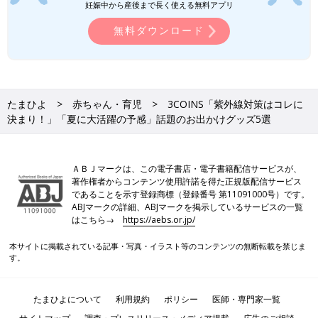
妊娠中から産後まで長く使える無料アプリ
無料ダウンロード
たまひよ
赤ちゃん・育児
3COINS「紫外線対策はコレに
決まり！」「夏に大活躍の予感」話題のお出かけグッズ5選
ＡＢＪマークは、この電子書店・電子書籍配信サービスが、
著作権者からコンテンツ使用許諾を得た正規版配信サービス
であることを示す登録商標（登録番号 第11091000号）です。
ABJマークの詳細、ABJマークを掲示しているサービスの一覧
はこちら→
https://aebs.or.jp/
本サイトに掲載されている記事・写真・イラスト等のコンテンツの無断転載を禁じま
す。
たまひよについて
利用規約
ポリシー
医師・専門家一覧