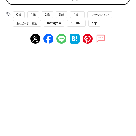
0歳
1歳
2歳
3歳
4歳～
ファッション
お出かけ・旅行
Instagram
3COINS
app
出典：Instagramアカウント「shi_mu_mama」
こちらはshi_mu_mamaさんが3COINSで購入したクールネック
バンド用の保冷ポーチと保冷剤。夏に公園や遊園地などに行くと
きに重宝しそうとのこと。各330円のようですが、激安！とコス
パのよさに大満足のようです◎
紫外線対策はこれに決まり！UVハット