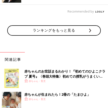
Recommended by
出典：Instagramアカウント「a.i.r.i_2」
こちらはa.i.r.i_2さんが880円で購入した3COINSのUVハット。帽
子の中にひもがあり、頭の大きさに合わせてサイズを調整できる
のだそう。あごひもは取り外し可能で、手洗いOKなのもうれし
ランキングをもっと見る
いポイントなんだとか♪
使い勝手◎ 550円のショルダーバッグ
関連記事
赤ちゃんのお世話まるわかり！『初めてのひよこクラ
ブ 夏号』〈巻頭大特集〉初めての授乳がうまくい
く！ おっぱい・ミルクの基本と夏のトラブル 解決テ
赤ちゃん・育児
ク
赤ちゃんが生まれたら！2冊の「たまひよ」
赤ちゃん・育児