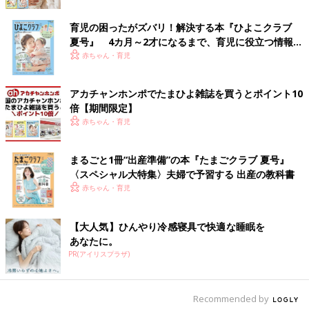
育児の困ったがズバリ！解決する本『ひよこクラブ
夏号』 4カ月～2才になるまで、育児に役立つ情報が
いっぱい！
赤ちゃん・育児
アカチャンホンポでたまひよ雑誌を買うとポイント10
倍【期間限定】
赤ちゃん・育児
出典：Instagramアカウント「y_sale_73」
まるごと1冊“出産準備”の本『たまごクラブ 夏号』
こちらはy_sale_73さんが3COINSで購入したミニショルダーバッ
〈スペシャル大特集〉夫婦で予習する 出産の教科書
グ。軽いので抱っこひもをしていても使いやすいのだそう。ミニ
赤ちゃん・育児
サイズで必要最低限のものしか入らず、中のものが取り出しやす
いところも気に入っているようです♪ こちらは550円商品とのこ
と。
【大人気】ひんやり冷感寝具で快適な睡眠を
あなたに。
持ち運びしやすくてお気に入り♪ コンパクトハンデ
PR(アイリスプラザ)
ィファン
Recommended by