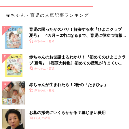
赤ちゃん・育児の人気記事ランキング
育児の困ったがズバリ！解決する本『ひよこクラブ
夏号』 4カ月～2才になるまで、育児に役立つ情報が
いっぱい！
赤ちゃん・育児
赤ちゃんのお世話まるわかり！『初めてのひよこクラ
ブ 夏号』〈巻頭大特集〉初めての授乳がうまくい
く！ おっぱい・ミルクの基本と夏のトラブル 解決テ
赤ちゃん・育児
ク
赤ちゃんが生まれたら！2冊の「たまひよ」
赤ちゃん・育児
出典：Instagramアカウント「sumika.74」
sumika.さんはしまむらで「RELA.（リラ）」のビッグTシャツを
お墓の撤去にいくらかかる？墓じまい費用
GET！ゆったりとしたシルエットで、リラックスしたい日のコー
PR(くらしの話題)
デにもピッタリですよね。こちらの方はボーダー柄のボトムスと
合わせたコーデをセレクト♪