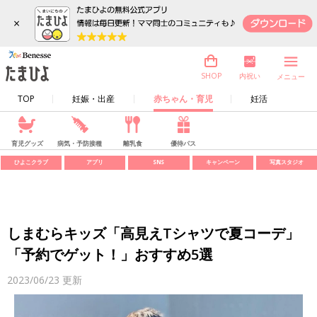
×
内祝い
SHOP
メニュー
TOP
妊娠・出産
赤ちゃん・育児
妊活
育児グッズ
病気・予防接種
離乳食
優待パス
ひよこクラブ
アプリ
SNS
キャンペーン
写真スタジオ
しまむらキッズ「高見えTシャツで夏コーデ」
「予約でゲット！」おすすめ5選
2023/06/23
更新