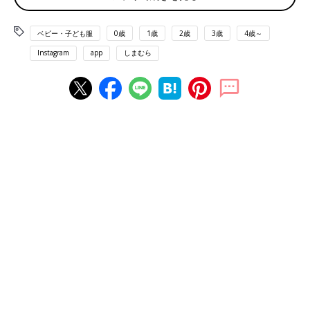
ベビー・子ども服
0歳
1歳
2歳
3歳
4歳～
Instagram
app
しまむら
出典：Instagramアカウント「nay__854」
naaaさんはしまむらで展開中のブランド「RELA.（リラ）」のキ
ッズTシャツでコーディネート！胸元の英字プリントがポイント
で、イエローの靴下との相性もピッタリですよね。思わず真似し
たくなる上級おしゃれコーデです♪
「RELA.（リラ）」のビッグTシャツでリラックス♪