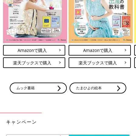
出典：Instagramアカウント「yuzuko1234」
Amazonで購入
Amazonで購入
yuzuko1234さんはしまむらでこちらのTシャツをGET！価格は
759円だそうで、「マカロンとかさくらんぼとかブドウとか、い
楽天ブックスで購入
楽天ブックスで購入
ろんな種類があってかなり悩んだ」とのこと！イチゴのデザイン
は刺繍されているのがポイントだそうで、色味も可愛らしいです
よね！
ムック書籍
たまひよの絵本
しまむらのLOGOS DAYS（ロゴス デイ
ズ）が話題「旬なコーデに」「キッズ服
も」おすすめ4選
SNSではしまむらとLOGOS（ロゴス）が共同
開発したブランド「LOGOS DAYS（ロゴス デ
イズ）」アイテムが話題！夏に向けてアウトド
キャンペーン
アやキャンプで活躍する服が欲しいという方も
多いですよね。そこで今回はしまむらの
どれも夏に着せたくなるおしゃれなコーディネートばかりで、服