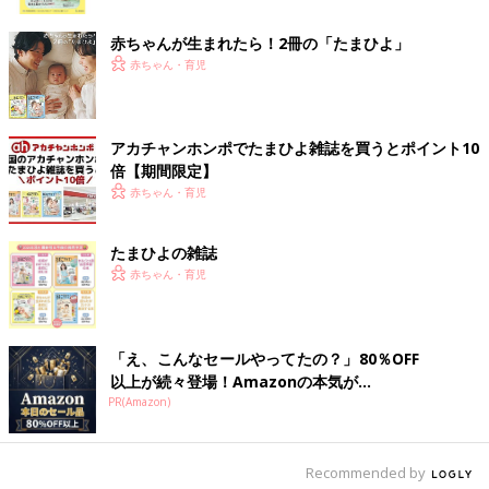
ク
赤ちゃんが生まれたら！2冊の「たまひよ」
赤ちゃん・育児
出典：Instagramアカウント「a.m.r_mama」
yuさんは、しまむらブランド「LITTC（リトシー）」のTシャツ
アカチャンホンポでたまひよ雑誌を買うとポイント10
とボトムスをまとめ買い！オンライン予約していた商品だそう
倍【期間限定】
で、サイズ違いで買ったんだとか。ディズニーモチーフに爽やか
赤ちゃん・育児
なアイテムで夏らしいですよね！
姉妹でお揃いに！高見えTシャツコーデ
たまひよの雑誌
赤ちゃん・育児
「え、こんなセールやってたの？」80％OFF
以上が続々登場！Amazonの本気が...
PR(Amazon)
Recommended by