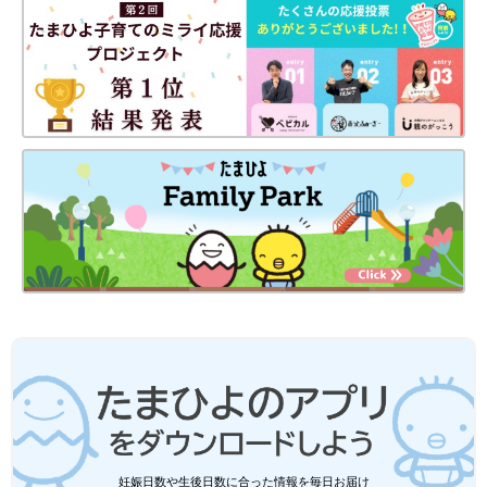
LOGOS DAYSアイテムをご紹介します！
選びも迷ってしまいそうです♪ 「定番のTシャツで、おしゃれコ
ーデを叶えたい！」という方は、ぜひしまむらのキッズ服をチェ
ックしてみてくださいね。
(文・ナキナキ)
●記事内容でご紹介している投稿、リンク先は、削除される場合
があります。あらかじめご了承ください。
●記事の内容は2023年5月の情報で、現在と異なる場合がありま
す。
●記事内の価格はすべて税込み、2023年5月時点のものです。
妊娠日数や生後日数に合った情報を毎日お届け