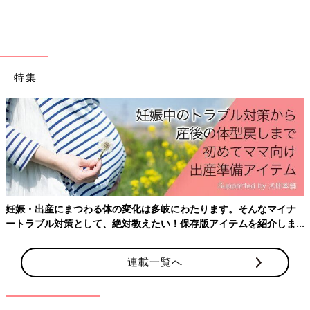
特集
妊娠・出産にまつわる体の変化は多岐にわたります。そんなマイナ
ートラブル対策として、絶対教えたい！保存版アイテムを紹介しま
出典：Instagramアカウント「m.k.sisters_」
す。
chiiiさんはしまむらでこちらのTシャツをセレクト！可愛いだけ
連載一覧へ
でなく高見えするデザインなんだとか。こちらのお宅では姉妹で
お揃いにしたそうで、「兄妹とかでお揃いしてもかわいい」との
こと！