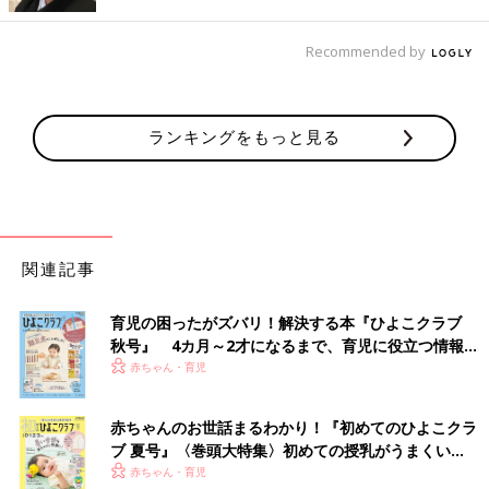
「LITTC（リトシー）」のディズニーTシャツ＆ボ
Recommended by
トムスをサイズ違いでGET
ランキングをもっと見る
関連記事
育児の困ったがズバリ！解決する本『ひよこクラブ
秋号』 4カ月～2才になるまで、育児に役立つ情報が
いっぱい！
赤ちゃん・育児
赤ちゃんのお世話まるわかり！『初めてのひよこクラ
ブ 夏号』〈巻頭大特集〉初めての授乳がうまくい
く！ おっぱい・ミルクの基本と夏のトラブル 解決テ
赤ちゃん・育児