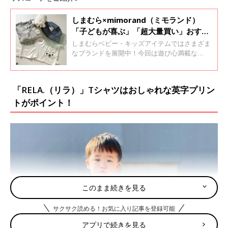
しまむら×mimorand（ミモランド）
「子どもが喜ぶ」「超大量買い」おすす
め商品4選
しまむらベビー・キッズアイテムではさまざま
なブランドを展開中！今回は遊び心満載な
「mimorand（ミモランド）」の商品をご紹介
します。夏に向けて新しいアイテムが欲しいと
考えている方は、ぜひ最後までご覧くださいね
「RELA.（リラ）」Tシャツはおしゃれな英字プリン
♪
トがポイント！
このまま続きを見る
サクサク読める！お気に入り記事を登録可能
アプリで続きを見る