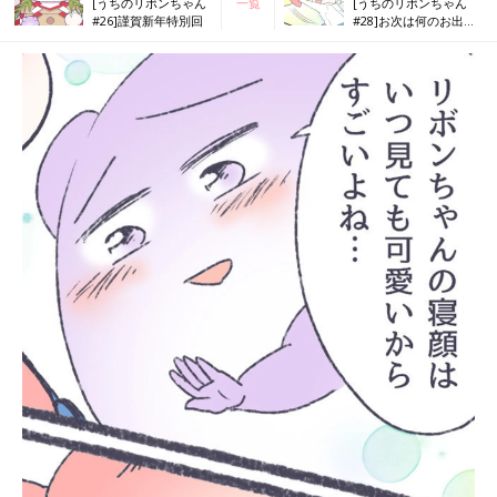
[うちのリボンちゃん
一覧
[うちのリボンちゃん
#26]謹賀新年特別回
#28]お次は何のお出ま
しだ？