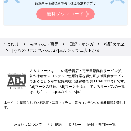
妊娠中から産後まで長く使える無料アプリ
無料ダウンロード
たまひよ
赤ちゃん・育児
日記・マンガ
椎野タマヱ
[うちのリボンちゃん#27]三歩進んで二歩下がる
ＡＢＪマークは、この電子書店・電子書籍配信サービスが、
著作権者からコンテンツ使用許諾を得た正規版配信サービス
であることを示す登録商標（登録番号 第11091000号）です。
ABJマークの詳細、ABJマークを掲示しているサービスの一覧
はこちら→
https://aebs.or.jp/
本サイトに掲載されている記事・写真・イラスト等のコンテンツの無断転載を禁じま
す。
たまひよについて
利用規約
ポリシー
医師・専門家一覧