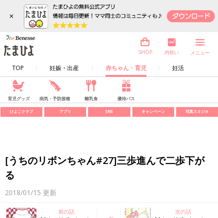
×
内祝い
SHOP
メニュー
TOP
妊娠・出産
赤ちゃん・育児
妊活
育児グッズ
病気・予防接種
離乳食
優待パス
ひよこクラブ
アプリ
SNS
キャンペーン
写真スタジオ
[うちのリボンちゃん#27]三歩進んで二歩下が
る
2018/01/15
更新
前の話
次の話