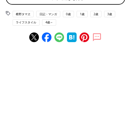
椎野タマヱ
日記・マンガ
0歳
1歳
2歳
3歳
ライフスタイル
4歳～