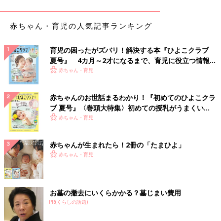
赤ちゃん・育児の人気記事ランキング
育児の困ったがズバリ！解決する本『ひよこクラブ
夏号』 4カ月～2才になるまで、育児に役立つ情報が
いっぱい！
赤ちゃん・育児
赤ちゃんのお世話まるわかり！『初めてのひよこクラ
ブ 夏号』〈巻頭大特集〉初めての授乳がうまくい
く！ おっぱい・ミルクの基本と夏のトラブル 解決テ
赤ちゃん・育児
ク
赤ちゃんが生まれたら！2冊の「たまひよ」
赤ちゃん・育児
お墓の撤去にいくらかかる？墓じまい費用
PR(くらしの話題)