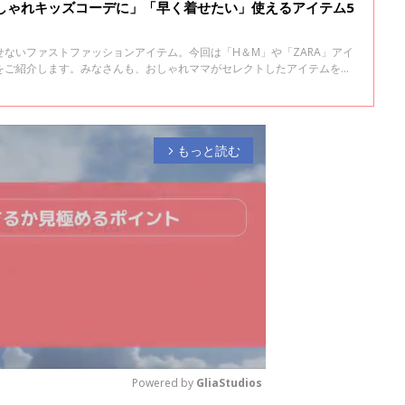
おしゃれキッズコーデに」「早く着せたい」使えるアイテム5
ないファストファッションアイテム。今回は「H＆M」や「ZARA」アイ
をご紹介します。みなさんも、おしゃれママがセレクトしたアイテムを参
もっと読む
arrow_forward_ios
Powered by 
GliaStudios