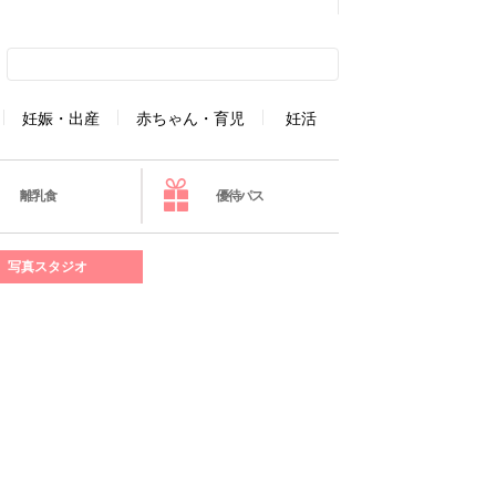
妊娠・出産
赤ちゃん・育児
妊活
離乳食
優待パス
写真スタジオ