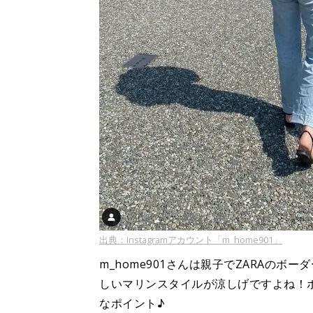
出典：Instagramアカウント「m_home901」
m_home901さんは親子でZARAの
しいマリンスタイルが涼しげですよね！
なポイント♪