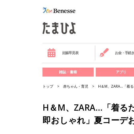
妊娠早見表
お金・手続
雑誌・書籍
アプリ
トップ
赤ちゃん・育児
H＆M、ZARA…「
H＆M、ZARA…「着
即おしゃれ」夏コーデ