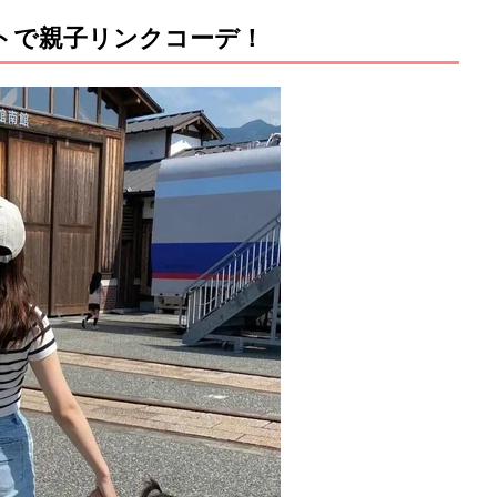
ットで親子リンクコーデ！
M
u
t
e