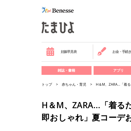
妊娠早見表
お金・手続
雑誌・書籍
アプリ
トップ
赤ちゃん・育児
H＆M、ZARA…「
H＆M、ZARA…「着
即おしゃれ」夏コーデ