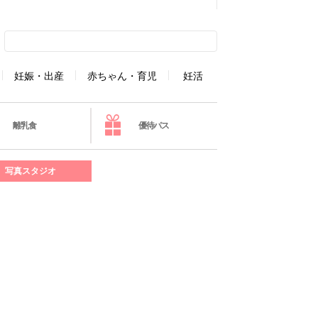
妊娠・出産
赤ちゃん・育児
妊活
離乳食
優待パス
写真スタジオ