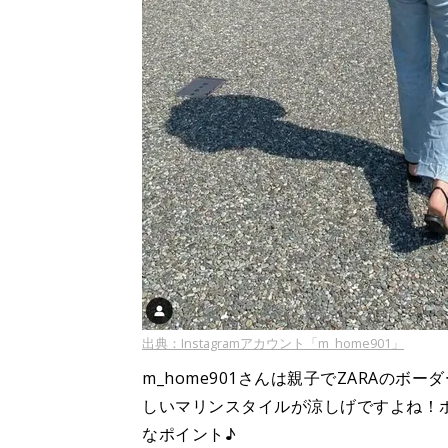
出典：Instagramアカウント「m_home901」
m_home901さんは親子でZARAの
しいマリンスタイルが涼しげですよね！
なポイント♪