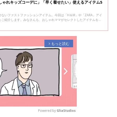
おしゃれキッズコーデに」「早く着せたい」使えるアイテム5
ないファストファッションアイテム。今回は「H＆M」や「ZARA」アイ
をご紹介します。みなさんも、おしゃれママがセレクトしたアイテムを参
もっと読む
arrow_forward_ios
Powered by 
GliaStudios