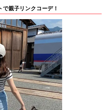
ットで親子リンクコーデ！
M
u
t
e