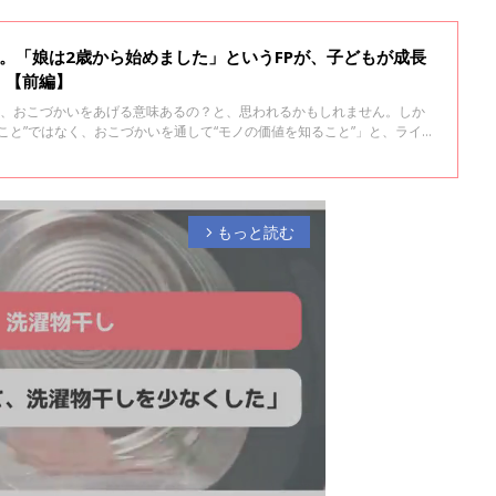
。「娘は2歳から始めました」というFPが、子どもが成長
！【前編】
に、おこづかいをあげる意味あるの？と、思われるかもしれません。しか
こと”ではなく、おこづかいを通して“モノの価値を知ること”」と、ライフ
技能士の前田菜穂子さんは言います。前田さんは娘さん（10歳）が2歳の
です。その実体験を踏まえながら、前編は4歳から始める理由、上手な始
ました。
もっと読む
arrow_forward_ios