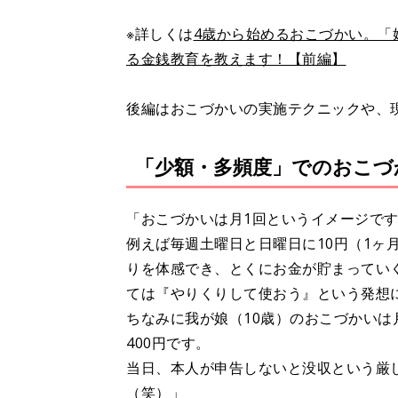
※詳しくは
4歳から始めるおこづかい。「
る金銭教育を教えます！【前編】
後編はおこづかいの実施テクニックや、
「少額・多頻度」でのおこづ
「おこづかいは月1回というイメージで
例えば毎週土曜日と日曜日に10円（1ヶ
りを体感でき、とくにお金が貯まってい
ては『やりくりして使おう』という発想
ちなみに我が娘（10歳）のおこづかいは月
400円です。
当日、本人が申告しないと没収という厳
（笑）」