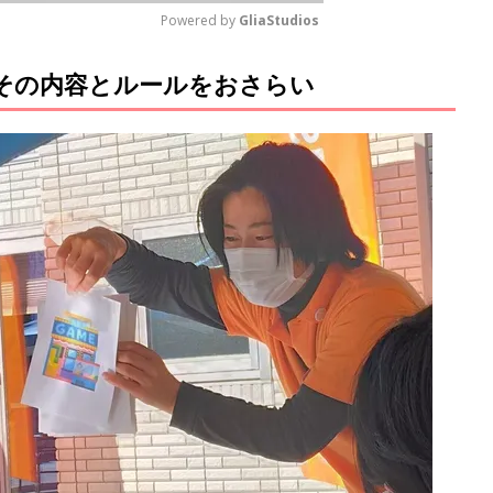
Powered by 
GliaStudios
その内容とルールをおさらい
M
u
t
e