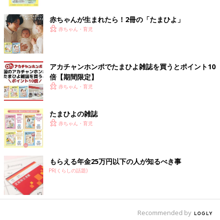
ク
すっとぼけてたら「この手をこうやって押すんですよ？」って教
赤ちゃんが生まれたら！2冊の「たまひよ」
えてくれてた。ありがとうな…
赤ちゃん・育児
※クレーン現象…ものなどを取ってほしいときに、おうちのかた
やそばにいる人の手をつかみ、そのものや場所まで持っていく行
動のこと
アカチャンホンポでたまひよ雑誌を買うとポイント10
（参考：https://benesse.jp/contents/clinic/body/10-1/post-
倍【期間限定】
470.html）
赤ちゃん・育児
＞＞ツボウチ出産劇場＆育児劇場 これまでのお話はこちら！
たまひよの雑誌
赤ちゃん・育児
前の話
次の話
練習して挑んだ１歳
一覧
マイペースな息子と体
半健診の結果
操教室に通ってみた
は・・・？【ツボウ
ら…【ツボウチ育児劇
チ育児劇場 #30】
場 #32】
もらえる年金25万円以下の人が知るべき事
PR(くらしの話題)
Recommended by