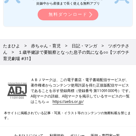
妊娠中から産後まで長く使える無料アプリ
無料ダウンロード
たまひよ
赤ちゃん・育児
日記・マンガ
ツボウチさ
ん
１歳半健診で要観察となった息子の気になる○○【ツボウチ
育児劇場 #31】
ＡＢＪマークは、この電子書店・電子書籍配信サービスが、
著作権者からコンテンツ使用許諾を得た正規版配信サービス
であることを示す登録商標（登録番号 第11091000号）です。
ABJマークの詳細、ABJマークを掲示しているサービスの一覧
はこちら→
https://aebs.or.jp/
本サイトに掲載されている記事・写真・イラスト等のコンテンツの無断転載を禁じま
す。
たまひよについて
利用規約
ポリシー
医師・専門家一覧