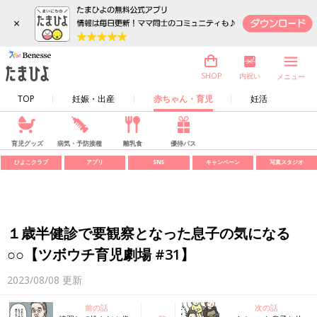
×
内祝い
SHOP
メニュー
TOP
妊娠・出産
赤ちゃん・育児
妊活
育児グッズ
病気・予防接種
離乳食
優待パス
ひよこクラブ
アプリ
SNS
キャンペーン
写真スタジオ
１歳半健診で要観察となった息子の気になる
○○【ツボウチ育児劇場 #31】
2023/08/08
更新
前の話
次の話