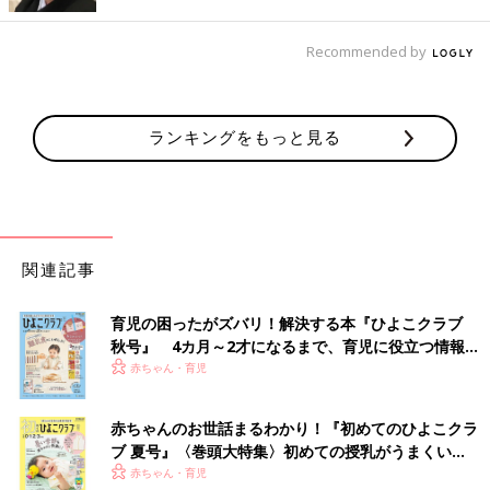
Recommended by
ランキングをもっと見る
関連記事
育児の困ったがズバリ！解決する本『ひよこクラブ
秋号』 4カ月～2才になるまで、育児に役立つ情報が
いっぱい！
赤ちゃん・育児
赤ちゃんのお世話まるわかり！『初めてのひよこクラ
ブ 夏号』〈巻頭大特集〉初めての授乳がうまくい
く！ おっぱい・ミルクの基本と夏のトラブル 解決テ
赤ちゃん・育児