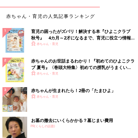
赤ちゃん・育児の人気記事ランキング
育児の困ったがズバリ！解決する本『ひよこクラブ
秋号』 4カ月～2才になるまで、育児に役立つ情報が
いっぱい！
赤ちゃん・育児
赤ちゃんのお世話まるわかり！『初めてのひよこクラ
ブ 夏号』〈巻頭大特集〉初めての授乳がうまくい
く！ おっぱい・ミルクの基本と夏のトラブル 解決テ
赤ちゃん・育児
ク
赤ちゃんが生まれたら！2冊の「たまひよ」
赤ちゃん・育児
お墓の撤去にいくらかかる？墓じまい費用
PR(くらしの話題)