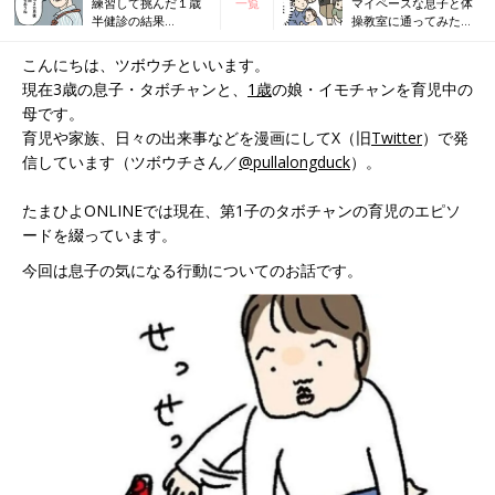
練習して挑んだ１歳
一覧
マイペースな息子と体
半健診の結果
操教室に通ってみた
は・・・？【ツボウ
ら…【ツボウチ育児劇
チ育児劇場 #30】
場 #32】
こんにちは、ツボウチといいます。
現在3歳の息子・タボチャンと、
1歳
の娘・イモチャンを育児中の
母です。
育児や家族、日々の出来事などを漫画にしてX（旧
Twitter
）で発
信しています（ツボウチさん／
@pullalongduck
）。
たまひよONLINEでは現在、第1子のタボチャンの育児のエピソ
ードを綴っています。
今回は息子の気になる行動についてのお話です。