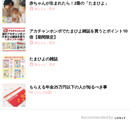
赤ちゃんが生まれたら！2冊の「たまひよ」
赤ちゃん・育児
アカチャンホンポでたまひよ雑誌を買うとポイント10
倍【期間限定】
赤ちゃん・育児
レジ前のお菓子。エレベーター近くのガチャガチャ。スポーツク
たまひよの雑誌
ラブのアイスの自販機。なぜそこに設置したのか、設置者の意図
赤ちゃん・育児
がよくわかるようになりました。
＞＞ツボウチ出産劇場＆育児劇場 これまでのお話はこちら！
もらえる年金25万円以下の人が知るべき事
PR(くらしの話題)
前の話
次の話
保育園の先生からの
一覧
水泳教室で得たもの
おたよりで気になっ
【ツボウチ育児劇場
たこと【ツボウチ育
#48】
児劇場 #46】
Recommended by