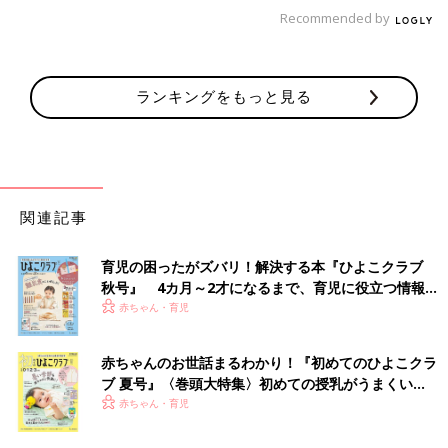
Recommended by
ランキングをもっと見る
関連記事
育児の困ったがズバリ！解決する本『ひよこクラブ
秋号』 4カ月～2才になるまで、育児に役立つ情報が
いっぱい！
赤ちゃん・育児
赤ちゃんのお世話まるわかり！『初めてのひよこクラ
ブ 夏号』〈巻頭大特集〉初めての授乳がうまくい
く！ おっぱい・ミルクの基本と夏のトラブル 解決テ
赤ちゃん・育児
ク