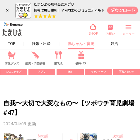
×
内祝い
SHOP
メニュー
TOP
妊娠・出産
赤ちゃん・育児
妊活
育児グッズ
病気・予防接種
離乳食
優待パス
ひよこクラブ
アプリ
SNS
キャンペーン
写真スタジオ
自我〜大切で大変なもの〜【ツボウチ育児劇場
#47】
2024/04/09
更新
前の話
次の話