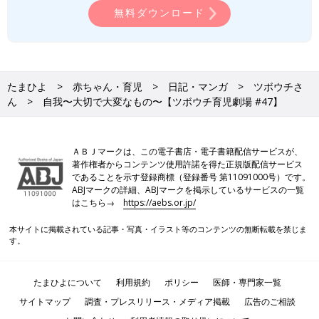
無料ダウンロード
たまひよ
赤ちゃん・育児
日記・マンガ
ツボウチさ
ん
自我〜大切で大変なもの〜【ツボウチ育児劇場 #47】
ＡＢＪマークは、この電子書店・電子書籍配信サービスが、
著作権者からコンテンツ使用許諾を得た正規版配信サービス
であることを示す登録商標（登録番号 第11091000号）です。
ABJマークの詳細、ABJマークを掲示しているサービスの一覧
はこちら→
https://aebs.or.jp/
本サイトに掲載されている記事・写真・イラスト等のコンテンツの無断転載を禁じま
す。
たまひよについて
利用規約
ポリシー
医師・専門家一覧
サイトマップ
調査・プレスリリース・メディア掲載
広告のご相談