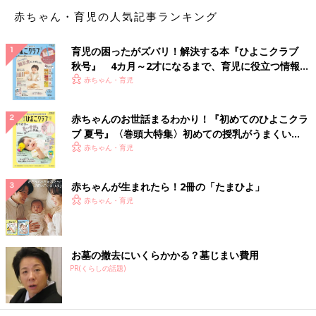
赤ちゃん・育児の人気記事ランキング
育児の困ったがズバリ！解決する本『ひよこクラブ
秋号』 4カ月～2才になるまで、育児に役立つ情報が
いっぱい！
赤ちゃん・育児
抱っこやチャイルドシートから抜け出すとき急に軟体動物になる
やつなんなんでしょうね。
赤ちゃんのお世話まるわかり！『初めてのひよこクラ
ブ 夏号』〈巻頭大特集〉初めての授乳がうまくい
く！ おっぱい・ミルクの基本と夏のトラブル 解決テ
【課題】子どもの発狂を避ける【対策】
赤ちゃん・育児
ク
赤ちゃんが生まれたら！2冊の「たまひよ」
赤ちゃん・育児
お墓の撤去にいくらかかる？墓じまい費用
PR(くらしの話題)