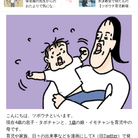
保育園の先生からの
一覧
水泳教室で得たもの
おたよりで気になっ
【ツボウチ育児劇場
たこと【ツボウチ育
#48】
児劇場 #46】
こんにちは、ツボウチといいます。
現在4歳の息子・タボチャンと、
1歳
の娘・イモチャンを育児中の
母です。
育児や家族、日々の出来事などを漫画にしてX（旧
Twitter
）で発