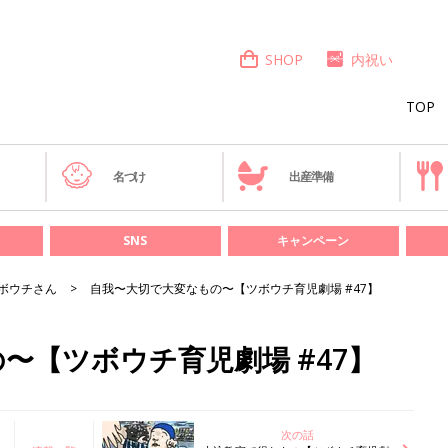
SHOP
内祝い
TOP
き
名づけ
出産準備
SNS
キャンペーン
ボウチさん
自我〜大切で大変なもの〜【ツボウチ育児劇場 #47】
〜【ツボウチ育児劇場 #47】
次の話