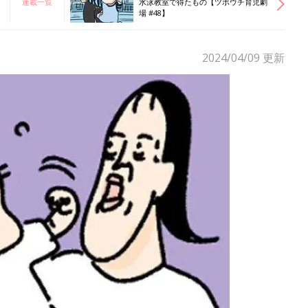
連載一覧
水泳教室で得たもの【ツボウチ育児劇
場 #48】
2024/04/09
更新