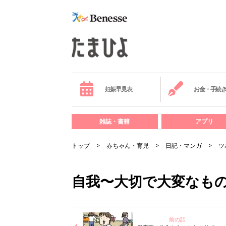
妊娠早見表
お金・手続
雑誌・書籍
アプリ
トップ
赤ちゃん・育児
日記・マンガ
ツ
自我〜大切で大変なもの
前の話