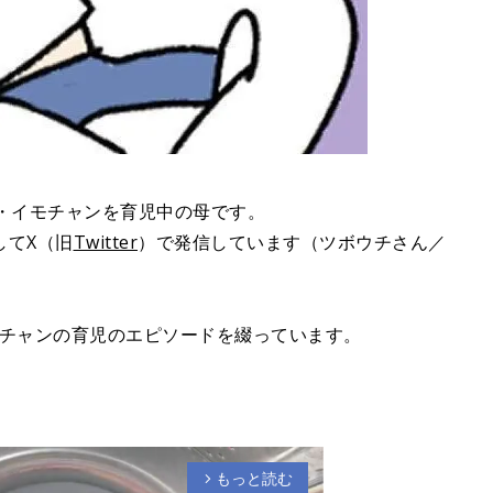
・イモチャンを育児中の母です。
してX（旧
Twitter
）で発信しています（ツボウチさん／
タボチャンの育児のエピソードを綴っています。
もっと読む
arrow_forward_ios