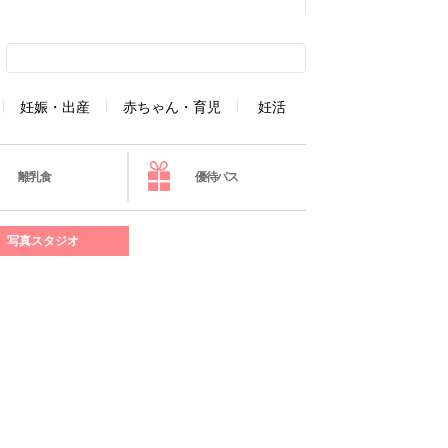
妊娠・出産
赤ちゃん・育児
妊活
離乳食
優待パス
写真スタジオ