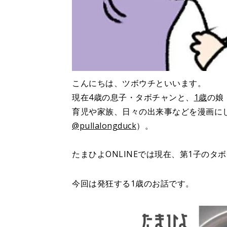
こんにちは、ツボウチといいます。
現在4歳の息子・タボチャンと、
1歳
の娘
育児や家族、日々の出来事などを漫画に
@pullalongduck
）。
たまひよONLINEでは現在、第1子の
今回は発狂する1歳のお話です。