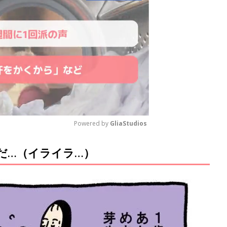
Powered by 
GliaStudios
だ…（イライラ…）
M
u
t
e