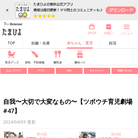
×
内祝い
SHOP
メニュー
TOP
妊娠・出産
赤ちゃん・育児
妊活
育児グッズ
病気・予防接種
離乳食
優待パス
ひよこクラブ
アプリ
SNS
キャンペーン
写真スタジオ
自我〜大切で大変なもの〜【ツボウチ育児劇場
#47】
2024/04/09
更新
前の話
次の話