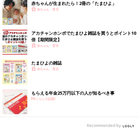
赤ちゃんが生まれたら！2冊の「たまひよ」
赤ちゃん・育児
アカチャンホンポでたまひよ雑誌を買うとポイント10
倍【期間限定】
赤ちゃん・育児
レジ前のお菓子。エレベーター近くのガチャガチャ。スポーツク
たまひよの雑誌
ラブのアイスの自販機。なぜそこに設置したのか、設置者の意図
赤ちゃん・育児
がよくわかるようになりました。
＞＞ツボウチ出産劇場＆育児劇場 これまでのお話はこちら！
もらえる年金25万円以下の人が知るべき事
PR(くらしの話題)
前の話
次の話
保育園の先生からの
一覧
水泳教室で得たもの
おたよりで気になっ
【ツボウチ育児劇場
たこと【ツボウチ育
#48】
児劇場 #46】
Recommended by