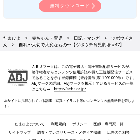
無料ダウンロード
たまひよ
赤ちゃん・育児
日記・マンガ
ツボウチさ
ん
自我〜大切で大変なもの〜【ツボウチ育児劇場 #47】
ＡＢＪマークは、この電子書店・電子書籍配信サービスが、
著作権者からコンテンツ使用許諾を得た正規版配信サービス
であることを示す登録商標（登録番号 第11091000号）です。
ABJマークの詳細、ABJマークを掲示しているサービスの一覧
はこちら→
https://aebs.or.jp/
本サイトに掲載されている記事・写真・イラスト等のコンテンツの無断転載を禁じま
す。
たまひよについて
利用規約
ポリシー
医師・専門家一覧
サイトマップ
調査・プレスリリース・メディア掲載
広告のご相談