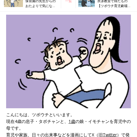
保育園の先生からの
一覧
水泳教室で得たもの
おたよりで気になっ
【ツボウチ育児劇場
たこと【ツボウチ育
#48】
児劇場 #46】
こんにちは、ツボウチといいます。
現在4歳の息子・タボチャンと、
1歳
の娘・イモチャンを育児中の
母です。
育児や家族、日々の出来事などを漫画にしてX（旧
Twitter
）で発