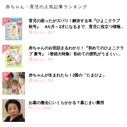
赤ちゃん・育児の人気記事ランキング
育児の困ったがズバリ！解決する本『ひよこクラブ
秋号』 4カ月～2才になるまで、育児に役立つ情報が
いっぱい！
赤ちゃん・育児
抱っこやチャイルドシートから抜け出すとき急に軟体動物になる
やつなんなんでしょうね。
赤ちゃんのお世話まるわかり！『初めてのひよこクラ
ブ 夏号』〈巻頭大特集〉初めての授乳がうまくい
く！ おっぱい・ミルクの基本と夏のトラブル 解決テ
【課題】子どもの発狂を避ける【対策】
赤ちゃん・育児
ク
赤ちゃんが生まれたら！2冊の「たまひよ」
赤ちゃん・育児
お墓の撤去にいくらかかる？墓じまい費用
PR(くらしの話題)