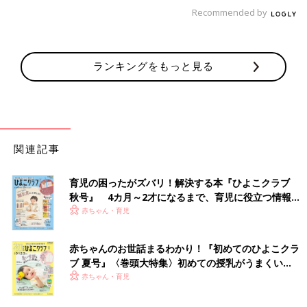
Recommended by
ランキングをもっと見る
関連記事
育児の困ったがズバリ！解決する本『ひよこクラブ
秋号』 4カ月～2才になるまで、育児に役立つ情報が
いっぱい！
赤ちゃん・育児
赤ちゃんのお世話まるわかり！『初めてのひよこクラ
ブ 夏号』〈巻頭大特集〉初めての授乳がうまくい
く！ おっぱい・ミルクの基本と夏のトラブル 解決テ
赤ちゃん・育児
ク