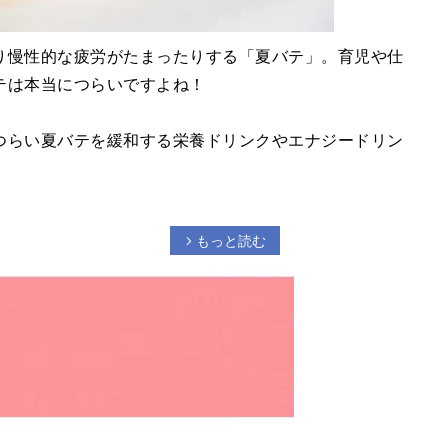
り慢性的な疲労がたまったりする「夏バテ」。育児や仕
テは本当につらいですよね！
つらい夏バテを緩和する栄養ドリンクやエナジードリン
もっと読む
arrow_forward_ios