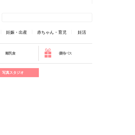
妊娠・出産
赤ちゃん・育児
妊活
離乳食
優待パス
写真スタジオ