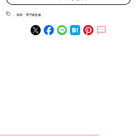
□肌のテカリ
□伸びた爪
医師・専門家監修
□服がシワだらけ
□体臭がにおう
いかがでしたか？ 当てはまる数が多いほど、清潔感とは真逆の
印象を与えてしまいます。
身だしなみを整える4つの基本ルール