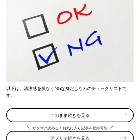
以下は、清潔感を損なうNGな身だしなみのチェックリストで
す。
□頭皮のベタつき
このまま続きを見る
□フケ
□手入れのされていない眉毛や鼻毛
サクサク読める！お気に入り記事を登録可能
□黄ばんだ歯
□無精ヒゲ
アプリで続きを見る