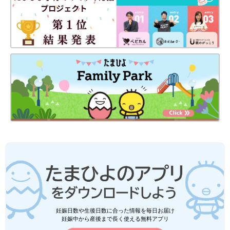
に馴染ませます。化粧水、乳液の順番で行いましょう。
最後に、外部からのダメージを防ぐ「バリア」です。
外部刺激や乾燥から肌を守る保護クリームや紫外線対策の日焼け
止めを塗りましょう。紫外線はシミやシワの原因になり、これら
が増えると顔が老けた印象になります。
スキンケアに役立つプチプラアイテム
何を使えばいいのか迷ってしまう方や化粧水や乳液、美容液など
いくつもアイテムを使うのがめんどくさい方は、1つで保湿が完
了する「オールインワンタイプ」の商品がおすすめです。
オールインワンタイプの商品は化粧水、乳液、美容液など何役も
の効果があるため、これ1つを肌に馴染ませればOKです。また、
それぞれで購入するよりもプチプラで済むところも魅力的。
ニキビや肌荒れが気になる方は薬用タイプのもの、敏感肌の方は
着色料やアルコールなどが無添加なもの、乾燥が気になる方はク
リームタイプのもの、べたつきが気になる方は化粧水タイプのも
妊娠日数や生後日数に合った情報を毎日お届け
妊娠中から産後まで長く使える無料アプリ
のなど、自分の肌に合ったタイプを選んでみてください。迷った