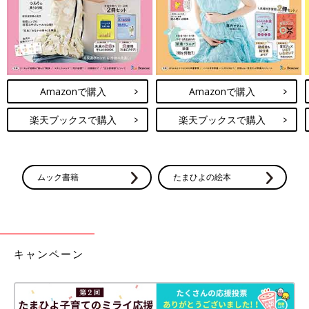
以下に、初心者でも簡単にできるスキンケアのやり方をご紹介し
ます。
スキンケアで大切な3つのこと
Amazonで購入
Amazonで購入
スキンケアで大切なのは「洗顔」「保湿」「バリア」の3つで
す。
楽天ブックスで購入
楽天ブックスで購入
まずは「洗顔」です。
洗顔料を使い、顔の汚れや余分な皮脂を落とします。洗顔にはぬ
るま湯を使い、洗顔料をしっかり泡立てるのがポイントです。
ムック書籍
たまひよの絵本
冷水では皮脂が固まって落ちにくく、熱すぎるお湯では必要な皮
脂まで洗い流してしまいます。
また、顔の皮膚は薄く刺激に弱いため、ゴシゴシ擦らずになでる
ように洗いましょう。
キャンペーン
肌が清潔になったら、次は「保湿」です。
化粧水や乳液を使い、肌に必要な水分と栄養素を補います。化粧
水は500円玉硬貨程度の大きさを、乳液は10円玉硬貨程度の大き
さを手やコットンに出し、顔の中心から外側に向かって優しく肌