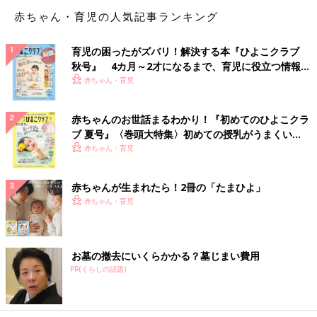
赤ちゃん・育児の人気記事ランキング
育児の困ったがズバリ！解決する本『ひよこクラブ
身だしなみとは、簡単にいうと人に不快感を与えないような外見
秋号』 4カ月～2才になるまで、育児に役立つ情報が
やふるまいという意味です。以下にご紹介する基本ルールを試し
いっぱい！
赤ちゃん・育児
てみましょう。
清潔感を意識しよう
赤ちゃんのお世話まるわかり！『初めてのひよこクラ
ブ 夏号』〈巻頭大特集〉初めての授乳がうまくい
人に不快感を与えないためにもっとも重要なのは「清潔感」で
く！ おっぱい・ミルクの基本と夏のトラブル 解決テ
赤ちゃん・育児
す。先述した、NGな身だしなみチェックリストに当てはまった
ク
部位に清潔感を与えられるように整えましょう。
赤ちゃんが生まれたら！2冊の「たまひよ」
具体的には、爪を1週間に1回は切る、美容院に1〜2か月おきに
赤ちゃん・育児
行く、ヒゲは丁寧に剃る、眉毛や鼻毛を整える、歯科検診に3〜6
か月に1回行くなどです。
全部整えるのが難しい方は、まずは頭髪だけでも意識してみまし
ょう。洗浄力が強すぎるシャンプーは、頭皮が荒れたり皮脂の過
お墓の撤去にいくらかかる？墓じまい費用
剰分泌を招いたりして、頭皮がベタつくこともあります。敏感肌
PR(くらしの話題)
でも使える優しい成分の商品を選ぶか、美容師さんに相談するの
もいいでしょう。
また、ヒゲが濃く手入れに悩んでいる方には、脱毛もおすすめで