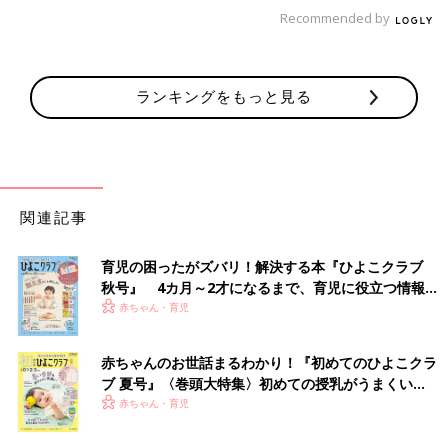
Recommended by
す。最近は、男性用の脱毛器や脱毛サロンも増えています。気に
なる方はチェックしてみてください。
自分に合う服装を選ぼう
ランキングをもっと見る
自分に合う服装を選ぶことは、おしゃれな服を着ることではない
ため、センスは不要で誰でもチャレンジできます。自分の体型や
雰囲気に合っていれば、無地のシンプルな服でも清潔でさわやか
な印象を与えられるのです。
服を購入する際はめんどくさがらずできる限り試着をして、自分
関連記事
に似合っているか確認してください。判断に迷ったときは、店員
さんや家族に客観視してもらい意見を求めましょう。
育児の困ったがズバリ！解決する本『ひよこクラブ
また、服のシワを伸ばす、ほつれた糸を切る、毛玉をとる、色褪
秋号』 4カ月～2才になるまで、育児に役立つ情報が
せやいたみが気になる服や靴は処分するなど、細かい部分に気を
いっぱい！
赤ちゃん・育児
配ると清潔感がアップします。
健康を意識しよう
赤ちゃんのお世話まるわかり！『初めてのひよこクラ
ブ 夏号』〈巻頭大特集〉初めての授乳がうまくい
く！ おっぱい・ミルクの基本と夏のトラブル 解決テ
赤ちゃん・育児
健康意識も身だしなみには大切です。顔色の悪さや充血した目、
ク
肥満体型などは、不健康な印象になり清潔感をダウンさせます。