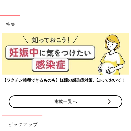
【3】 シャンプーを泡立て、頭皮を中心に洗う
泡立てずにそのままつけると、地肌にシャンプーが残る原因にな
ります。髪の汚れは頭皮を洗うのといっしょに落ちるので、頭皮
特集
を中心に洗いましょう。
【4】 十分にすすぐ
シャンプーのすすぎ残しは、毛穴が詰まってトラブルの原因にな
ります。
【5】 タオルで優しく水分をとる
濡れた髪は少しの摩擦でも傷みやすいため、優しくタオルドライ
【ワクチン接種できるものも】妊婦の感染症対策、知っておいて！
します。
【6】 すぐにドライヤーで乾かす
濡れたままだと、髪に必要な栄養素が流れでてしまう可能性があ
連載一覧へ
ります。
シャンプーの泡立ちが悪い場合は、皮脂や汚れがたまっている可
ピックアップ
能性が高いので、2度洗いしましょう。