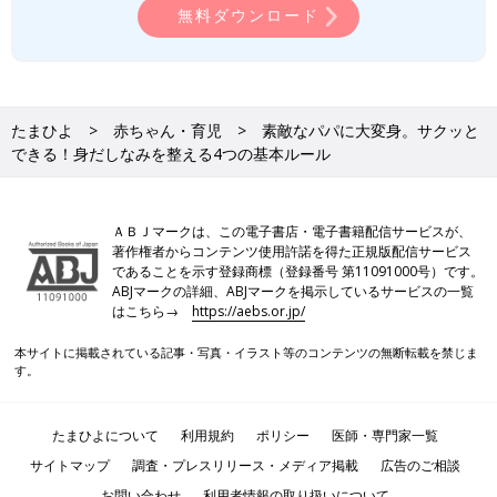
ときは、奥さんや店員さんに相談してみましょう。
無料ダウンロード
清潔感を身につけて素敵なパパに
たまひよ
赤ちゃん・育児
素敵なパパに大変身。サクッと
できる！身だしなみを整える4つの基本ルール
ＡＢＪマークは、この電子書店・電子書籍配信サービスが、
著作権者からコンテンツ使用許諾を得た正規版配信サービス
であることを示す登録商標（登録番号 第11091000号）です。
ABJマークの詳細、ABJマークを掲示しているサービスの一覧
はこちら→
https://aebs.or.jp/
本サイトに掲載されている記事・写真・イラスト等のコンテンツの無断転載を禁じま
す。
身だしなみを整えるときは、清潔感を意識するのがポイントで
たまひよについて
利用規約
ポリシー
医師・専門家一覧
す。今回ご紹介した基本ルールに沿って、ぜひ、実践してみてく
サイトマップ
調査・プレスリリース・メディア掲載
広告のご相談
ださいね。
お問い合わせ
利用者情報の取り扱いについて