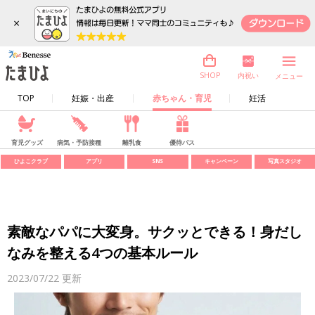
×
内祝い
SHOP
メニュー
TOP
妊娠・出産
赤ちゃん・育児
妊活
育児グッズ
病気・予防接種
離乳食
優待パス
ひよこクラブ
アプリ
SNS
キャンペーン
写真スタジオ
素敵なパパに大変身。サクッとできる！身だし
なみを整える4つの基本ルール
2023/07/22
更新