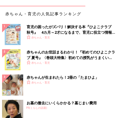
赤ちゃん・育児の人気記事ランキング
Amazonで見る
育児の困ったがズバリ！解決する本『ひよこクラブ
秋号』 4カ月～2才になるまで、育児に役立つ情報が
楽天市場で見る
いっぱい！
赤ちゃん・育児
「壺屋総本店のき花」というお菓子が美味しいと思います。空港
赤ちゃんのお世話まるわかり！『初めてのひよこクラ
内のお土産店に置いてあります。
ブ 夏号』〈巻頭大特集〉初めての授乳がうまくい
く！ おっぱい・ミルクの基本と夏のトラブル 解決テ
赤ちゃん・育児
ク
もりもとのハスカップジュエリー
赤ちゃんが生まれたら！2冊の「たまひよ」
赤ちゃん・育児
お墓の撤去にいくらかかる？墓じまい費用
PR(くらしの話題)