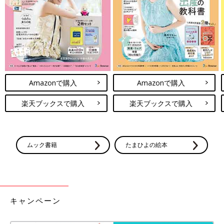
かま栄という道内では有名な蒲鉾やさんのパンロールで、魚のす
り身をパンで巻いて揚げた物。新千歳空港に寄る時には外せない
お土産です。
北海道のお土産、気になるものばかりでしたね。次に北海道に行
ったときには全部買ってしまいそうです。
（文・古川はる香）
Amazonで購入
Amazonで購入
【ババアの子連れ旅行】子連れ向け宿、
楽天ブックスで購入
楽天ブックスで購入
最高！！ 連載#25
前回はババア一家の子連れ旅デビューについて
書きました。ジッと家で過ごした妊娠中…そし
て産後、慣れない赤ちゃんのお世話に疲れたバ
ムック書籍
たまひよの絵本
バアと夫は温泉旅館でリフレッシュ！！という
お話でした～。今回は、そんな「旅行のゴール
■文中のコメントはすべて、『ウィメンズパーク』（2022年1月
デンタイム」！？だったねんね期を過ぎてから
末まで）の投稿からの抜粋です。
のお話です。
※この記事は「たまひよONLINE」で過去に公開されたもので
す。
キャンペーン
※記事の内容は記事執筆当時の情報であり、現在と異なる場合が
あります。