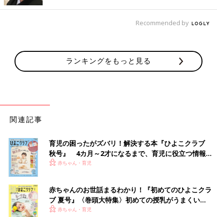
Recommended by
ランキングをもっと見る
関連記事
育児の困ったがズバリ！解決する本『ひよこクラブ
Amazonで見る
秋号』 4カ月～2才になるまで、育児に役立つ情報が
いっぱい！
赤ちゃん・育児
楽天市場で見る
赤ちゃんのお世話まるわかり！『初めてのひよこクラ
北海道在住です！「もりもとのハスカップジュエリー」は甘すぎ
ブ 夏号』〈巻頭大特集〉初めての授乳がうまくい
ず丁度いい酸っぱさで大好きです。
く！ おっぱい・ミルクの基本と夏のトラブル 解決テ
赤ちゃん・育児