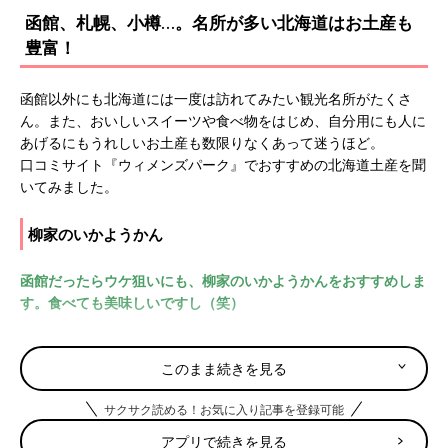
函館、札幌、小樽…。名所が多い北海道はお土産も
豊富！
函館以外にも北海道には一度は訪れてみたい観光名所がたくさ
ん。また、おいしいスイーツや食べ物をはじめ、自分用にも人に
あげるにもうれしいお土産も数限りなくあって迷うほど。
口コミサイト『ウィメンズパーク』でおすすめの北海道土産を聞
いてみました。
柳家のいかようかん
函館だったらウケ狙いにも、柳家のいかようかんをおすすめしま
す。食べても美味しいですし（笑）
このまま続きを見る
十勝あんこ飴
サクサク読める！お気に入り記事を登録可能
ちょっと硬めだけど薄い飴がぱりんと割れると、中からまさに甘
すぎないあんこがとろり。あんこ好きにはたまらない！
アプリで続きを見る