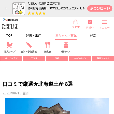
×
内祝い
SHOP
メニュー
TOP
妊娠・出産
赤ちゃん・育児
妊活
育児グッズ
病気・予防接種
離乳食
優待パス
ひよこクラブ
アプリ
SNS
キャンペーン
写真スタジオ
口コミで厳選★北海道土産 8選
2023/08/13
更新