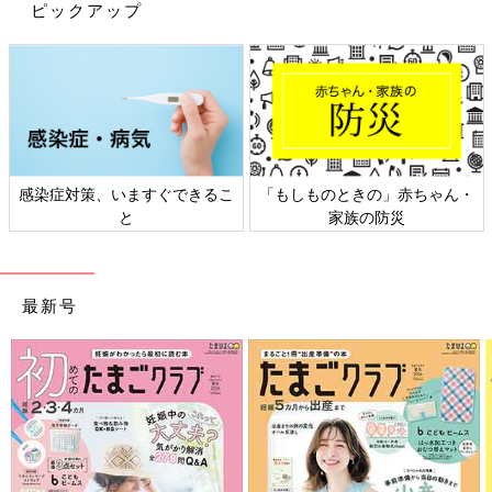
ピックアップ
Amazonで見る
感染症対策、いますぐできるこ
「もしものときの」赤ちゃん・
柳月の三方六が小分けになった「三方六の小割の濃い白小割」
と
家族の防災
が、最近の北海道菓子の中でヒットでした！
濃いする半熟エッグタルト
最新号
新千歳空港限定の「濃いする半熟エッグタルト」。買って帰った
んですが、おいしすぎてもっと買えばよかった！
かま栄 パンロール