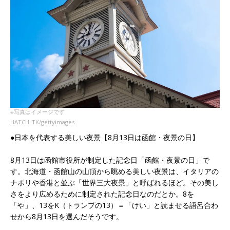
※写真はイメージです
HATCH_TK/gettyimages
●日本を代表する美しい夜景【8月13日は函館・夜景の日】
8月13日は函館市役所が制定した記念日「函館・夜景の日」で
す。北海道・函館山の山頂から眺める美しい夜景は、イタリアの
ナポリや香港と並ぶ「世界三大夜景」と呼ばれるほど。その美し
さをより広めるために制定された記念日なのだとか。8を
「や」、13をK（トランプの13）＝「けい」と読ませる語呂合わ
せから8月13日を選んだそうです。