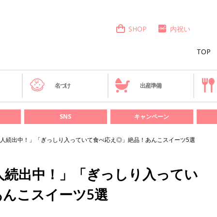
SHOP
内祝い
TOP
き
名づけ
出産準備
SNS
キャンペーン
人続出中！」「ぎっしり入っていて食べ応え◎」絶品！あんこスイーツ5選
人続出中！」「ぎっしり入ってい
あんこスイーツ5選