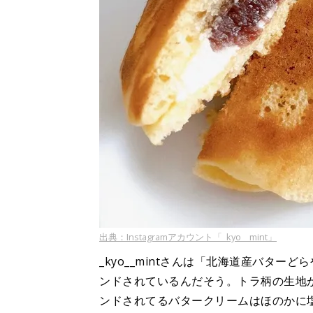
出典：Instagramアカウント「_kyo__mint」
_kyo__mintさんは「北海道産バタ
ンドされているんだそう。トラ柄の生地
ンドされてるバタークリームはほのかに