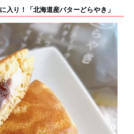
に入り！「北海道産バターどらやき」
M
u
t
e