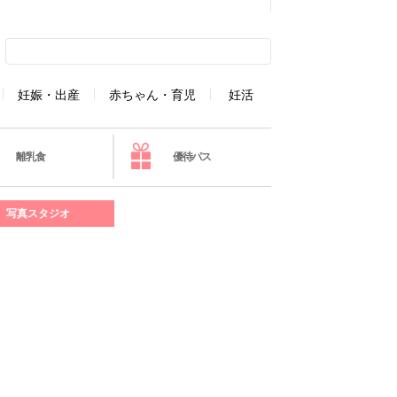
妊娠・出産
赤ちゃん・育児
妊活
離乳食
優待パス
写真スタジオ