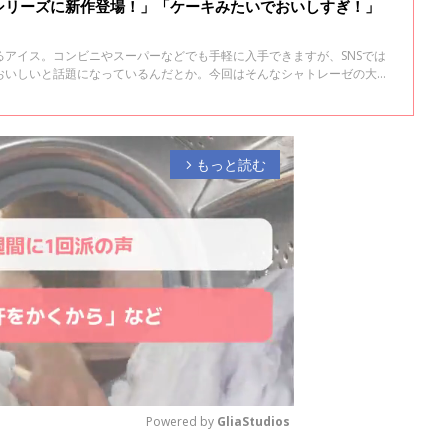
シリーズに新作登場！」「ケーキみたいでおいしすぎ！」
るアイス。コンビニやスーパーなどでも手軽に入手できますが、SNSでは
おいしいと話題になっているんだとか。今回はそんなシャトレーゼの大人
もっと読む
arrow_forward_ios
Powered by 
GliaStudios