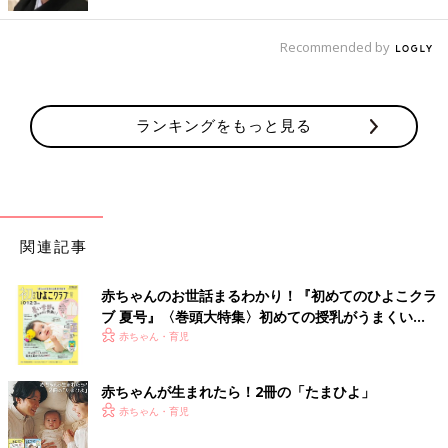
Recommended by
ランキングをもっと見る
関連記事
出典：Instagramアカウント「tai.mom2019」
ひーちゃんさんは、こちらのキルトパジャマを購入。キルト素材
赤ちゃんのお世話まるわかり！『初めてのひよこクラ
なのでふんわりと柔らかく、着心地の良さが長く続くのもうれし
ブ 夏号』〈巻頭大特集〉初めての授乳がうまくい
いですよね。子どももリラックスして過ごせるところも◎。キャ
く！ おっぱい・ミルクの基本と夏のトラブル 解決テ
赤ちゃん・育児
ラクターものだけでなく、ハートやあしあと柄など、シンプルで
ク
かわいらしいデザインがあるのも魅力♪ 何枚持ってても使えます
赤ちゃんが生まれたら！2冊の「たまひよ」
ね！
赤ちゃん・育児
肌に当たる面を綿100％にしたコットンストレッチ