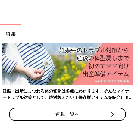
出典：Instagramアカウント「shiichan_ksn」
shiichan_ksnさんは、こちらの可愛らしいパジャマを発見し、即
購入！肌に当たる面を綿100％にしたコットンストレッチ素材
特集
で、お肌に優しいのも良いですよね。ストレッチが効いているの
で、寝返りなどの動きを妨げることなく、快適に着れるのもポイ
ント♪ この素材なら、秋・冬・春先までと、長く着られますよ
ね。
キルト素材＆ボタンで上下を止めれば、冷え対策に
もバッチリ！
妊娠・出産にまつわる体の変化は多岐にわたります。そんなマイナ
ートラブル対策として、絶対教えたい！保存版アイテムを紹介しま
す。
連載一覧へ