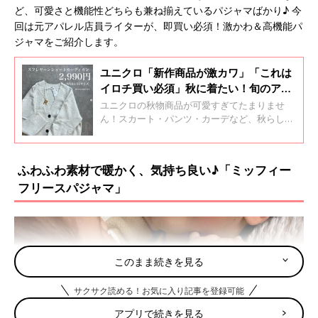
ど、可愛さと機能性どちらも兼ね揃えているパジャマばかり♪ 今
回は元アパレル店員ライターが、即買い必須！激かわ＆高機能パ
ジャマをご紹介します。
ユニクロ「新作商品が激カワ」「これは
イロチ買い必須」秋に着たい！旬のアイ
テム5選
ユニクロの秋物商品が可愛すぎてたまりませ
ん！スカート・パンツ・カーデなど、秋らしい
素材で、シンプル＆おしゃれなデザインに気分
が上がるものばかり♪ 今回はそんなユニクロの
旬のアイテムをご紹介します。
ふわふわ素材で暖かく、気持ち良い♪「ミッフィー
フリースパジャマ」
このまま続きを見る
サクサク読める！お気に入り記事を登録可能
アプリで続きを見る