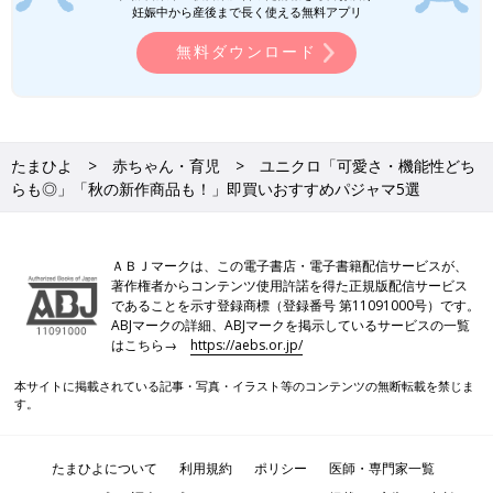
ズが少なくなっていたんだそう。肌が当たる面は、コットン
妊娠中から産後まで長く使える無料アプリ
100％使用！特殊な編み方のストレッチ素材で、肌触りが良いの
無料ダウンロード
も特徴です。伸びも良いので、子どものアクティブな動きをジャ
マせず、動きやすいのも◎。秋冬の新作はほかにも多数販売され
ているので、要チェックです！
ユニクロのパジャマは、ただキュートなだけでなく、機能性が高
たまひよ
赤ちゃん・育児
ユニクロ「可愛さ・機能性どち
いのも嬉しいですよね。おなかが出ないよう、すそ部分とウエス
らも◎」「秋の新作商品も！」即買いおすすめパジャマ5選
ト部分にボタンが付いていたり、お肌に優しい素材を使用してい
たりと「パジャマはやっぱり
ユニクロ
！」と言っても過言ではあ
りませんっ♪ オンラインショップでは売り切れでも店舗にはある
との口コミもあるので、見つけたら即ゲットがおすすめですよ。
ＡＢＪマークは、この電子書店・電子書籍配信サービスが、
著作権者からコンテンツ使用許諾を得た正規版配信サービス
(文・水川ちさ)
であることを示す登録商標（登録番号 第11091000号）です。
●記事内容でご紹介している投稿、リンク先は、削除される場合
ABJマークの詳細、ABJマークを掲示しているサービスの一覧
はこちら→
https://aebs.or.jp/
があります。あらかじめご了承ください。
●記事の内容は2023年9月の情報で、現在と異なる場合がありま
本サイトに掲載されている記事・写真・イラスト等のコンテンツの無断転載を禁じま
す。
す。
水川ちさ
たまひよについて
利用規約
ポリシー
医師・専門家一覧
子育て・ファッションジャンルを得意とする主婦のWEBライタ