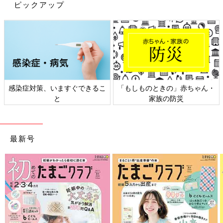
ピックアップ
感染症対策、いますぐできるこ
「もしものときの」赤ちゃん・
と
家族の防災
出典：Instagramアカウント「m.k.r.s.0u0」
最新号
chinaさんは、ディズニー キディア キルトパジャマを購入。3つ
子ちゃんたちのお揃いがキュートすぎますね！こちらはキルト素
材なので、ふっくらと柔らかく、子どもたちも喜んで着てくれそ
う。お風呂あがりのほてっているときはトップスを出し、寝ると
きには、すそとウエスト部分にあるボタンで上下を留めれば、お
なかの冷え対策にも◎。まさに秋冬に大活躍するパジャマです
ね。