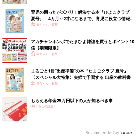
素材！
育児の困ったがズバリ！解決する本『ひよこクラブ
夏号』 4カ月～2才になるまで、育児に役立つ情報が
いっぱい！
赤ちゃん・育児
アカチャンホンポでたまひよ雑誌を買うとポイント10
倍【期間限定】
赤ちゃん・育児
まるごと1冊“出産準備”の本『たまごクラブ 夏号』
〈スペシャル大特集〉夫婦で予習する 出産の教科書
赤ちゃん・育児
もらえる年金25万円以下の人が知るべき事
PR(くらしの話題)
Recommended by