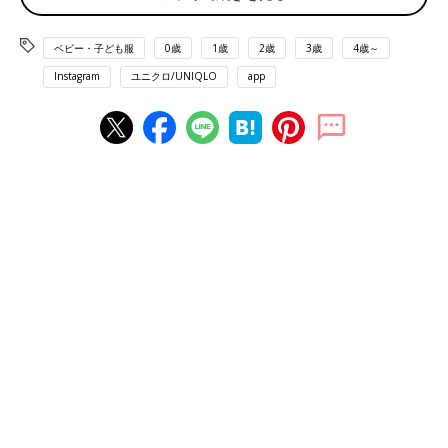
ベビー・子ども服
0歳
1歳
2歳
3歳
4歳～
Instagram
ユニクロ/UNIQLO
app
出典：Instagramアカウント「h_akane_」
akaneさんは「ミッフィー フリースパジャマ」を購入。兄弟お揃
いで着たら可愛さ倍増！ととってもお気に入りのようですよ。ふ