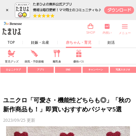
×
内祝い
SHOP
メニュー
TOP
妊娠・出産
赤ちゃん・育児
妊活
育児グッズ
病気・予防接種
離乳食
優待パス
ひよこクラブ
アプリ
SNS
キャンペーン
写真スタジオ
ユニクロ「可愛さ・機能性どちらも◎」「秋の
新作商品も！」即買いおすすめパジャマ5選
2023/09/25
更新