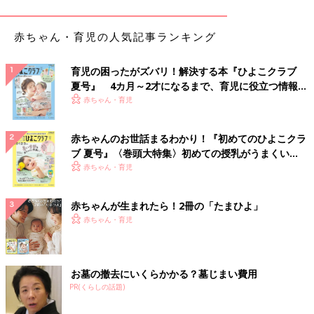
わっふわのフリース素材は、肌寒くなる時期にまさにピッタリで
すよね。暖かくて心地よく過ごせるので、子どもたちもお気に入
りに♪ パジャマのすそとウエスト部分にボタンがついているの
赤ちゃん・育児の人気記事ランキング
で、おなかが出なくて便利ですね！
育児の困ったがズバリ！解決する本『ひよこクラブ
ふっくら素材の「キルトパジャマ」は何枚持ってて
夏号』 4カ月～2才になるまで、育児に役立つ情報が
も使える◎
いっぱい！
赤ちゃん・育児
赤ちゃんのお世話まるわかり！『初めてのひよこクラ
ブ 夏号』〈巻頭大特集〉初めての授乳がうまくい
く！ おっぱい・ミルクの基本と夏のトラブル 解決テ
赤ちゃん・育児
ク
赤ちゃんが生まれたら！2冊の「たまひよ」
赤ちゃん・育児
お墓の撤去にいくらかかる？墓じまい費用
PR(くらしの話題)