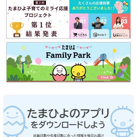
出典：Instagramアカウント「kuroyagi__san」
黒やぎさんは、新作の「パンどろぼう」パジャマを購入したよう
ですよ。大人気のようで、店舗へ行ったら100サイズ＆110サイ
妊娠日数や生後日数に合った情報を毎日お届け