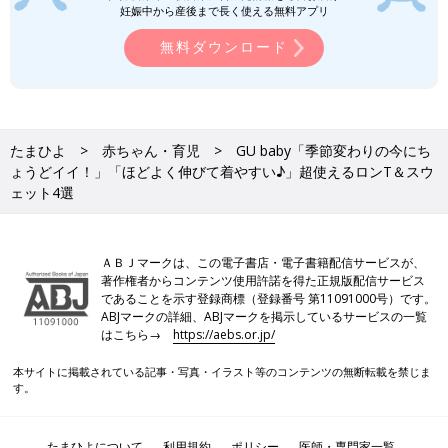
妊娠中から産後まで長く使える無料アプリ
無料ダウンロード
たまひよ
赤ちゃん・育児
GU baby「季節変わりの今にち
ょうどイイ！」「ほどよく伸びて着やすい♪」超使えるロンT＆スウ
ェット4選
ＡＢＪマークは、この電子書店・電子書籍配信サービスが、
著作権者からコンテンツ使用許諾を得た正規版配信サービス
であることを示す登録商標（登録番号 第11091000号）です。
ABJマークの詳細、ABJマークを掲示しているサービスの一覧
はこちら→
https://aebs.or.jp/
本サイトに掲載されている記事・写真・イラスト等のコンテンツの無断転載を禁じま
す。
たまひよについて
利用規約
ポリシー
医師・専門家一覧