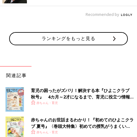
kanaさんは「KIDS コットングラフィックビッグT」を購入。ロ
Recommended by
ゴの雰囲気がカッコよく、襟元から袖に向かってのブラックカラ
ーもおしゃれですよね！一枚でサマになるデザインなので、コー
デを組むのもラクに♪ 秋の着回しが楽しくなるロンTですね。
ランキングをもっと見る
「RELAXED」の文字がインパクト大！おしゃれな
スウェット
関連記事
育児の困ったがズバリ！解決する本『ひよこクラブ
秋号』 4カ月～2才になるまで、育児に役立つ情報が
いっぱい！
赤ちゃん・育児
赤ちゃんのお世話まるわかり！『初めてのひよこクラ
ブ 夏号』〈巻頭大特集〉初めての授乳がうまくい
く！ おっぱい・ミルクの基本と夏のトラブル 解決テ
赤ちゃん・育児