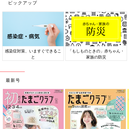
ピックアップ
出典：Instagramアカウント「erimama.93」
ERImamaさんは、たっぷりとしたシルエットのスウェットを購
入。スウェットの色味と合わせて、全身黒でまとめたコーデがク
ールでかっこいいですよね♪ ポーズも最高に決まってますっ！着
るだけでサマになるアイテムですね。
GU「これは即ゲットすべし！」「なん
感染症対策、いますぐできるこ
「もしものときの」赤ちゃん・
と値下げ商品も！」秋の大人っぽアイテ
と
家族の防災
ム4選
GUのアイテムが、これからの時期におすすめ
です。秋らしい色味のイエロー・オリーブカラ
ーのアイテムや、羽織り、パンツなど、どれも
着回しできるものばかり♪ 大人っぽいデザイン
最新号
が多く、値下げ商品もあるので、もう目が離せ
GUのロンT＆スウェットはどれも可愛らしく、男の子女の子どち
ません！今回はそんなGUのおすすめ商品をご
らでも着られるデザインなのも良かったですよね。両アイテムと
紹介します。
も、これからの時期～春先までと長く使えるので何枚持ってても
◎。気になるアイテムがあれば、ぜひチェックしてみてください
ね。
(文・水川ちさ)
●記事内容でご紹介している投稿、リンク先は、削除される場合