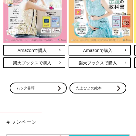
があります。あらかじめご了承ください。
●記事の内容は2023年9月の情報で、現在と異なる場合がありま
す。
●記事内の価格はすべて税込み、2023年9月時点のものです。
関連記事
Amazonで購入
Amazonで購入
GUキッズ「秋も使える優秀デザイン」
「新作のジョガーパンツも！」季節先取
楽天ブックスで購入
楽天ブックスで購入
りアイテム4選
GUの季節先取りアイテムに注目です。まだま
だ暑い今の時期からも使えるTシャツや、新作
のジョガーパンツなど、秋まで使えて万能！デ
ザインもとにかくオシャレで、コレは手に入れ
ない手はありませんっ♪ 今回はそんなGUの、
ムック書籍
たまひよの絵本
おすすめアイテムをご紹介します。
【GU】秋の新作「買わない理由な
し！」「可愛すぎてイロチ買い！」旬の
アイテム4選
GUの秋の新作アイテムに注目が集まっていま
す。黒・グレー・シルバー・ブラウンなど、秋
らしい色味で、目新しさを感じる商品ばかり！
キャンペーン
色味だけでなく、形やデザインも可愛すぎて、
思わずイロチ買いした！という方も多いんだと
GUの記事一覧