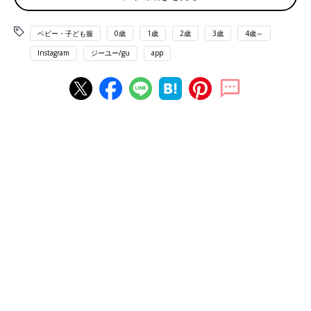
ベビー・子ども服
0歳
1歳
2歳
3歳
4歳～
Instagram
ジーユー/gu
app
出典：Instagramアカウント「_____1005h」
suiさんは、こちらのシンプルな黒のロンTを購入。パンツもGU
のアイテムだそうで、組み合わせもバッチリですね♪ お子さんが
グングンと成長してきたようで、こちらの上下セットは今年で着
納めかな...とのこと。着回しにも便利なデザインですね。
一枚でサマになるおしゃれなデザイン！「KIDS コ
ットングラフィックビッグT」