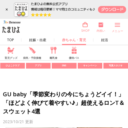
×
内祝い
SHOP
メニュー
TOP
妊娠・出産
赤ちゃん・育児
妊活
育児グッズ
病気・予防接種
離乳食
優待パス
ひよこクラブ
アプリ
SNS
キャンペーン
写真スタジオ
GU baby「季節変わりの今にちょうどイイ！」
「ほどよく伸びて着やすい♪」超使えるロンT＆
スウェット4選
2023/10/21
更新