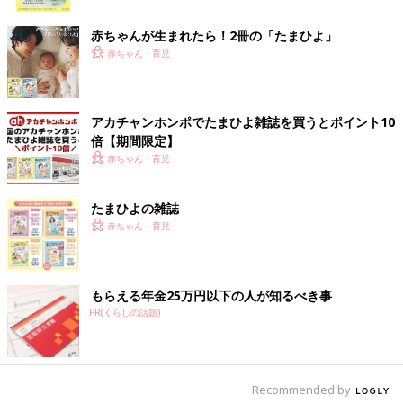
ク
赤ちゃんが生まれたら！2冊の「たまひよ」
赤ちゃん・育児
アカチャンホンポでたまひよ雑誌を買うとポイント10
倍【期間限定】
赤ちゃん・育児
出典：Instagramアカウント「mayupopcorn」
mayupopcornさんは、こちらのスウェットを購入。
「RELAXED」の文字がインパクト大で、ロゴの雰囲気もオシャ
たまひよの雑誌
レですよね。白地にグレーっぽいモノトーンカラーなのも絶妙！
赤ちゃん・育児
これ1枚で大人っぽいコーデに仕上がりますね。
たっぷりとしたシルエットがオシャレ！ロゴがカッ
もらえる年金25万円以下の人が知るべき事
コいいスウェット
PR(くらしの話題)
Recommended by