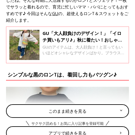
したね。そんな時期に大活躍するのがロンTとスウェット！一枚
でサラッと着れるので、育児に忙しいママ・パパにとってもおす
すめです♪ 今回はそんな
GU
の、超使えるロンT＆スウェットをご
紹介します。
GU「大人顔負けのデザイン！」「イロ
チ買いもアリ♪」秋に着たい！おしゃれ
アイテム4選
GUのアイテムは、大人顔負け！と言ってもい
いほどオシャレなデザインばかり。ブラウス・
ニット・セットアップアイテムなど、トレンド
を押さえつつも、シンプルで使いやすいものが
多いんです♪ 今回はそんなGUの、秋のおしゃ
シンプルな黒のロンTは、着回し力もバツグン♪
れアイテムをご紹介します。
このまま続きを見る
サクサク読める！お気に入り記事を登録可能
アプリで続きを見る