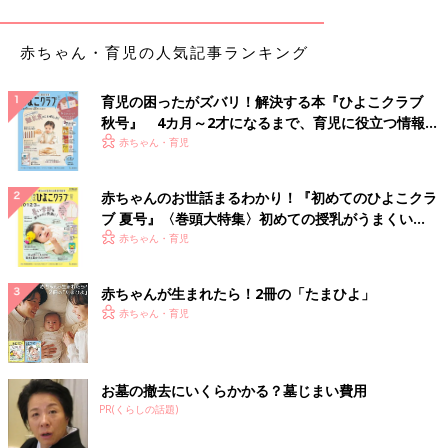
赤ちゃん・育児の人気記事ランキング
育児の困ったがズバリ！解決する本『ひよこクラブ
秋号』 4カ月～2才になるまで、育児に役立つ情報が
いっぱい！
赤ちゃん・育児
赤ちゃんのお世話まるわかり！『初めてのひよこクラ
ブ 夏号』〈巻頭大特集〉初めての授乳がうまくい
く！ おっぱい・ミルクの基本と夏のトラブル 解決テ
赤ちゃん・育児
ク
赤ちゃんが生まれたら！2冊の「たまひよ」
赤ちゃん・育児
お墓の撤去にいくらかかる？墓じまい費用
PR(くらしの話題)
出典：Instagramアカウント「06kana11」