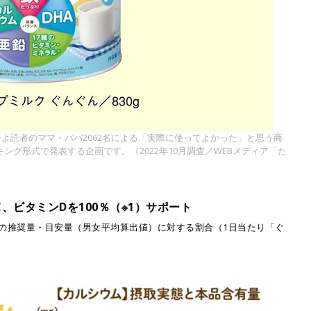
ひよ読者のママ・パパ2062名による「実際に使ってよかった」と思う商
グ形式で発表する企画です。（2022年10月調査／WEBメディア「た
、ビタミンDを100％（※1）サポート
2歳の推奨量・目安量（男女平均算出値）に対する割合（1日当たり「ぐ