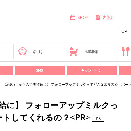
SHOP
内祝い
TOP
き
名づけ
出産準備
SNS
キャンペーン
【満9カ月からの栄養補給に】 フォローアップミルクってどんな栄養素をサポート
給に】 フォローアップミルクっ
トしてくれるの？<PR>