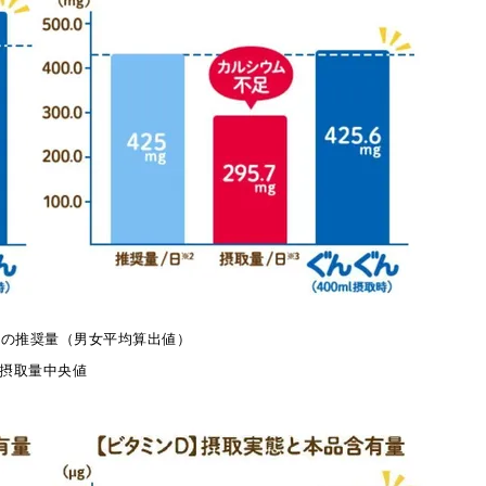
2歳の推奨量（男女平均算出値）
の摂取量中央値