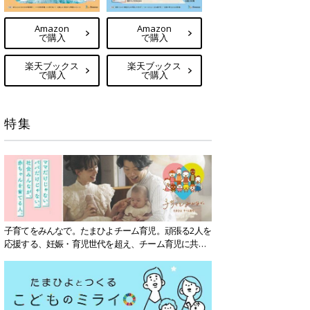
Amazon
Amazon
で購入
で購入
楽天ブックス
楽天ブックス
で購入
で購入
特集
子育てをみんなで。たまひよチーム育児。頑張る2人を
応援する、妊娠・育児世代を超え、チーム育児に共感
する社会を目指していきます。