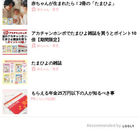
赤ちゃんが生まれたら！2冊の「たまひよ」
赤ちゃん・育児
※文中のコメントは「ウィメンズパーク」（2022年2月終了）の
投稿を再編集したものです。
※記事の内容は記事執筆当時の情報であり、現在と異なる場合が
アカチャンホンポでたまひよ雑誌を買うとポイント10
あります。
倍【期間限定】
赤ちゃん・育児
たまひよの雑誌
赤ちゃん・育児
もらえる年金25万円以下の人が知るべき事
PR(くらしの話題)
Recommended by