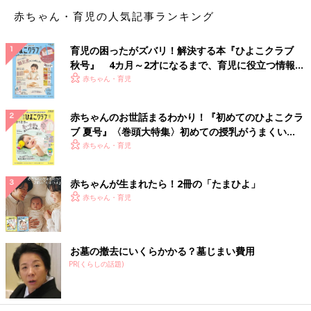
「同じく10年近く通っていて美容院を変えました。髪質など理解
赤ちゃん・育児の人気記事ランキング
してもらってるのは助かるのですが、だんだんと『いつもの感じ
でいい？』と言われることが多くなり、違う髪型やカラーを提案
されなくなったのになんだかモヤモヤしてしまって。希望の髪型
育児の困ったがズバリ！解決する本『ひよこクラブ
とかたまに伝えても『手入れがしにくくなるよ』と言われ諦めた
秋号』 4カ月～2才になるまで、育児に役立つ情報が
いっぱい！
り…。せっかく高いお金払うのに毎回同じ髪型だとコスパが悪く
赤ちゃん・育児
思えてきて、思い切って新しい美容院を探すことにしました」
赤ちゃんのお世話まるわかり！『初めてのひよこクラ
「４年以上通った美容室。毎回、分け目を右か左か聞かれるのは
ブ 夏号』〈巻頭大特集〉初めての授乳がうまくい
まあいいとして、いつも会話がかみ合わない。年を経るごとにい
く！ おっぱい・ミルクの基本と夏のトラブル 解決テ
赤ちゃん・育児
ろんな面がますます雑になり、今は美容室難民です」
ク
赤ちゃんが生まれたら！2冊の「たまひよ」
赤ちゃん・育児
腕はいいけど
お墓の撤去にいくらかかる？墓じまい費用
「料金は高かったけど、丁寧で仕上がりが良かったので何年も通
PR(くらしの話題)
った美容室でした。
その日は縮毛矯正をお願いしたのですが、担当してくれた方が新
人さんで…。それはいいのですが、朝９時の予約でいつもは12時