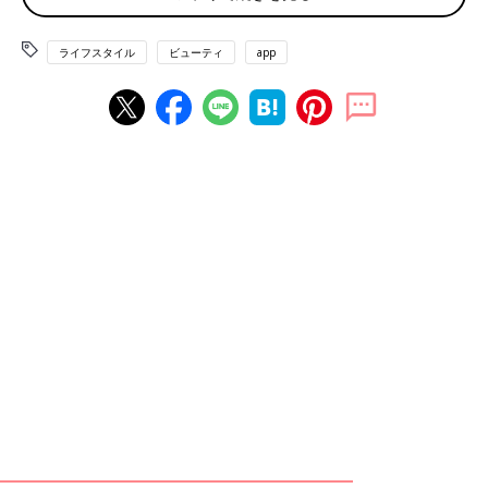
「私も同じ理由で10年通った美容室を変えました。すぐ怒るたち
じゃないし、ちょっと違う程度はスルーするけど…なのに『この
ライフスタイル
ビューティ
app
客は多少雑に扱っても大丈夫』って、思われてるのかしらと。思
い切ってお金払って嫌な気分になるのならと変えました」
「私は15年通っていた美容室を変えました。
ずっと指名していた店長が退職。指名客はオーナーが引き継いだ
のですが、店のスタッフは『オーナーに切ってもらうなんてラッ
キーですよ〜』と、持ち上げ、オーナーも『素敵に仕上がった
よ〜』と…。でもでも、前の担当者のカットのほうが好きなんで
す。なのに料金あがるし…。残念ですが変えました」
「私も10年近く通った美容室を変えました。わたしが年をとって
きたから？ 指名の方はほんの少ししかみてくれず、別のお客
へ。放置時間が長い。しかも前髪がボサボサなのに『はい、お疲
れ様でーす』で、終わる。でも周りの若い子にはとっても丁寧な
仕上がりなんですよ。仕方ない……と思いつつある日、完全ひと
りの美容室に変えました。最初から最後まで私だけの時間！ に
なり仕上がりも大満足です」