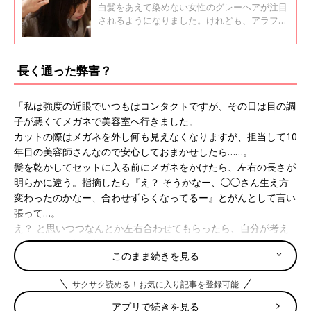
るプロのワザ
白髪をあえて染めない女性のグレーヘアが注目
されるようになりました。けれども、アラフォ
ーのグレーヘアは、まだ少し微妙？！という人
も多いのではないでしょうか。口コミサイト
「ウィメンズパーク」に寄せられた白髪の悩み
長く通った弊害？
について先輩ママと、ヘア・メイクアップアー
ティストの広瀬あつこさんに聞いてみました。
「私は強度の近眼でいつもはコンタクトですが、その日は目の調
子が悪くてメガネで美容室へ行きました。
カットの際はメガネを外し何も見えなくなりますが、担当して10
年目の美容師さんなので安心しておまかせしたら……。
髪を乾かしてセットに入る前にメガネをかけたら、左右の長さが
明らかに違う。指摘したら『え？ そうかなー、◯◯さん生え方
変わったのかなー、合わせずらくなってるー』とがんとして言い
張って…。
え？ と思いつつなんとか左右合わせてもらったら、自分が考え
ていた以上に短い仕上がりに。来店するとアンケートメールがく
このまま続きを見る
るので『残念だった』旨を返信。が、音沙汰無し。
高い指名料払っているのに、なんだかなぁ。モヤモヤしました。
サクサク読める！お気に入り記事を登録可能
美容室替え時ってお告げなんでしょうか」
アプリで続きを見る