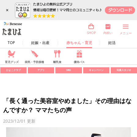
×
内祝い
SHOP
メニュー
TOP
妊娠・出産
赤ちゃん・育児
妊活
育児グッズ
病気・予防接種
離乳食
優待パス
ひよこクラブ
アプリ
SNS
キャンペーン
写真スタジオ
「長く通った美容室やめました」その理由はな
んですか？ ママたちの声
2023/12/01
更新