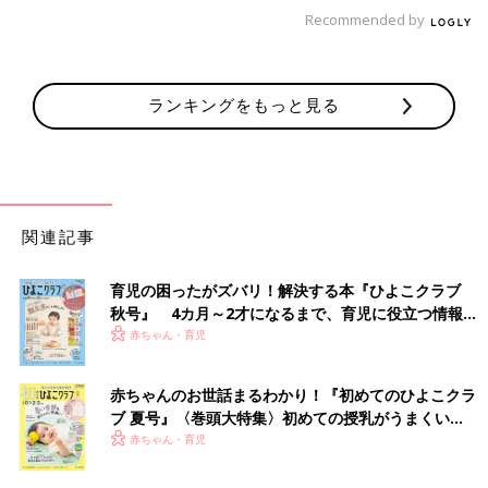
には終わるのに、午後２時過ぎても終わらない。結局終わったの
Recommended by
は午後４時。会計時にやっと店長が出てきて『失敗しているの
で、次回無料でやり直します』とのこと。さすがに……美容室を
変えました」
ランキングをもっと見る
「通い始めた頃は美容師４人のアットホームな美容室だったんで
す。
でも人気が出てネイルブースやキッズコーナーもある大きな店舗
になって、美容師も大人数になって、指名料がガッと高くなり、
関連記事
指名した美容師さんが見てくれるのは最初と最後の仕上がりだ
け。アットホームさが好きだったのだなあと気づいて、そっと別
育児の困ったがズバリ！解決する本『ひよこクラブ
の美容室に変えました」
秋号』 4カ月～2才になるまで、育児に役立つ情報が
いっぱい！
赤ちゃん・育児
美容室選びはいつの時代もママたちにとっては悩ましい問題のよ
赤ちゃんのお世話まるわかり！『初めてのひよこクラ
うです。
ブ 夏号』〈巻頭大特集〉初めての授乳がうまくい
く！ おっぱい・ミルクの基本と夏のトラブル 解決テ
赤ちゃん・育児
ク
文／和兎 尊美