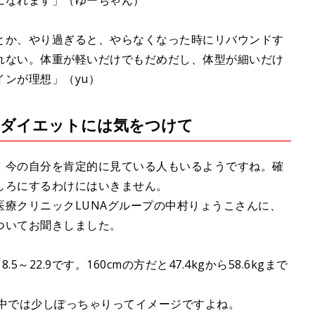
になれます」（ゆーちゃん）
とか、やり過ぎると、やらなくなった時にリバウンドす
れない。体重が軽いだけでもだめだし、体型が細いだけ
ンが理想」（yu）
なダイエットには気をつけて
、今の自分を肯定的に見ている人もいるようですね。確
しろにするわけにはいきません。
療クリニックLUNAグループの中村りょうこさんに、
ついてお聞きしました。
～22.9です。160cmの方だと47.4kgから58.6kgまで
女性の中では少しぽっちゃりってイメージですよね。