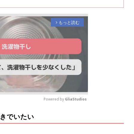
漫画：あきばさやか）が大好評と聞きつけ、取材を敢行しました。ユニー
した全２回。まずは前編をどうぞ！
もっと読む
arrow_forward_ios
Powered by 
GliaStudios
好きでいたい
M
u
t