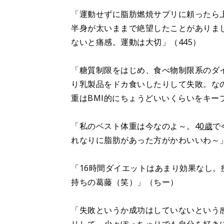
「運動せずに脂肪燃焼サプリに頼ったら上
半身が太いままで絶望したことがありま
ないと痛感。運動は大切」（445）
「糖質制限をはじめ、食べ物制限系のダ
り乳製品をドカ食いしたりして失敗。な
重はBMI的にちょうどいいくらいをキー
「私のベスト体重は今なのよ～。4
0歳
で
れなりに脂肪があった方がかわいいわ～
「16時間ダイエットはあまり効果なし
持ちの葛藤（笑）」（ちー）
「失敗というか成功はしていないという