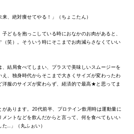
e
未来、絶対痩せてやる！」（ちょこたん）
、子どもを抱っこしている時におなかのお肉があると、
す（笑）。そういう時にそこまでお肉減らさなくていい
は、結局食べてしまい、プラスで美味しいスムージーを
いえ、独身時代からそこまで大きくサイズが変わったわ
ど洋服のサイズが変わらず、経済的で最高★と思ってま
とがあります。20代前半、プロテイン飲用時は運動量に
リメントなどを飲んだからと言って、何を食べてもいい
した…」（丸ふぉい）