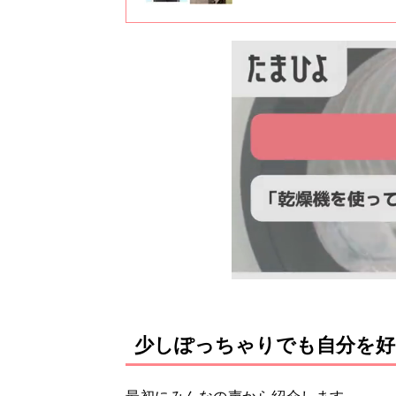
道でした」（原案：かのまん、
クかつ心に染み入る言葉が連発
少しぽっちゃりでも自分を