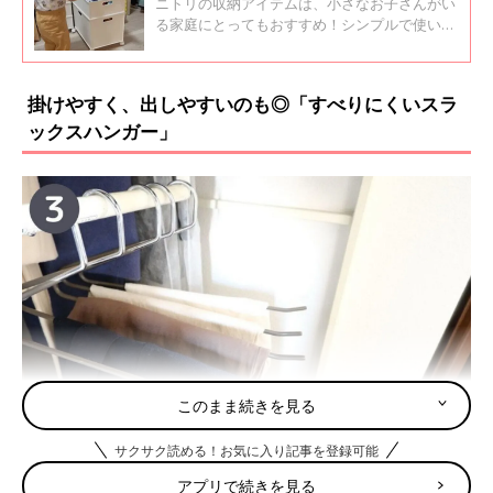
★収納アイテム4選
ニトリの収納アイテムは、小さなお子さんがい
る家庭にとってもおすすめ！シンプルで使い勝
手が良いので、子どももカンタンにお片づけが
しやすいんです♪ 今回は、子どもが自分で片づ
けができ、整理・整頓の練習にもなる、便利な
掛けやすく、出しやすいのも◎「すべりにくいスラ
収納アイテムをご紹介します。
ックスハンガー」
このまま続きを見る
サクサク読める！お気に入り記事を登録可能
アプリで続きを見る