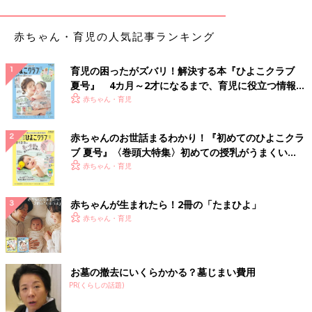
赤ちゃん・育児の人気記事ランキング
育児の困ったがズバリ！解決する本『ひよこクラブ
夏号』 4カ月～2才になるまで、育児に役立つ情報が
いっぱい！
赤ちゃん・育児
赤ちゃんのお世話まるわかり！『初めてのひよこクラ
ブ 夏号』〈巻頭大特集〉初めての授乳がうまくい
く！ おっぱい・ミルクの基本と夏のトラブル 解決テ
赤ちゃん・育児
ク
赤ちゃんが生まれたら！2冊の「たまひよ」
赤ちゃん・育児
お墓の撤去にいくらかかる？墓じまい費用
PR(くらしの話題)
出典：Instagramアカウント「yuki_mama777」