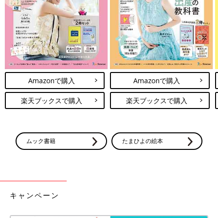
「ベビー用品・工作グッズ・おもちゃも
◎」 超使える収納アイテム5選
ニトリの「移動できる収納アイテム」が、もう
便利でしかありません！キャスター付きタイプ
は家の中をコロコロと移動でき、ハンドル付き
タイプは外出時にも役立ち、子どもでも気軽に
持ち運べるんです♪ 今回はそんなニトリの、移
動できる収納アイテムをご紹介します。
ニトリ「小さいのにめちゃ優秀」「日々
のストレスが減りました」超使える！コ
Amazonで購入
Amazonで購入
ンパクトグッズ4選
ニトリでは、コンパクトサイズながらも超優秀
なアイテムが数多くそろっています。壁のすみ
楽天ブックスで購入
楽天ブックスで購入
に設置するものや、マグネットで貼り付けるも
のなど、場所をとらずにスッキリと収納できる
ので、ぜひともおすすめしたいんです♪ 今回は
ニトリの記事一覧
そんなニトリの、超優秀！コンパクトグッズを
ムック書籍
たまひよの絵本
ご紹介します。
キャンペーン