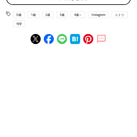
0歳
1歳
2歳
3歳
4歳～
Instagram
ニトリ
app
出典：Instagramアカウント「tomoko_whitegray_house」
きづき ともこさんは、こちらのすべりにくいスラックスハンガ
ーを購入。スラックスだけでなく、これからの時期ならストール
や小物類などをかけるのにも良さそうですよね。すべり止めが付
いているので、スルスルッと落ちないのもGood！掛けやすく、
出しやすいのもうれしいですね。
こんなの欲しかった！首元が伸びない「メンズアル
ミハンガー」