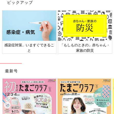
ニトリ「衣替えの時期にピッタリな優れ
ピックアップ
モノ」「季節小物やこまごましたアイテ
ムも◎」おすすめ収納5選
少しずつ涼しさを感じるようになり、お洋服や
季節小物の入れ替えの時期となってきました
ね。ニトリでは、そんなアイテムをすっきりと
まとめる万能アイテムを数多く展開中です♪ か
さばるお洋服もこまごましたアイテムも、ニト
ニトリのハンガー類は、便利で欲しくなるものばかりでしたよ
リの収納アイテムで整理してみませんか？
ね。ニットやセーターがスルスルッと落ちずにしっかり収納でき
感染症対策、いますぐできるこ
「もしものときの」赤ちゃん・
るので、落としてしまったときの「もう！また...」といったこと
と
家族の防災
もなくなりそう♪ 首元が伸びない形状のものもあるので、これは
手に入れない理由はないですね。ぜひ参考にしてみてください！
(文・水川ちさ)
●記事内容でご紹介している投稿、リンク先は、削除される場合
最新号
があります。あらかじめご了承ください。
●記事の内容は2023年11月の情報で、現在と異なる場合がありま
す。
関連記事
ニトリ「どこへでもラクラク移動♪」