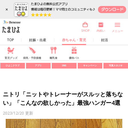
×
内祝い
SHOP
メニュー
TOP
妊娠・出産
赤ちゃん・育児
妊活
育児グッズ
病気・予防接種
離乳食
優待パス
ひよこクラブ
アプリ
SNS
キャンペーン
写真スタジオ
ニトリ「ニットやトレーナーがスルッと落ちな
い」「こんなの欲しかった」最強ハンガー4選
2023/12/20
更新