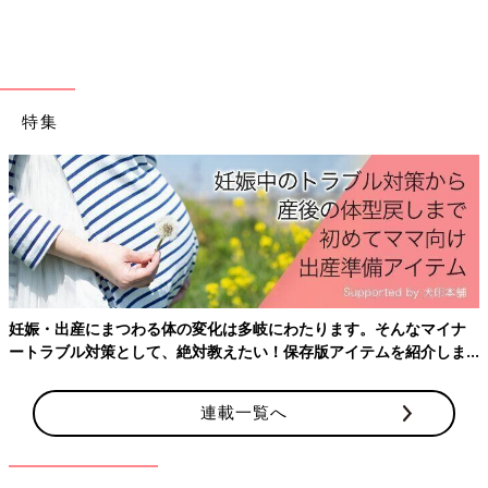
特集
出典：Instagramアカウント「kiyo.angel.17」
妊娠・出産にまつわる体の変化は多岐にわたります。そんなマイナ
こちらは「衣類が乾きやすいハンガー」です。きよさんのお宅で
ートラブル対策として、絶対教えたい！保存版アイテムを紹介しま
は部屋干しなので、こんなアイテムを探していたんだそう！まさ
す。
にこれから使うニットや厚手のお洋服を干すのにもってこいなア
連載一覧へ
イテムですよね。そしてそのまま収納すれば、型崩れすることな
くしまえるのもGood！これは大活躍間違いなしですね♪