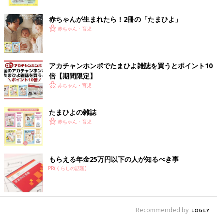
ク
赤ちゃんが生まれたら！2冊の「たまひよ」
赤ちゃん・育児
出典：Instagramアカウント「norakaron」
アカチャンホンポでたまひよ雑誌を買うとポイント10
norakaronさんは、すべりにくいアーチ型ハンガーを購入。今ま
倍【期間限定】
でグレーしかなかったけど、白が発売されたとのことでゲットし
赤ちゃん・育児
たんだそう。ニットやセーターなどが型崩れしないデザインなの
で、お洋服を大事に着れるのがうれしいですよね！
たまひよの雑誌
赤ちゃん・育児
厚手のニットやトレーナーなどしっかり乾かしたら
そのまま収納も◎「衣類が乾きやすいハンガー」
もらえる年金25万円以下の人が知るべき事
PR(くらしの話題)
Recommended by