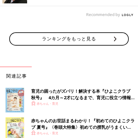
yuki_mama777さんは、メンズアルミハンガーを購入。服の首元
が伸ばさずにかけられて、するんととれるんだとか！洗濯物を干
Recommended by
してからクローゼットにしまうまで、掛けかえることなくスムー
ズとのこと。お子さんのTシャツやトレーナーはこちらのハンガ
ーに、上着類は滑らないハンガーにと使い分けているようです
ランキングをもっと見る
よ。
ニットやセーターが型崩れしないデザイン！「すべ
りにくいアーチ型ハンガー」
関連記事
育児の困ったがズバリ！解決する本『ひよこクラブ
秋号』 4カ月～2才になるまで、育児に役立つ情報が
いっぱい！
赤ちゃん・育児
赤ちゃんのお世話まるわかり！『初めてのひよこクラ
ブ 夏号』〈巻頭大特集〉初めての授乳がうまくい
く！ おっぱい・ミルクの基本と夏のトラブル 解決テ
赤ちゃん・育児