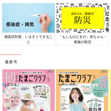
るエネルギー量を示します）の有酸素運動が必要です。具体的に
は、軽い体操なら1日30分×6日（週に180分以上）、早歩きの散
歩なら1日30分×5日（週に150分以上）の運動に相当します。
（※7）
隙間時間を活用して、運動する習慣をつけていきましょう。
感染症対策、いますぐできるこ
「もしものときの」赤ちゃん・
尿酸値が高めな人におすすめの食事とは
と
家族の防災
最新号