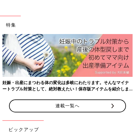
尿酸値の上昇を防ぐためにアルコールの摂取は適度に抑え、1日
に摂取するアルコール量を20〜25g以内にするといいでしょう。
具体的なアルコール量の目安は以下の通りです。
特集
＜アルコール量20〜25gの目安＞
・ビール 中瓶1本
・日本酒 1合
・ワイン グラス1杯
・ウイスキー ダブル1杯
目安量を踏まえて、飲みすぎないよう注意しましょう。（※5）
妊娠・出産にまつわる体の変化は多岐にわたります。そんなマイナ
内臓脂肪と尿酸の関係
ートラブル対策として、絶対教えたい！保存版アイテムを紹介しま
す。
内臓脂肪の増加も、尿酸値が高くなる原因のひとつです。内臓脂
肪は尿酸の生成を促進する作用と、尿酸の排出を阻害する作用が
連載一覧へ
報告されています。（※6）
内臓脂肪を燃焼するためには、週に10メッツ・時以上（「メッ
ピックアップ
ツ・時」というのはエネルギー消費量の単位で、1時間に消費す