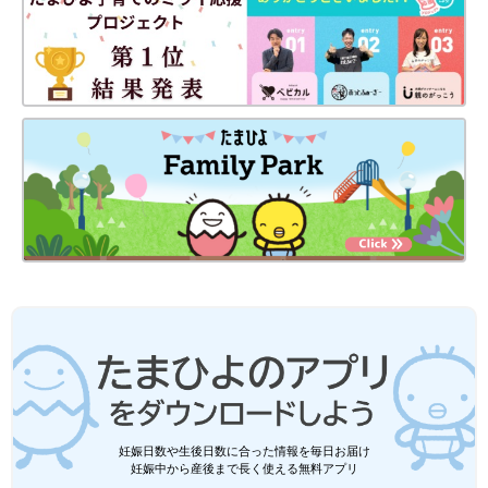
尿酸値が高いと、高尿酸血症や痛風の原因となります。痛風を発
症してしまうと、日常生活に支障が出るほどの痛みを伴うため、
早めの対処が重要です。尿酸のもととなるプリン体を多く含む食
事や、アルコールの摂取量に気をつけましょう。内臓脂肪の増加
も、尿酸値を上げる原因となります。
これからの年末年始、新年会シーズン、飲み会で尿酸値が高くな
りやすい食生活が続くかもしれません。食べ過ぎ飲み過ぎに注意
したり、ビタミンCを多く含む食事を意識したりすることで、か
らだを労わりながら楽しんでくださいね！
＜参考文献＞
妊娠日数や生後日数に合った情報を毎日お届け
妊娠中から産後まで長く使える無料アプリ
※1 公益財団法人 痛風・尿酸財団 尿酸値の正常値は？