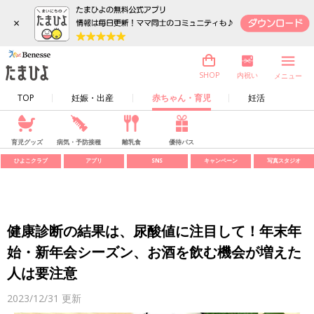
×
内祝い
SHOP
メニュー
TOP
妊娠・出産
赤ちゃん・育児
妊活
育児グッズ
病気・予防接種
離乳食
優待パス
ひよこクラブ
アプリ
SNS
キャンペーン
写真スタジオ
健康診断の結果は、尿酸値に注目して！年末年
始・新年会シーズン、お酒を飲む機会が増えた
人は要注意
2023/12/31
更新