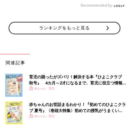
Recommended by
ランキングをもっと見る
関連記事
尿酸値が高くなる原因には、主にプリン体やアルコールの過剰摂
取、内臓脂肪の増加が考えられます。尿酸値が高くなることとど
のような関係性があるのか、それぞれ解説します。
育児の困ったがズバリ！解決する本『ひよこクラブ
秋号』 4カ月～2才になるまで、育児に役立つ情報が
プリン体が多い食材とは
いっぱい！
赤ちゃん・育児
尿酸値が高くなる原因のひとつとして、プリン体の過剰摂取が考
赤ちゃんのお世話まるわかり！『初めてのひよこクラ
えられます。プリン体は鶏や豚、牛のレバー、アジやイワシの干
ブ 夏号』〈巻頭大特集〉初めての授乳がうまくい
物など、動物性食品に多く含まれています。
く！ おっぱい・ミルクの基本と夏のトラブル 解決テ
赤ちゃん・育児
ク
＜プリン体が多い食材（食材100g中のプリン体含有量）（※3）