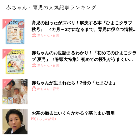
赤ちゃん・育児の人気記事ランキング
育児の困ったがズバリ！解決する本『ひよこクラブ
高尿酸血症を放置すると、痛風発作や尿路結石の原因となりま
秋号』 4カ月～2才になるまで、育児に役立つ情報が
す。尿酸の血中濃度が高くなりすぎると、尿酸が血中に溶けきら
いっぱい！
赤ちゃん・育児
なくなり、結晶化したものが体内に沈着します。この結晶化した
尿酸が足の第1関節をはじめとして関節に沈着することで引き起
赤ちゃんのお世話まるわかり！『初めてのひよこクラ
こされるのが痛風発作、腎臓で結晶をつくると尿路結石となるの
ブ 夏号』〈巻頭大特集〉初めての授乳がうまくい
です。（※2）
く！ おっぱい・ミルクの基本と夏のトラブル 解決テ
赤ちゃん・育児
ク
痛風発作は、痛みで歩けなくなったり眠ることすら困難になった
りするなど、日常生活に支障をきたす可能性もあるため、痛風発
赤ちゃんが生まれたら！2冊の「たまひよ」
作がおきる前に尿酸値を改善することが重要です。
赤ちゃん・育児
尿酸値が高くなる原因
お墓の撤去にいくらかかる？墓じまい費用
PR(くらしの話題)