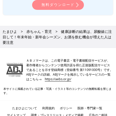
※2 厚生労働省eヘルスネット 高尿酸血症
無料ダウンロード
※3 帝京大学薬学部物理化学講座 薬品分析学教室 食品中プリン体
含量（mg/100g）
※4 公益財団法人 痛風・尿酸財団 食品・飲料中のプリン体含
有量
※5 痛風と核酸代謝 第41巻 第2号「アルコールが尿酸代謝に悪い
たまひよ
赤ちゃん・育児
健康診断の結果は、尿酸値に注
理由」
目して！年末年始・新年会シーズン、お酒を飲む機会が増えた人は
※6 一般社団法人日本肥満症予防協会 6. 肥満と痛風・高尿酸血
要注意
症
※7 厚生労働省 身体活動・運動の単位
※8 藏城雅文、山本徹也 血清尿酸値の低下作用が示唆される食
ＡＢＪマークは、この電子書店・電子書籍配信サービスが、
材および食材に含まれる物質の作用機序、Gout and Uric &
著作権者からコンテンツ使用許諾を得た正規版配信サービス
であることを示す登録商標（登録番号 第11091000号）です。
Nucleic Acids Vol.45 No.1 （2021）
ABJマークの詳細、ABJマークを掲示しているサービスの一覧
はこちら→
https://aebs.or.jp/
PROFILE
本サイトに掲載されている記事・写真・イラスト等のコンテンツの無断転載を禁じま
す。
たまひよについて
利用規約
ポリシー
医師・専門家一覧
サイトマップ
調査・プレスリリース・メディア掲載
広告のご相談