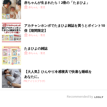
＞
赤ちゃんが生まれたら！2冊の「たまひよ」
・鶏レバー 312.2mg
赤ちゃん・育児
・豚レバー 284.8mg
・牛レバー 219.8mg
・マアジの干物 245.8mg
アカチャンホンポでたまひよ雑誌を買うとポイント10
・マイワシの干物 305.7mg
倍【期間限定】
赤ちゃん・育児
プリン体の多い基準は、食材100g中にプリン体200mg以上を含
むものを「多い」、300mg以上を含むものを「極めて多い」と
たまひよの雑誌
分類します。（※4）プリン体を過剰に摂取すると、尿酸の生成が
赤ちゃん・育児
増加して血中尿酸濃度が上昇する可能性があるため、摂りすぎに
は注意が必要です。
アルコールと尿酸の関係
【大人気】ひんやり冷感寝具で快適な睡眠を
あなたに。
アルコールを大量に摂取すると、尿酸値が上昇する可能性があり
PR(アイリスプラザ)
ます。アルコール自体のプリン体含量が多いわけではありませ
ん。アルコールを代謝するときに生成される「乳酸」に、尿酸の
排出を妨げる働きがあるため、尿酸値を上昇させてしまうので
Recommended by
す。