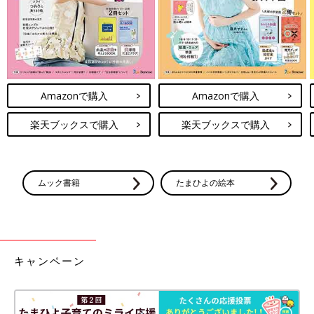
尿酸値が高い方には、尿酸を体外へ排出する作用があるビタミン
Cが豊富な食材がおすすめです。（※8）アセロラやケール、番
茶・煎茶、ピーマン、キャベツなどに多く含まれています。
Amazonで購入
Amazonで購入
ただし、ビタミンCは水に溶けやすく熱に弱いため、調理法に注
意が必要です。生のまま食べる、煮出したスープごと食べるな
楽天ブックスで購入
楽天ブックスで購入
ど、ビタミンCを効率よく摂れるように食べ方を工夫しましょ
う。飲み会が増え、尿酸値が上昇しやすい条件が揃ってしまう忘
年会や新年会のシーズンには、普段よりも食事を気にしてみてく
ださいね。
ムック書籍
たまひよの絵本
生活習慣を見直して尿酸値の上昇を防ごう
キャンペーン