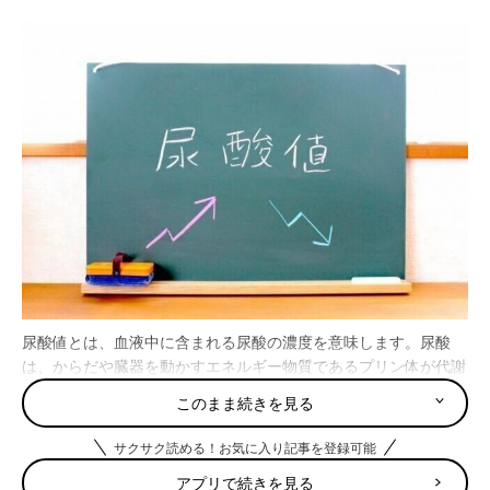
尿酸値とは、血液中に含まれる尿酸の濃度を意味します。尿酸
は、からだや臓器を動かすエネルギー物質であるプリン体が代謝
された後に残る老廃物であり、私たちのからだに必要なものでは
このまま続きを見る
ありません。尿酸は通常、腎臓を通じて尿として排泄されます。
サクサク読める！お気に入り記事を登録可能
尿酸値は7.0mg/dlまでは基準内であり、これを超えると「高尿酸
アプリで続きを見る
血症」と呼ばれます。（※1）高尿酸血症は、尿酸が過剰に産生さ