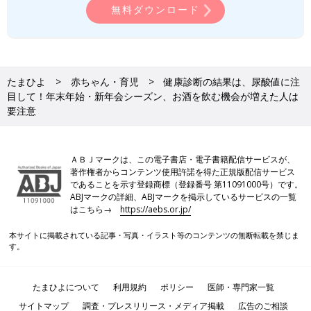
※2 厚生労働省eヘルスネット 高尿酸血症
無料ダウンロード
※3 帝京大学薬学部物理化学講座 薬品分析学教室 食品中プリン体
含量（mg/100g）
※4 公益財団法人 痛風・尿酸財団 食品・飲料中のプリン体含
有量
※5 痛風と核酸代謝 第41巻 第2号「アルコールが尿酸代謝に悪い
たまひよ
赤ちゃん・育児
健康診断の結果は、尿酸値に注
目して！年末年始・新年会シーズン、お酒を飲む機会が増えた人は
理由」
要注意
※6 一般社団法人日本肥満症予防協会 6. 肥満と痛風・高尿酸血
症
※7 厚生労働省 身体活動・運動の単位
※8 藏城雅文、山本徹也 血清尿酸値の低下作用が示唆される食
ＡＢＪマークは、この電子書店・電子書籍配信サービスが、
著作権者からコンテンツ使用許諾を得た正規版配信サービス
材および食材に含まれる物質の作用機序、Gout and Uric &
であることを示す登録商標（登録番号 第11091000号）です。
Nucleic Acids Vol.45 No.1 （2021）
ABJマークの詳細、ABJマークを掲示しているサービスの一覧
はこちら→
https://aebs.or.jp/
PROFILE
本サイトに掲載されている記事・写真・イラスト等のコンテンツの無断転載を禁じま
す。
たまひよについて
利用規約
ポリシー
医師・専門家一覧
サイトマップ
調査・プレスリリース・メディア掲載
広告のご相談