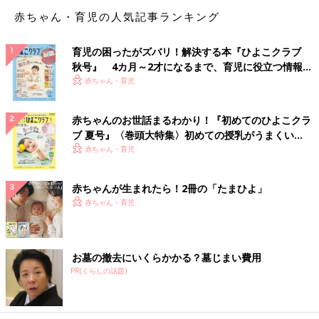
赤ちゃん・育児の人気記事ランキング
育児の困ったがズバリ！解決する本『ひよこクラブ
高尿酸血症を放置すると、痛風発作や尿路結石の原因となりま
秋号』 4カ月～2才になるまで、育児に役立つ情報が
す。尿酸の血中濃度が高くなりすぎると、尿酸が血中に溶けきら
いっぱい！
赤ちゃん・育児
なくなり、結晶化したものが体内に沈着します。この結晶化した
尿酸が足の第1関節をはじめとして関節に沈着することで引き起
赤ちゃんのお世話まるわかり！『初めてのひよこクラ
こされるのが痛風発作、腎臓で結晶をつくると尿路結石となるの
ブ 夏号』〈巻頭大特集〉初めての授乳がうまくい
です。（※2）
く！ おっぱい・ミルクの基本と夏のトラブル 解決テ
赤ちゃん・育児
ク
痛風発作は、痛みで歩けなくなったり眠ることすら困難になった
りするなど、日常生活に支障をきたす可能性もあるため、痛風発
赤ちゃんが生まれたら！2冊の「たまひよ」
作がおきる前に尿酸値を改善することが重要です。
赤ちゃん・育児
尿酸値が高くなる原因
お墓の撤去にいくらかかる？墓じまい費用
PR(くらしの話題)