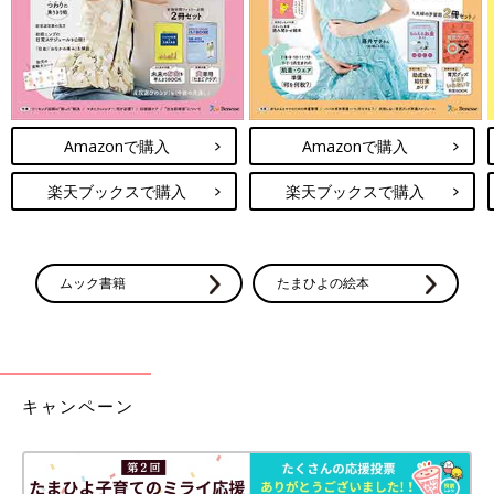
尿酸値が高い方には、尿酸を体外へ排出する作用があるビタミン
Cが豊富な食材がおすすめです。（※8）アセロラやケール、番
茶・煎茶、ピーマン、キャベツなどに多く含まれています。
Amazonで購入
Amazonで購入
ただし、ビタミンCは水に溶けやすく熱に弱いため、調理法に注
意が必要です。生のまま食べる、煮出したスープごと食べるな
楽天ブックスで購入
楽天ブックスで購入
ど、ビタミンCを効率よく摂れるように食べ方を工夫しましょ
う。飲み会が増え、尿酸値が上昇しやすい条件が揃ってしまう忘
年会や新年会のシーズンには、普段よりも食事を気にしてみてく
ださいね。
ムック書籍
たまひよの絵本
生活習慣を見直して尿酸値の上昇を防ごう
キャンペーン