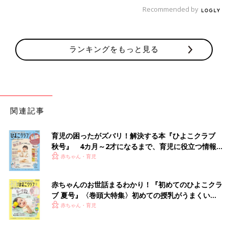
Recommended by
ランキングをもっと見る
関連記事
尿酸値が高くなる原因には、主にプリン体やアルコールの過剰摂
取、内臓脂肪の増加が考えられます。尿酸値が高くなることとど
のような関係性があるのか、それぞれ解説します。
育児の困ったがズバリ！解決する本『ひよこクラブ
秋号』 4カ月～2才になるまで、育児に役立つ情報が
プリン体が多い食材とは
いっぱい！
赤ちゃん・育児
尿酸値が高くなる原因のひとつとして、プリン体の過剰摂取が考
赤ちゃんのお世話まるわかり！『初めてのひよこクラ
えられます。プリン体は鶏や豚、牛のレバー、アジやイワシの干
ブ 夏号』〈巻頭大特集〉初めての授乳がうまくい
物など、動物性食品に多く含まれています。
く！ おっぱい・ミルクの基本と夏のトラブル 解決テ
赤ちゃん・育児
ク
＜プリン体が多い食材（食材100g中のプリン体含有量）（※3）