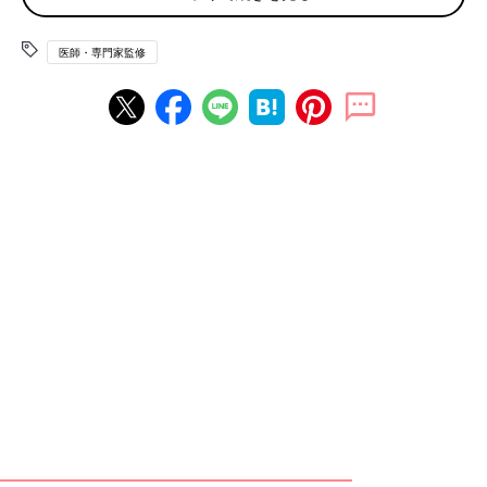
れるか尿中への排泄力が低下することで、体内の尿酸のバランス
が崩れ、血中の尿酸濃度が以上に高まってしまっている状態で
医師・専門家監修
す。
「高尿酸血症」にならないためには、定期的な健康診断で尿酸値
を確認することが重要です。尿酸値が基準を超えている場合に
は、適切な対策を検討する必要があります。
高尿酸血症を放置するとどうなる？