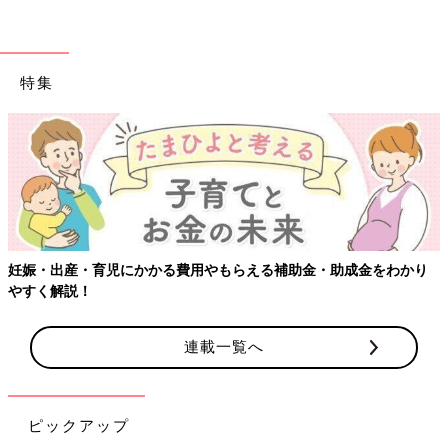
尿酸値の上昇を防ぐためにアルコールの摂取は適度に抑え、1日
に摂取するアルコール量を20〜25g以内にするといいでしょう。
具体的なアルコール量の目安は以下の通りです。
特集
＜アルコール量20〜25gの目安＞
・ビール 中瓶1本
【ワクチン接種できるものも】妊婦の感染症対策
・日本酒 1合
・ワイン グラス1杯
・ウイスキー ダブル1杯
目安量を踏まえて、飲みすぎないよう注意しましょう。（※5）
・助成金をわかり
内臓脂肪と尿酸の関係
内臓脂肪の増加も、尿酸値が高くなる原因のひとつです。内臓脂
肪は尿酸の生成を促進する作用と、尿酸の排出を阻害する作用が
連載一覧へ
報告されています。（※6）
内臓脂肪を燃焼するためには、週に10メッツ・時以上（「メッ
ピックアップ
ツ・時」というのはエネルギー消費量の単位で、1時間に消費す