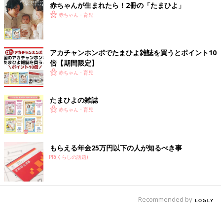
＞
赤ちゃんが生まれたら！2冊の「たまひよ」
・鶏レバー 312.2mg
赤ちゃん・育児
・豚レバー 284.8mg
・牛レバー 219.8mg
・マアジの干物 245.8mg
アカチャンホンポでたまひよ雑誌を買うとポイント10
・マイワシの干物 305.7mg
倍【期間限定】
赤ちゃん・育児
プリン体の多い基準は、食材100g中にプリン体200mg以上を含
むものを「多い」、300mg以上を含むものを「極めて多い」と
たまひよの雑誌
分類します。（※4）プリン体を過剰に摂取すると、尿酸の生成が
赤ちゃん・育児
増加して血中尿酸濃度が上昇する可能性があるため、摂りすぎに
は注意が必要です。
アルコールと尿酸の関係
もらえる年金25万円以下の人が知るべき事
PR(くらしの話題)
アルコールを大量に摂取すると、尿酸値が上昇する可能性があり
ます。アルコール自体のプリン体含量が多いわけではありませ
ん。アルコールを代謝するときに生成される「乳酸」に、尿酸の
排出を妨げる働きがあるため、尿酸値を上昇させてしまうので
Recommended by
す。