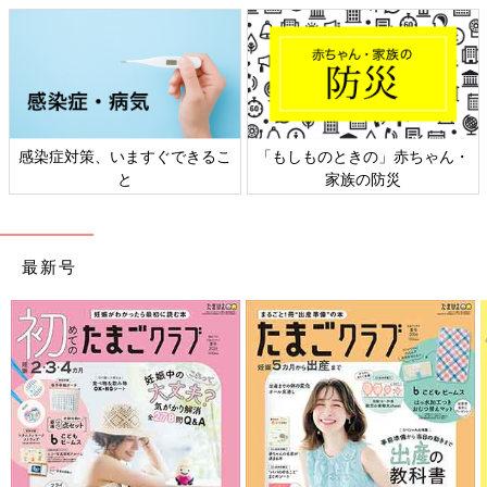
るエネルギー量を示します）の有酸素運動が必要です。具体的に
は、軽い体操なら1日30分×6日（週に180分以上）、早歩きの散
歩なら1日30分×5日（週に150分以上）の運動に相当します。
（※7）
隙間時間を活用して、運動する習慣をつけていきましょう。
ますぐできるこ
「もしものときの」赤ちゃん・
日本外来小児科
尿酸値が高めな人におすすめの食事とは
と
家族の防災
ト検
最新号