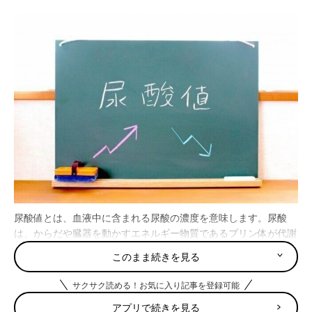
尿酸値とは、血液中に含まれる尿酸の濃度を意味します。尿酸
は、からだや臓器を動かすエネルギー物質であるプリン体が代謝
された後に残る老廃物であり、私たちのからだに必要なものでは
このまま続きを見る
ありません。尿酸は通常、腎臓を通じて尿として排泄されます。
サクサク読める！お気に入り記事を登録可能
尿酸値は7.0mg/dlまでは基準内であり、これを超えると「高尿酸
アプリで続きを見る
血症」と呼ばれます。（※1）高尿酸血症は、尿酸が過剰に産生さ