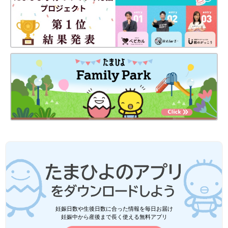
尿酸値が高いと、高尿酸血症や痛風の原因となります。痛風を発
症してしまうと、日常生活に支障が出るほどの痛みを伴うため、
早めの対処が重要です。尿酸のもととなるプリン体を多く含む食
事や、アルコールの摂取量に気をつけましょう。内臓脂肪の増加
も、尿酸値を上げる原因となります。
これからの年末年始、新年会シーズン、飲み会で尿酸値が高くな
りやすい食生活が続くかもしれません。食べ過ぎ飲み過ぎに注意
したり、ビタミンCを多く含む食事を意識したりすることで、か
らだを労わりながら楽しんでくださいね！
＜参考文献＞
妊娠日数や生後日数に合った情報を毎日お届け
妊娠中から産後まで長く使える無料アプリ
※1 公益財団法人 痛風・尿酸財団 尿酸値の正常値は？