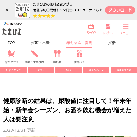
×
内祝い
SHOP
メニュー
TOP
妊娠・出産
赤ちゃん・育児
妊活
育児グッズ
病気・予防接種
離乳食
優待パス
ひよこクラブ
アプリ
SNS
キャンペーン
写真スタジオ
健康診断の結果は、尿酸値に注目して！年末年
始・新年会シーズン、お酒を飲む機会が増えた
人は要注意
2023/12/31
更新