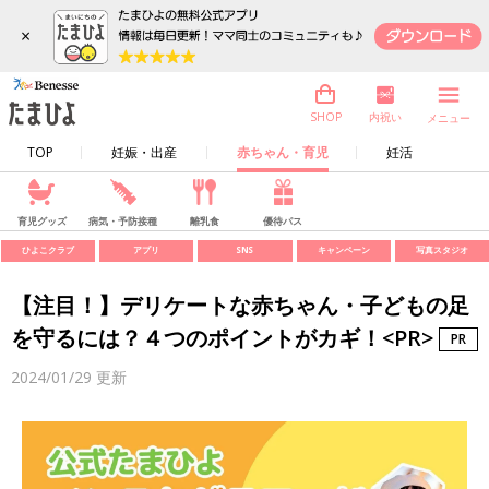
×
内祝い
SHOP
メニュー
TOP
妊娠・出産
赤ちゃん・育児
妊活
育児グッズ
病気・予防接種
離乳食
優待パス
ひよこクラブ
アプリ
SNS
キャンペーン
写真スタジオ
【注目！】デリケートな赤ちゃん・子どもの足
を守るには？４つのポイントがカギ！<PR>
2024/01/29
更新