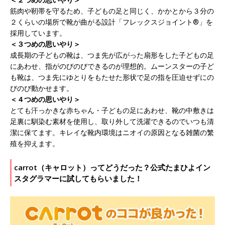
筋肉や靭帯を守るため、子どもの足と同じく、かかとから３分の
２くらいの場所で靴が曲がる設計「フレックスジョイント®」を
採用しています。
＜３つめの思いやり＞
成長期の子どもの靴は、つま先が広がった扇形をした子どもの足
にあわせ、指がのびのびできるのが理想的。ムーンスターの子ど
も靴は、つま先にゆとりをもたせた形状で足の指を圧迫せずにの
びのび動かせます。
＜４つめの思いやり＞
とても汗っかきな赤ちゃん・子どもの足にあわせ、靴の中敷きは
足裏に馴染む素材を使用し、取り外して洗濯できるのでいつも清
潔に保てます。キレイな靴内環境はニオイの原因となる雑菌の繁
殖を抑えます。
carrot（キャロット）ってどうだった？公式たまひよイン
スタグラマーに試してもらいました！