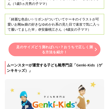
ん（1歳5ヵ月男の子ママ）
「綺麗な色合い✨リボンがついていてケーキのイラストが可
愛いお靴👟娘の好きなゆめかわ系の見た目で速攻で気に入っ
て履いてました🌸」@安藤桃江さん（4歳女の子ママ）
足のサイズどう測ればいい？おうちで正しく測
る方法を紹介！
ムーンスターが運営する子ども靴専門店「Genki-Kids（ゲ
ンキキッズ）」