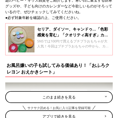
題のベビー・キッズ雑貨をご紹介します。寒い日に重宝する防寒
グッズや、子ども向けのカレンダーなど今欲しいものがそろって
いるので、ぜひチェックしてみてくださいね。
●必ず対象年齢を確認の上、ご使用ください。
セリア、ダイソー、キャンドゥ…「色彩
感覚を育む」「クオリティ高すぎ」カラ
フルおもちゃ4選
SNSでは100均で買えるプチプラおもちゃが大
人気！今回はプチプラおもちゃの中から、カラ
フルで可愛らしいおもちゃを現役保育士の浜本
がご紹介します♪ 遊びながら、色や形の感覚を
身につけるポイントについても紹介しますの
お風呂嫌いの子も試してみる価値あり！「おふろク
で、ぜひ最後までチェックしてみてください
レヨン おえかきシート」
ね。
このまま続きを見る
サクサク読める！お気に入り記事を登録可能
アプリで続きを見る