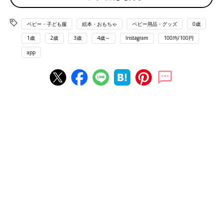
ベビー・子ども服
絵本・おもちゃ
ベビー用品・グッズ
0歳
1歳
2歳
3歳
4歳～
Instagram
100均/100円
app
出典：Instagramアカウント「sukai_100_girl」
こちらはsukai_100_girlさんがずっと気になってたというキャン
ドゥの「おふろクレヨン おえかきシート」。お絵かき用のシー