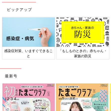
ピックアップ
出典：Instagramアカウント「gacha_an_28」
こちらはgacha_an_28さんがキャンドゥで購入した「ベビータイ
感染症対策、いますぐできるこ
「もしものときの」赤ちゃん・
ツ」。85cmのワンサイズしかないそうですが、550円でコスパ
と
家族の防災
が良いと気に入っている様子♪ 足裏にすべり止めが付いていると
のことで、機能性もバッチリですね。
買ってよかった！新幹線柄の靴下
最新号