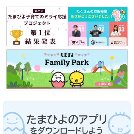
キャンドゥ「ハマり過ぎ注意！」「コス
パ最高」話題のおもちゃ5選
子どもが喜んで遊ぶ、とママやパパからも大人
気のキャンドゥのおもちゃ。今回はそんなキャ
ンドゥのおもちゃのなかから、SNSで話題のア
イテムをご紹介します！コスパに優れたものば
かりなので、ぜひチェックしてみてください
今回はキャンドゥのベビー・キッズ雑貨をご紹介しました。110
ね。
円ではない商品もありましたが、どれも可愛くてクオリティが高
いものばかりでしたよね。気になるアイテムがあれば、店舗やオ
ンラインショップで探してみてください♪
(文：mayu)
●記事内の価格はすべて税込み、2023年12月時点のものです。
●記事内容でご紹介している投稿、リンク先は、削除される場合
があります。あらかじめご了承ください。
●記事の内容は2023年12月の情報で、現在と異なる場合がありま
す。
関連記事