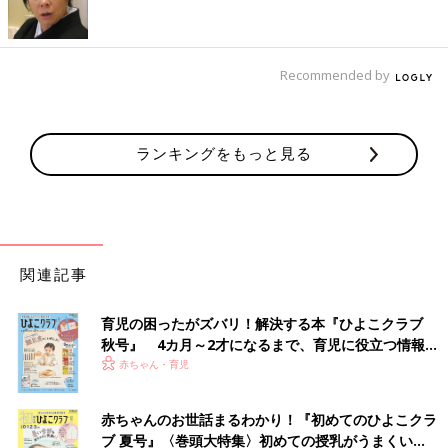
Recommended by
出典：Instagramアカウント「kamama0619」
ランキングをもっと見る
こちらはkamama0619さんがキャンドゥでゲットした「カレン
ダー2024 壁掛け キッズ」。曜日や日付の読み方を学べるよう
に、ふりがなが付いているカレンダーなんだとか。最後のページ
には十二支や祝日の簡単な説明も書いてあるようです◎
関連記事
ボア素材で超あったか！「キッズフードウォーマー
恐竜」
育児の困ったがズバリ！解決する本『ひよこクラブ
秋号』 4カ月～2才になるまで、育児に役立つ情報が
いっぱい！
赤ちゃん・育児
赤ちゃんのお世話まるわかり！『初めてのひよこクラ
ブ 夏号』〈巻頭大特集〉初めての授乳がうまくい