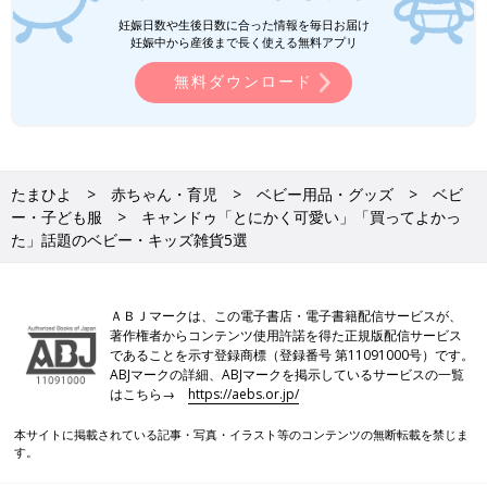
キャンドゥ「これ考えた人天才！」「も
っと早く出会いたかった」超優秀な育児
妊娠日数や生後日数に合った情報を毎日お届け
妊娠中から産後まで長く使える無料アプリ
グッズ5選
今回はキャンドゥの育児グッズに注目！子連れ
でのお出かけに重宝するものや、子どもが自分
無料ダウンロード
で手を洗えるようになるアイデアグッズなど超
優秀アイテムがそろっています♪ ぜひチェック
してみてくださいね。
セリア、ダイソー、キャンドゥ…木製お
もちゃ「指先の発達に」「やっと買え
たまひよ
赤ちゃん・育児
ベビー用品・グッズ
ベビ
た」おすすめ4選
プチプラでクオリティの高いアイテムが揃う
ー・子ども服
キャンドゥ「とにかく可愛い」「買ってよかっ
100均では、おもちゃのラインナップも豊富！
た」話題のベビー・キッズ雑貨5選
今回は100均で買える人気の木製おもちゃをご
紹介します。さらに、保育士の資格をもつライ
ター浜本が木製おもちゃで遊ぶメリットをお伝
100均/100円の記事一覧
えします♪
ＡＢＪマークは、この電子書店・電子書籍配信サービスが、
著作権者からコンテンツ使用許諾を得た正規版配信サービス
であることを示す登録商標（登録番号 第11091000号）です。
ABJマークの詳細、ABJマークを掲示しているサービスの一覧
はこちら→
https://aebs.or.jp/
本サイトに掲載されている記事・写真・イラスト等のコンテンツの無断転載を禁じま
す。