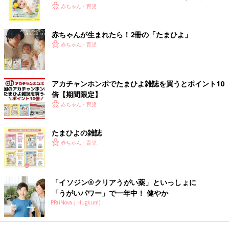
く！ おっぱい・ミルクの基本と夏のトラブル 解決テ
赤ちゃん・育児
ク
赤ちゃんが生まれたら！2冊の「たまひよ」
赤ちゃん・育児
アカチャンホンポでたまひよ雑誌を買うとポイント10
倍【期間限定】
赤ちゃん・育児
たまひよの雑誌
赤ちゃん・育児
「イソジン®クリアうがい薬」といっしょに
「うがいパワー」で一年中！ 健やか
PR(iNova｜Hugkum)
出典：Instagramアカウント「yuri_mama.kosodate」