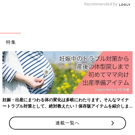
Recommended by
こちらyuri_mama.kosodateさんがキャンドゥで購入した「キッ
ズフードウォーマー 恐竜」。ボア素材でとってもあったかいと
のことで、寒い日のお出かけに重宝しそうですね♪ 440円商品の
ようですが、「とにかく可愛い」と大満足の様子。適応サイズは
頭周り50～55cmとのこと。
特集
コスパ◎ おしりのクマが可愛い「ベビータイツ」
妊娠・出産にまつわる体の変化は多岐にわたります。そんなマイナ
ートラブル対策として、絶対教えたい！保存版アイテムを紹介しま
す。
連載一覧へ