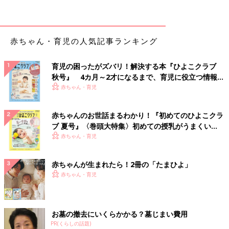
トと水で消せるクレヨンがセットになっているアイテムのようで
す。お子さんはシートに描かれたイラストに色を塗ったりして楽
しんでいるんだとか♪「お風呂嫌いの子も試してみる価値あり」
赤ちゃん・育児の人気記事ランキング
とのこと。
曜日や日付の読み方を学べる！キッズカレンダー
育児の困ったがズバリ！解決する本『ひよこクラブ
秋号』 4カ月～2才になるまで、育児に役立つ情報が
いっぱい！
赤ちゃん・育児
赤ちゃんのお世話まるわかり！『初めてのひよこクラ
ブ 夏号』〈巻頭大特集〉初めての授乳がうまくい
く！ おっぱい・ミルクの基本と夏のトラブル 解決テ
赤ちゃん・育児
ク
赤ちゃんが生まれたら！2冊の「たまひよ」
赤ちゃん・育児
お墓の撤去にいくらかかる？墓じまい費用
PR(くらしの話題)