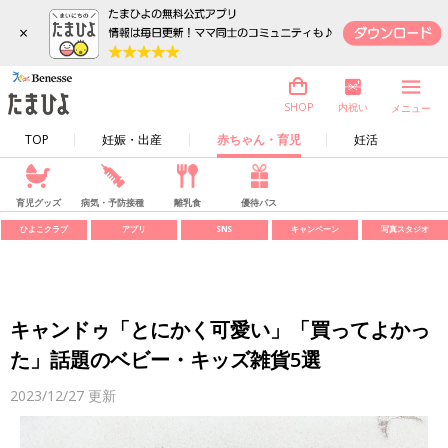
×
内祝い
SHOP
メニュー
TOP
妊娠・出産
赤ちゃん・育児
妊活
育児グッズ
病気・予防接種
離乳食
優待パス
ひよこクラブ
アプリ
SNS
キャンペーン
写真スタジオ
キャンドゥ「とにかく可愛い」「買ってよかっ
た」話題のベビー・キッズ雑貨5選
2023/12/27
更新