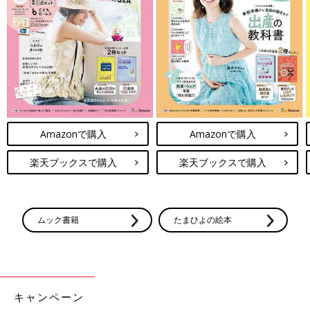
Amazonで購入
Amazonで購入
楽天ブックスで購入
楽天ブックスで購入
ムック書籍
たまひよの絵本
出典：Instagramアカウント「kaya.146」
こちらはkaya.146さんがキャンドゥで見つけた新幹線柄の靴下。
乗り物が好きなお子さんのために購入したのだそう。靴下を履く
のを嫌がっていたお子さんも、この靴下は毎日履きたがるのだと
か。「買ってよかった～」と満足そうです◎
キャンペーン