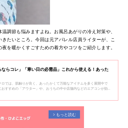
体温調節も悩みますよね。お風呂あがりの冷え対策や、
いきたいところ。今回は元アパレル店員ライターが、こ
の夜を暖かくすごすための着方やコツをご紹介します。
るならコレ」「寒い日の必需品」これから使える！あった
クロでは、肌触りが良く、あったかくて万能なアイテムを多く展開中で
におすすめの「アウター」や、おうちの中や店舗内などのエアコンが効い
ット」「カーディガン」など、冬に向けて準備しておきたいものばかり！
が、この冬赤ちゃんに着せたいあったか素材を厳選しました。
もっと読む
arrow_forward_ios