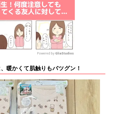
Powered by 
GliaStudios
は、暖かくて肌触りもバツグン！
M
u
t
e