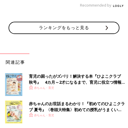
Recommended by
「私は１日履いた靴下です。友人はバレー部だったのですが、部
活ではソックス必須なのにタイツで登校。
私はタイツにソックスだったので『貸して』と、言われて。１日
ランキングをもっと見る
履いてるぞ……と、思いつつ貸しました」
「化粧品です。新入社員の頃、大っ嫌いな同僚に頼まれました。
リップやファンデは直接肌につけるものだから嫌だったけど、断
れる雰囲気ではなく。
返してもらった時に、ティッシュでこれ見よがしに拭きました。
関連記事
本人は『気にしないのに』と、言っていたけど私が気になる
の！」
育児の困ったがズバリ！解決する本『ひよこクラブ
秋号』 4カ月～2才になるまで、育児に役立つ情報が
いっぱい！
赤ちゃん・育児
見知らぬ人からの「貸して」は、驚愕度が倍増
赤ちゃんのお世話まるわかり！『初めてのひよこクラ
ブ 夏号』〈巻頭大特集〉初めての授乳がうまくい
「３歳の子どもと某テーマパークへ行ったら、見知らぬ親子から
く！ おっぱい・ミルクの基本と夏のトラブル 解決テ
赤ちゃん・育児
『ベビーカーを貸して欲しい』と、言われました。
ク
『私、妊婦なんです。我が子が全然歩いてくれなくて。何時に帰