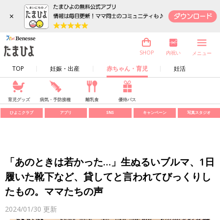
×
内祝い
SHOP
メニュー
TOP
妊娠・出産
赤ちゃん・育児
妊活
育児グッズ
病気・予防接種
離乳食
優待パス
ひよこクラブ
アプリ
SNS
キャンペーン
写真スタジオ
「あのときは若かった…」生ぬるいブルマ、1日
履いた靴下など、貸してと言われてびっくりし
たもの。ママたちの声
2024/01/30
更新