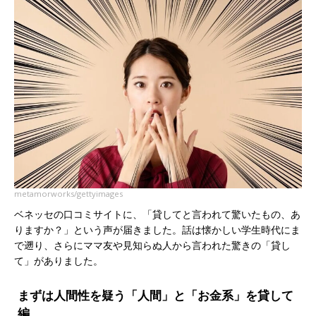
metamorworks/gettyimages
ベネッセの口コミサイトに、「貸してと言われて驚いたもの、あ
りますか？」という声が届きました。話は懐かしい学生時代にま
で遡り、さらにママ友や見知らぬ人から言われた驚きの「貸し
て」がありました。
まずは人間性を疑う「人間」と「お金系」を貸して
編