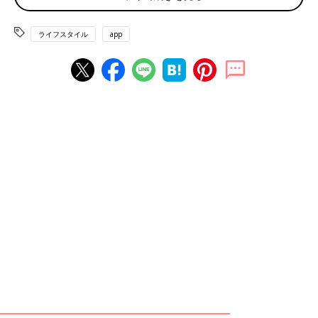
すからお願い』
１万円でもびっくりなのに20万円って。もちろんお断り。小学校
ライフスタイル
app
に上がってからは疎遠になりました」
「私は真珠のネックレスです。近所のママ友で『冠婚葬祭で使い
たい』と。貸すわけないじゃん」
「図書券（昔なので紙タイプ）です。バイト先の大好きな先輩か
ら誕生日プレゼントとしていただき、感動して『大事な本を買う
ときに使おう』と、決めていました。
学校の大事な課題で書籍が必要になり、本屋のレジで図書券を出
したら、横にいた友人が『私もその書籍を買わなきゃ。お金が足
りないからその余っている図書券貸して』と。
『え？ じゃあ返してくれるの？』と、言ったら『券でしょ、紙
でしょ、返す必要ある？』と。
は？ 図書券ってお金と同じだから！ と、思いつつ『ごめーん』
と、断りました。もちろんその後、疎遠です」
「通学の定期券です。高校のとき、日曜日で自宅でまったりして
いたら突然ピンポン。そこには中学時代の同級生が立っていまし