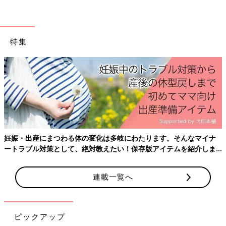
すると見知らぬ親子から『餌、貸してもらえませんか？』と。
は？ 貸す? どうやって返すの？ と、思いつつ『売店で売ってま
すよ〜』と、言ったら『ケチくさ！』と、目を見て言われまし
た。
特集
あー！ 20年たった今も怒りが湧いてくる！」
このほかにもノート型パソコン（個人情報入ってます）、ブラと
ショーツ（使用済みのもの）、高級ロードバイク（数10万円）な
どなど、たくさんの「ありえない貸して」の体験談が届きまし
た。
妊娠・出産にまつわる体の変化は多岐にわたります。そんなマイナ
ートラブル対策として、絶対教えたい！保存版アイテムを紹介しま
す。
文／和兎 尊美
連載一覧へ
※文中のコメントは「ウィメンズパーク」（2022年2月終了）の
ピックアップ
投稿を再編集したものです。