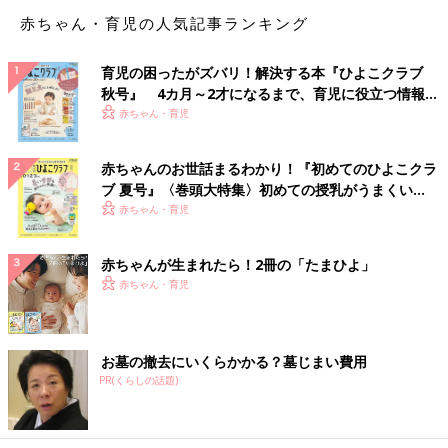
た。在学中もろくに会話したことのない同級生がなんの用？
赤ちゃん・育児の人気記事ランキング
と、思っていたら『定期券を貸して』。
きっぱりお断り。それっきりです。一体何だったの？」
育児の困ったがズバリ！解決する本『ひよこクラブ
秋号』 4カ月～2才になるまで、育児に役立つ情報が
いっぱい！
赤ちゃん・育児
あのときは若かった。今思えば考えられない「貸し
赤ちゃんのお世話まるわかり！『初めてのひよこクラ
借りしたもの」
ブ 夏号』〈巻頭大特集〉初めての授乳がうまくい
く！ おっぱい・ミルクの基本と夏のトラブル 解決テ
赤ちゃん・育児
「高校の時、ブルマ（歳がばれそう）を忘れました。そしたら友
ク
人が履いているブルマを脱いで『はい』と、渡してくれました。
赤ちゃんが生まれたら！2冊の「たまひよ」
私は何も思わず生ぬるいブルマを履いて体育をこなし、『はい、
赤ちゃん・育児
ありがと』と、返したら、友人も迷いなくその場で履いていまし
た。
今思えばシュールな光景よね」
お墓の撤去にいくらかかる？墓じまい費用
「テニスのアンダースコートです。私の試合が終わったら友人が
PR(くらしの話題)
待ち構えていて『忘れたから貸して』と。
断りたかったけど友人の試合がすぐに始まるというので、更衣室
で生ぬるいソレを脱いで渡しました（笑）」