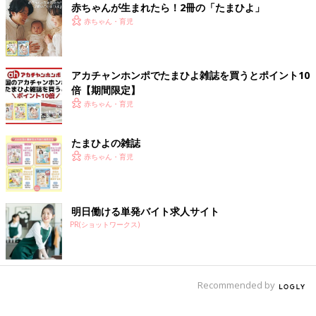
赤ちゃんが生まれたら！2冊の「たまひよ」
ります？ その頃出口で返します』と、声をかけられてポカー
赤ちゃん・育児
ン。
我が子はガンガンに歩いてて、ベビーカーは荷物置き場状態では
あったけど……でもねぇ。ちょっと後ろめたかったけど断りまし
アカチャンホンポでたまひよ雑誌を買うとポイント10
た」
倍【期間限定】
赤ちゃん・育児
「公園で見知らぬ子ども連れから『虫刺されの薬を貸して』と、
言われました。
『塗るタイプしか持っていない』とやんわり断っても『構いませ
たまひよの雑誌
んよ〜』と言われ、悩みながらも貸したら。
赤ちゃん・育児
『掻きむしって大変だったから助かりました〜』と、子どもの血
だらけの腕を見せられて。
え？ そこに塗ったの？ と、驚愕。その塗り薬は泣く泣く捨てま
明日働ける単発バイト求人サイト
したよ。
PR(ショットワークス)
30m先にドラッグストアの看板あるやん！ 」
「わかります！ なんなんでしょう、見知らぬ親子の『貸しても
らって当たり前』みたいなあの態度。
Recommended by
私は池のある大きな公園で、魚の餌を売店で買って子どもとキャ
ッキャと言いながら、楽しくあげていました。