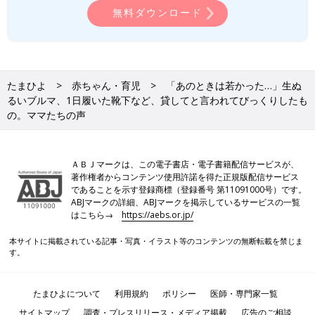
無料ダウンロード
たまひよ
赤ちゃん・育児
「あのときは若かった…」生ぬ
るいブルマ、1日履いた靴下など、貸してと言われてびっくりしたも
の。ママたちの声
ＡＢＪマークは、この電子書店・電子書籍配信サービスが、
著作権者からコンテンツ使用許諾を得た正規版配信サービス
であることを示す登録商標（登録番号 第11091000号）です。
ABJマークの詳細、ABJマークを掲示しているサービスの一覧
はこちら→
https://aebs.or.jp/
本サイトに掲載されている記事・写真・イラスト等のコンテンツの無断転載を禁じま
す。
たまひよについて
利用規約
ポリシー
医師・専門家一覧
サイトマップ
調査・プレスリリース・メディア掲載
広告のご相談