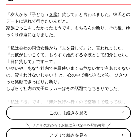
「友人から『子ども（
３歳
）貸して』と言われました。彼氏との
デートに連れて行きたいんだと。
家族ごっこをしたかったようです。もちろんお断り。その後、ゆ
っくり疎遠になりました」
「私は会社の同僚女性から『夫を貸して』と、言われました。
『元彼がしつこくて。もうすぐ婚約する今彼として紹介したい。
土日に貸して』ですって。
いやいや、あなた社内で色目使いまくる危ない女で有名じゃない
の。貸すわけないじゃい！ と、心の中で毒づきながら、ひきつ
った笑顔できっぱりお断り。
しばらく社内の女子ロッカーはその話題でもちきりでした」
「私は『彼』です。『海外旅行へ行くので空港まで送って欲し
い』が理由。意味わからん』
このまま続きを見る
「20万円です。
幼稚園
でまぁまぁ仲良くしていたママ友です。
サクサク読める！お気に入り記事を登録可能
『ATMで20万円おろしたけど、ATMでとり忘れたのか落とした
アプリで続きを見る
のか、見当たらない。夫に知られたら大変なことに。来月には返