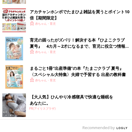
アカチャンホンポでたまひよ雑誌を買うとポイント10
倍【期間限定】
Instagramアカウント「mukun_mama」
赤ちゃん・育児
子どもって、「ひっぱる」のが大好きですよね！むーくんママさ
んは、セリアの「プロテインシェイカー」と「チェーン」でひっ
育児の困ったがズバリ！解決する本『ひよこクラブ
ぱりおもちゃを作成。ひっぱるとどんどん出てくることで知的好
夏号』 4カ月～2才になるまで、育児に役立つ情報が
奇心が育ちます。腕を引くという動作も自然と身に付きそうで
いっぱい！
赤ちゃん・育児
す！ひっぱりだすことに慣れたら、今度は穴にチェーンを入れて
遊ぶこともできますね。ぐにゃぐにゃ曲がるチェーンを入れるの
まるごと1冊“出産準備”の本『たまごクラブ 夏号』
は少し難しいけど、その分集中力や手指のコントロールが身に付
〈スペシャル大特集〉夫婦で予習する 出産の教科書
きますよ。
赤ちゃん・育児
ダイソー「アイストレー＆デコレーションボール」
【大人気】ひんやり冷感寝具で快適な睡眠を
でできるつかみあそび
あなたに。
PR(アイリスプラザ)
Recommended by