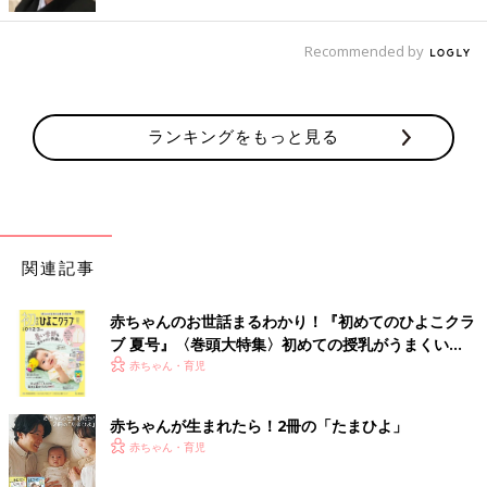
Recommended by
ランキングをもっと見る
関連記事
赤ちゃんのお世話まるわかり！『初めてのひよこクラ
ブ 夏号』〈巻頭大特集〉初めての授乳がうまくい
く！ おっぱい・ミルクの基本と夏のトラブル 解決テ
赤ちゃん・育児
ク
赤ちゃんが生まれたら！2冊の「たまひよ」
赤ちゃん・育児