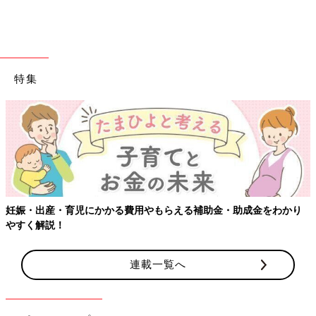
特集
妊娠・出産・育児にかかる費用やもらえる補助金・助成金をわかり
やすく解説！
Instagramアカウント「akisan_st」
連載一覧へ
akiさんのおすすめは「アイストレー」のくぼみに「デコレーシ
ョンボール（フェルトでできたボール）」をひとつひとつ入れて
いく、あけ移し遊びです。指先や手首のコントロール、集中力が
身に付きますよ♪ スプーンやトング、お箸など、発達に応じて使