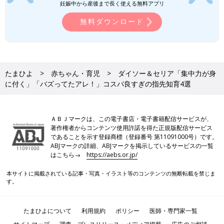
妊娠中から産後まで長く使える無料アプリ
保育一筋20年。現在は小4・年長男児の子育てに奮闘しながらパ
無料ダウンロード
ート保育士として小規模園に勤務し、かわいい乳児さんたちに癒
される日々。抹茶スイーツに目がないアラフォーです。推しは、
辻利のお濃い抹茶ラテ♪
関連記事
たまひよ
赤ちゃん・育児
ダイソー＆セリア「集中力が身
に付く」「バズってたアレ！」コスパ良すぎの指先知育4選
セリア、ダイソー、キャンドゥおもちゃ
「親子で遊べる」「トイレトレーニング
ＡＢＪマークは、この電子書店・電子書籍配信サービスが、
にも」おすすめ5選
SNSでは「100均おもちゃのクオリティが高す
著作権者からコンテンツ使用許諾を得た正規版配信サービス
ぎる」とママ達の間で話題沸騰中です。そこで
であることを示す登録商標（登録番号 第11091000号）です。
今回は、親子で遊べるおもちゃをご紹介しま
ABJマークの詳細、ABJマークを掲示しているサービスの一覧
す。現役保育士の浜本がおすすめの遊び方も紹
はこちら→
https://aebs.or.jp/
介していますので、ぜひ最後までご覧ください
ね。
セリア、ダイソー、キャンドゥ…「色彩
本サイトに掲載されている記事・写真・イラスト等のコンテンツの無断転載を禁じま
感覚を育む」「クオリティ高すぎ」カラ
す。
フルおもちゃ4選
SNSでは100均で買えるプチプラおもちゃが大
人気！今回はプチプラおもちゃの中から、カラ
フルで可愛らしいおもちゃを現役保育士の浜本
たまひよについて
利用規約
ポリシー
医師・専門家一覧
がご紹介します♪ 遊びながら、色や形の感覚を