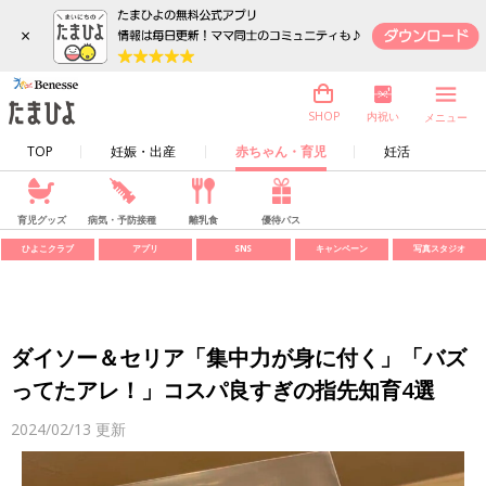
×
内祝い
SHOP
メニュー
TOP
妊娠・出産
赤ちゃん・育児
妊活
育児グッズ
病気・予防接種
離乳食
優待パス
ひよこクラブ
アプリ
SNS
キャンペーン
写真スタジオ
ダイソー＆セリア「集中力が身に付く」「バズ
ってたアレ！」コスパ良すぎの指先知育4選
2024/02/13
更新