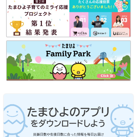
て線の通りに切ることで、集中力や想像力が高まります。図形の
理解へのきっかけにもなりそうです！
手指遊びを通して脳の発達を促そう
今回は、100均商品でできる手指遊びをご紹介しました。手指を
たくさん動かして遊ぶことは、脳の発達を促すことにもつながり
ます。お子さんの興味や発達に合わせて、おうちの方も一緒に楽
しんでみてくださいね♪
※キッチングッズなどおもちゃ以外のものをお子さんが使用する
際は、安全面に注意して、おうちのかたがそばで見守るようにし
てください。
(文・相葉)
●記事内容でご紹介している投稿、リンク先は、削除される場合
があります。あらかじめご了承ください。
●記事の内容は2024年1月の情報で、現在と異なる場合がありま
す。
●記事内の価格はすべて税込み、2024年1月時点のものです。
相葉摩美
妊娠日数や生後日数に合った情報を毎日お届け