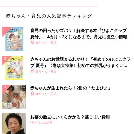
赤ちゃん・育児の人気記事ランキング
育児の困ったがズバリ！解決する本『ひよこクラブ
Instagramアカウント「kanade_io」
夏号』 4カ月～2才になるまで、育児に役立つ情報が
かなでさんは、セリアで購入した「ディッシュスタンド」と「タ
いっぱい！
赤ちゃん・育児
ピオカストロー」「スノーブロック」を組み合わせて、棒通し遊
びをしているそうです！ストローやブロックの穴を棒にはめてい
赤ちゃんのお世話まるわかり！『初めてのひよこクラ
く単純な作業ですが、子どもにとっては集中力の必要な作業で
ブ 夏号』〈巻頭大特集〉初めての授乳がうまくい
す。棒通しは、夢中になって取り組む子が多い人気の遊びですよ
く！ おっぱい・ミルクの基本と夏のトラブル 解決テ
赤ちゃん・育児
♪
ク
赤ちゃんが生まれたら！2冊の「たまひよ」
セリア商品2つを買うだけで完成！チェーンひっぱ
赤ちゃん・育児
り
お墓の撤去にいくらかかる？墓じまい費用
PR(くらしの話題)