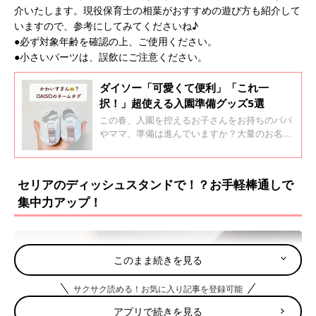
介いたします。現役保育士の相葉がおすすめの遊び方も紹介して
いますので、参考にしてみてくださいね♪
●必ず対象年齢を確認の上、ご使用ください。
●小さいパーツは、誤飲にご注意ください。
ダイソー「可愛くて便利」「これ一
択！」超使える入園準備グッズ5選
この春、入園を控えるお子さんをお持ちのパパ
やママ、準備は進んでいますか？大量のお名前
付けに通園グッズの作成と、大変で面倒なイメ
ージの強い入園準備ですが、ダイソーはそんな
パパ・ママたちの強い味方です！便利なアイテ
セリアのディッシュスタンドで！？お手軽棒通しで
ムを取り入れつつ、楽しく準備しちゃいましょ
集中力アップ！
う♪ ぜひチェックしてみてくださいね！
このまま続きを見る
サクサク読める！お気に入り記事を登録可能
アプリで続きを見る