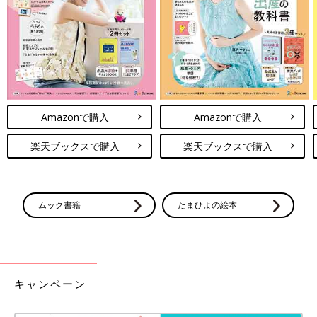
Amazonで購入
Amazonで購入
楽天ブックスで購入
楽天ブックスで購入
ムック書籍
たまひよの絵本
出典：Instagramアカウント「chacharouzoo」
キャンペーン
SNSでも「おしゃれすぎる！」と特に話題になっているのが、人
気インスタグラマー「きえ」さんとのコラボアイテムである、こ
ちらの裏毛トレーナー。どんなアイテムとも合わせやすく、着ま