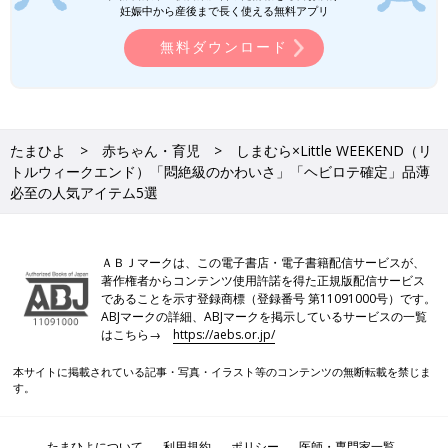
妊娠中から産後まで長く使える無料アプリ
しまむら、バースデイ「買わない理由が
ない」「着るだけでおしゃれ！」プチプ
無料ダウンロード
ラの柄ものコーデ4選
最近はキッズアパレルでも、大人と同じよう
に、いろいろな柄のアイテムが展開されていま
すよね。しかし、「柄アイテムの合わせかたが
わからない」と悩んでいるパパやママも多いの
ではないでしょうか？そこで今回は、プチプラ
たまひよ
赤ちゃん・育児
しまむら×Little WEEKEND（リ
の柄アイテムを使った人気コーデをご紹介しま
しまむらベビー・キッズ「これ550円で
トルウィークエンド）「悶絶級のかわいさ」「ヘビロテ確定」品薄
す。元子ども服販売員ライターが、コーデを組
買えるの!?」「即決した」大人気の値下
必至の人気アイテム5選
むときのポイントもお伝えしますよ♪
げアイテム5選
SNSでも大人気の「しまむら」で購入された値
下げアイテムが話題になっています。「こんな
にかわいいのに、値下げしていいの!?」という
ＡＢＪマークは、この電子書店・電子書籍配信サービスが、
声も続出中。そこで今回は、特に人気となって
著作権者からコンテンツ使用許諾を得た正規版配信サービス
いる値下げアイテムをご紹介します♪
しまむらの記事一覧
であることを示す登録商標（登録番号 第11091000号）です。
ABJマークの詳細、ABJマークを掲示しているサービスの一覧
はこちら→
https://aebs.or.jp/
本サイトに掲載されている記事・写真・イラスト等のコンテンツの無断転載を禁じま
す。
たまひよについて
利用規約
ポリシー
医師・専門家一覧