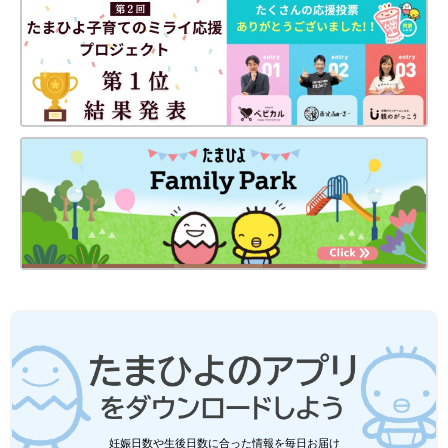
わし力が高そうですよね！chacharouzooさんは、サーモンピン
クのシャツと合わせて、レイヤードコーデを楽しんでいるそう♪
しまむらベビー・キッズ「絶対ほしかっ
たやつ」「これ激レアデニム」品切れ注
意！大人気のデニムパンツ5選
SNSでも多数投稿されている「しまむら」では
最近、デニムパンツが大人気のようです！デザ
インがかわいいだけでなく、着まわしやすいこ
とも人気の秘密♪ 今回は、特に話題となってい
るデニムパンツをご紹介します！
いかがでしたか？どれもSNSで話題になるのが納得できる、かわ
いいアイテムばかりでしたよね！こんなにおしゃれなのに、プチ
プラ価格でゲットできるのも嬉しいところ♪ 「Little
WEEKEND（リトルウィークエンド）」のアイテムは、着まわし
やすいデザインばかりですので、ぜひチェックしてくださいね！
(文：今井あやか)
●記事内容でご紹介している投稿、リンク先は、削除される場合
があります。あらかじめご了承ください。
●記事の内容は2024年2月の情報で、現在と異なる場合がありま
す。
妊娠日数や生後日数に合った情報を毎日お届け