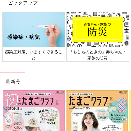
ピックアップ
出典：Instagramアカウント「sanapuuu」
感染症対策、いますぐできるこ
「もしものときの」赤ちゃん・
と
家族の防災
こちらはsanapuuuさんが購入した、「Little WEEKEND（リトル
ウィークエンド）」のアイテムたち。ロンTは背中側いっぱいに
刺しゅうがデザインされており、とてもかわいいですよね！全体
に散りばめられたハートがかわいいジャンスカは、甘カジコーデ
最新号
が好きなキッズも喜びそう♪ デイリーにもお出かけにも使える、
おしゃれアイテムですね◎
絶対使えるおしゃれアイテム！ロゴ裏毛トレーナー