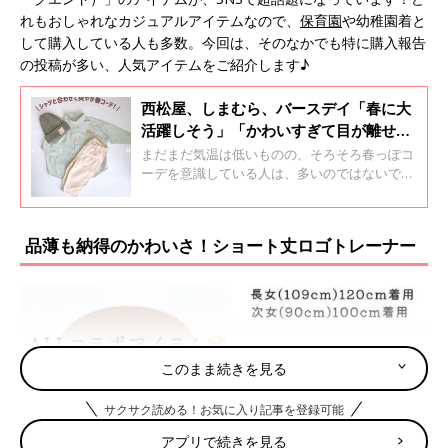
れもおしゃれなカジュアルアイテムなので、
保育園
や幼稚園着と
して購入している人も多数。今回は、そのなかでも特に購入報告
の投稿が多い、人気アイテムをご紹介します♪
西松屋、しまむら、バースデイ「春に大
活躍しそう」「かわいすぎて目が離せな
い！」春っぽカラーコーデ5選
まだまだ気温は低いものの、そろそろ春っぽコ
ーデを意識している人は、多いのではないでし
ょうか？春らしいコーデには、パステル系など
の春っぽカラーを取り入れるのがおすすめ。そ
こで元子ども服販売員ライターが、プチプラで
品薄も納得のかわいさ！ショート丈ロゴトレーナー
叶えられるおすすめの春っぽカラーコーデをご
紹介します。コーデを組むコツなどもお伝えす
るので、ぜひ参考にしてくださいね♪
このまま続きを見る
サクサク読める！お気に入り記事を登録可能
アプリで続きを見る