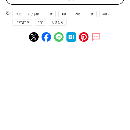
ベビー・子ども服
0歳
1歳
2歳
3歳
4歳～
Instagram
app
しまむら
出典：Instagramアカウント「rin_sisters.7」
こちらは、人気インスタグラマーの「きえ」さんとのコラボトレ
ーナー。rin_sisters.7さんは、ショート丈で切りっぱなしのとこ
ろや、モコモコのロゴがお気に入りなんだとか！こちらの投稿の