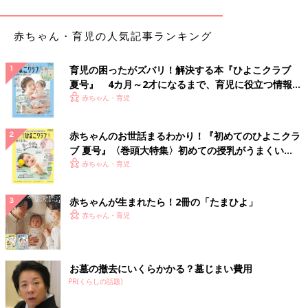
ようなパンツ合わせはもちろん、オーバーオールや、ボーダーT
シャツとのレイヤードコーデもおすすめなんだそうです♪ とても
赤ちゃん・育児の人気記事ランキング
人気なため、品薄になっているとのこと。
着まわししやすくて大人気♪ 刺しゅうワッペン長袖
育児の困ったがズバリ！解決する本『ひよこクラブ
夏号』 4カ月～2才になるまで、育児に役立つ情報が
Tシャツ
いっぱい！
赤ちゃん・育児
赤ちゃんのお世話まるわかり！『初めてのひよこクラ
ブ 夏号』〈巻頭大特集〉初めての授乳がうまくい
く！ おっぱい・ミルクの基本と夏のトラブル 解決テ
赤ちゃん・育児
ク
赤ちゃんが生まれたら！2冊の「たまひよ」
赤ちゃん・育児
お墓の撤去にいくらかかる？墓じまい費用
PR(くらしの話題)