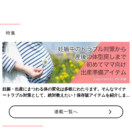
ットしたのが、こちらのアイテム。カーキとピンクの2色展開
で、迷いながらもカーキを購入したんだそう！大人っぽいデザイ
ンなので、リンクコーデもできそうですよね♪ 一緒に写ってい
る、春らしいピンクのキャップも、「Little WEEKEND（リトル
ウィークエンド）」のものだそうです。
特集
甘カジスタイル好きのキッズにも♪ 刺しゅうロンT
とデニムジャンパースカート
妊娠・出産にまつわる体の変化は多岐にわたります。そんなマイナ
ートラブル対策として、絶対教えたい！保存版アイテムを紹介しま
す。
連載一覧へ