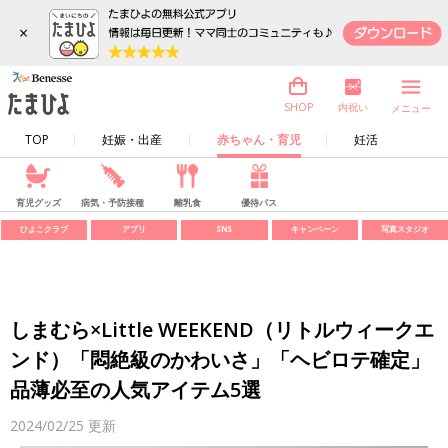
×
内祝い
SHOP
メニュー
TOP
妊娠・出産
赤ちゃん・育児
妊活
育児グッズ
病気・予防接種
離乳食
優待パス
ひよこクラブ
アプリ
SNS
キャンペーン
写真スタジオ
しまむら×Little WEEKEND（リトルウィークエ
ンド）「悶絶級のかわいさ」「ヘビロテ確定」
品薄必至の人気アイテム5選
2024/02/25
更新