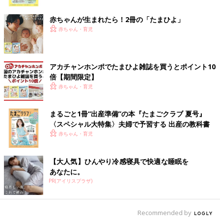
ク
赤ちゃんが生まれたら！2冊の「たまひよ」
赤ちゃん・育児
アカチャンホンポでたまひよ雑誌を買うとポイント10
倍【期間限定】
赤ちゃん・育児
まるごと1冊“出産準備”の本『たまごクラブ 夏号』
〈スペシャル大特集〉夫婦で予習する 出産の教科書
赤ちゃん・育児
【大人気】ひんやり冷感寝具で快適な睡眠を
あなたに。
PR(アイリスプラザ)
出典：Instagramアカウント「______shiro_1」
「初めてカーゴパンツを買った」という、______shiro_1さんがゲ
Recommended by