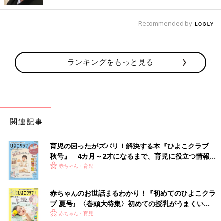
Recommended by
ランキングをもっと見る
出典：Instagramアカウント「iro__oto1321」
nanaさんがゲットしたアイテムは、こちらの長袖Tシャツ。胸も
とには刺しゅうワッペン、背中側にはロゴが入っており、前後ど
ちらから見てもかわいいデザインですよね♪ パンツやスカート、
サロペット合わせなど、幅広い着こなしが楽しめそう！
関連記事
春っぽコーデに最適！カーゴパンツとキャップ
育児の困ったがズバリ！解決する本『ひよこクラブ
秋号』 4カ月～2才になるまで、育児に役立つ情報が
いっぱい！
赤ちゃん・育児
赤ちゃんのお世話まるわかり！『初めてのひよこクラ
ブ 夏号』〈巻頭大特集〉初めての授乳がうまくい
く！ おっぱい・ミルクの基本と夏のトラブル 解決テ
赤ちゃん・育児