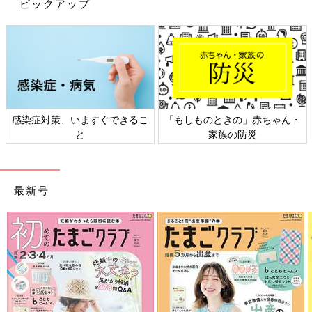
ピックアップ
感染症対策、いますぐできるこ
「もしものときの」赤ちゃん・
と
家族の防災
最新号
出典：Instagramアカウント「omami_2614」
こちらはomami_2614さんが購入した、ミニーマウスの半袖Tシ
ャツとスカート。Tシャツのリボン部分はサガラ刺しゅうで立体
的になっており、気に入っているんだそう♪ スカートはインナー
パンツが付いているので、活発なキッズでも安心して着られそう
ですね◎