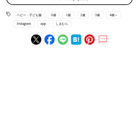
ベビー・子ども服
0歳
1歳
2歳
3歳
4歳～
Instagram
app
しまむら
出典：Instagramアカウント「michu__71」
こちらは、「LITTC（リトシー）」×ディズニーの、ミッキーマ
ウス柄半袖Tシャツ。michu__71さんは、プリントされたミッキ
ーマウスの顔がかわいくて、気に入っているんだそう♪ ミッキー
マウスのロゴは刺しゅう、蝶ネクタイは、ふんわりとした手ざわ
りが特徴的なサガラ刺しゅうになっているとのこと！