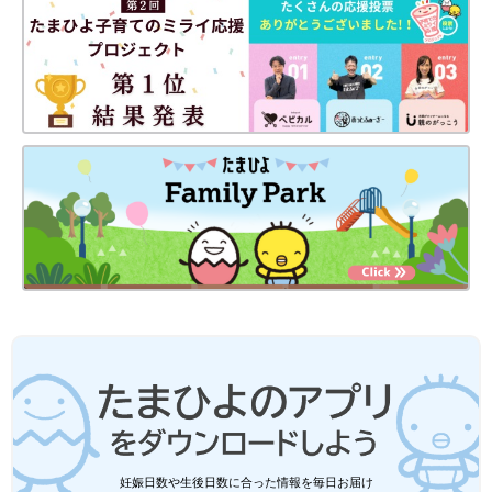
出典：Instagramアカウント「n_stagram.45」
n_stagram.45さんがしまむらでゲットしたのは、「LITTC（リト
シー）」×ディズニーの、ポップコーン柄パジャマ。ミッキーマ
ウス×ポップコーン×赤ストライプの組み合わせがポップでかわい
いですよね！こちらは綿100％素材でやわらかく、気持ちのいい
生地感だそう♪ パジャマとして販売されていますが、とてもオシ
ャレなので、デイリー使いもできそうですね◎
しまむら×Little WEEKEND（リトルウィ
ークエンド）「悶絶級のかわいさ」「ヘ
ビロテ確定」品薄必至の人気アイテム5
しまむらのオリジナルブランド「Little
選
WEEKEND（リトルウィークエンド）」のアイ
テムが、SNSで超話題になっています！どれも
おしゃれなカジュアルアイテムなので、保育園
や幼稚園着として購入している人も多数。今回
どのコラボアイテムも、デザイン性や着心地にこだわった、素敵
は、そのなかでも特に購入報告の投稿が多い、
妊娠日数や生後日数に合った情報を毎日お届け
な商品ばかりでしたよね。SNSではたくさんの購入報告が投稿さ