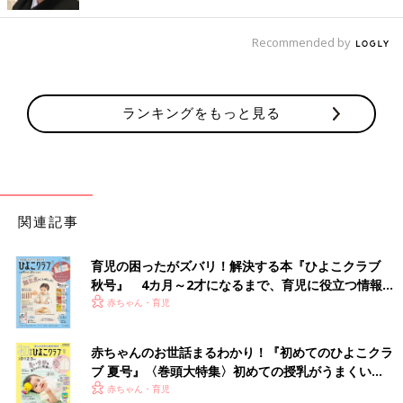
Recommended by
ランキングをもっと見る
出典：Instagramアカウント「zuuu.uuuna」
こちらはzuuu.uuunaさんが購入した、ミニーマウスのロンパー
ス。そでのフリルや、スカート部分がとてもかわいいですよね！
立体的なヘアバンドも付いているので、ミニーマウスが大好きな
お子さんも大喜びしそう♪ さらにこちらは綿100％素材なので、
関連記事
ベビーでも安心して着られますね◎
育児の困ったがズバリ！解決する本『ひよこクラブ
着心地もかわいさも最高！長袖パジャマとミニーマ
秋号』 4カ月～2才になるまで、育児に役立つ情報が
ウスロンパース
いっぱい！
赤ちゃん・育児
赤ちゃんのお世話まるわかり！『初めてのひよこクラ
ブ 夏号』〈巻頭大特集〉初めての授乳がうまくい
く！ おっぱい・ミルクの基本と夏のトラブル 解決テ
赤ちゃん・育児