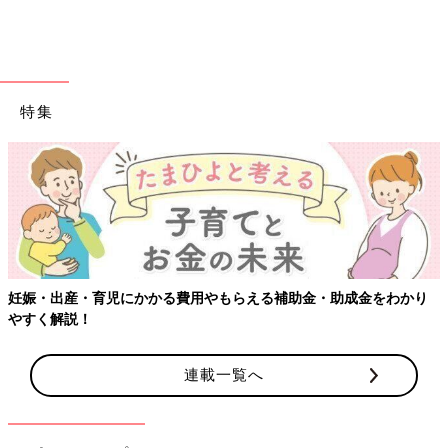
出典：Instagramアカウント「7rito_rito6」
7rito_rito6さんがゲットしたのは、長袖パジャマとロンパース。
兄妹でリンクコーデがしたくて、この2つを購入したんだそう。
長袖パジャマはとても肌ざわりがよく、着心地にこだわりがある
お子さんも、お気に入りなんだとか！ロンパースはフード部分に
特集
ミニーマウスの耳とリボンが付いており、 フードをかぶっても
かぶらなくても、どちらでもかわいいデザインになっているそう
です♪
あこがれのミニーマウスになれる!? 半袖Tシャツと
パンツ付きスカート
妊娠・出産・育児にかかる費用やもらえる補助金・助成金をわかり
やすく解説！
連載一覧へ