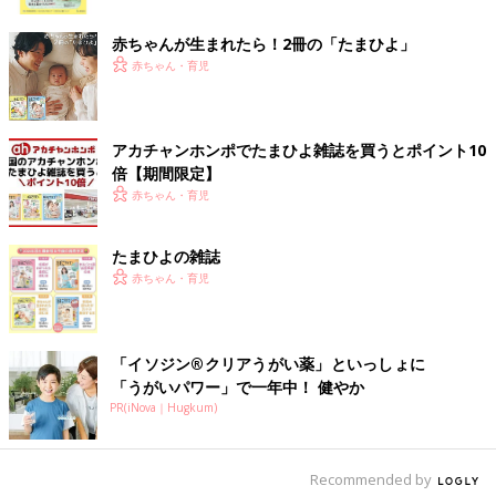
ク
赤ちゃんが生まれたら！2冊の「たまひよ」
赤ちゃん・育児
アカチャンホンポでたまひよ雑誌を買うとポイント10
倍【期間限定】
赤ちゃん・育児
たまひよの雑誌
赤ちゃん・育児
「イソジン®クリアうがい薬」といっしょに
「うがいパワー」で一年中！ 健やか
PR(iNova｜Hugkum)
Recommended by