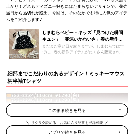
上がり！どれもディズニー好きにはたまらないデザインで、発売
当日から品切れが続出。今回は、そのなかでも特に人気のアイテ
ムをご紹介します♪
しまむらベビー・キッズ「見つけた瞬間
キュン」「罪深いかわいさ」春の新作ア
イテム5選
まだまだ寒い日が続きますが、しまむらではす
でに、春の新作アイテムがたくさん販売されて
います。花柄や春っぽカラーのもの、薄手のア
イテムなど、これからの時期に活躍するものば
かり♪ ぜひチェックしてくださいね。
細部までこだわりのあるデザイン！ミッキーマウス
柄半袖Tシャツ
このまま続きを見る
サクサク読める！お気に入り記事を登録可能
アプリで続きを見る