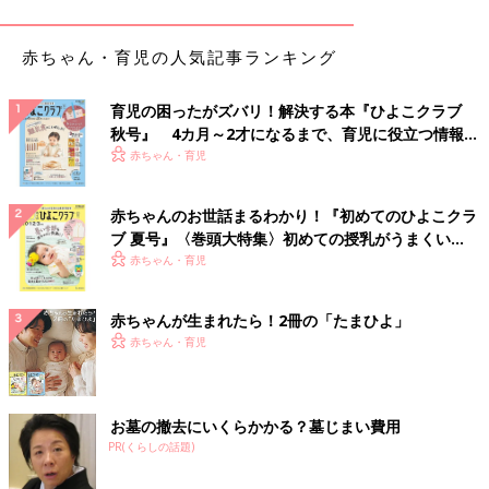
綿100％でベビーも嬉しい♪ ヘアバンド付きミニー
マウスロンパース
赤ちゃん・育児の人気記事ランキング
育児の困ったがズバリ！解決する本『ひよこクラブ
秋号』 4カ月～2才になるまで、育児に役立つ情報が
いっぱい！
赤ちゃん・育児
赤ちゃんのお世話まるわかり！『初めてのひよこクラ
ブ 夏号』〈巻頭大特集〉初めての授乳がうまくい
く！ おっぱい・ミルクの基本と夏のトラブル 解決テ
赤ちゃん・育児
ク
赤ちゃんが生まれたら！2冊の「たまひよ」
赤ちゃん・育児
お墓の撤去にいくらかかる？墓じまい費用
PR(くらしの話題)