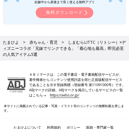
人気アイテムをご紹介します♪
妊娠中から産後まで長く使える無料アプリ
れていますが、「発売当日に行ったけど買えなかった」という声
無料ダウンロード
も多数ありました。「LITTC（リトシー」×ディズニーコラボの
アイテムは毎回大人気なので、気になるかたは早めにチェックし
てくださいね♪
(文：今井あやか)
●記事内容でご紹介している投稿、リンク先は、削除される場合
たまひよ
赤ちゃん・育児
しまむらLITTC（リトシー）×デ
があります。あらかじめご了承ください。
ィズニーコラボ「兄妹でリンクできる」「着心地も最高」即完必至
●記事の内容は2024年2月の情報で、現在と異なる場合がありま
の人気アイテム5選
す。
西松屋、しまむら、バースデイ「春に大
ＡＢＪマークは、この電子書店・電子書籍配信サービスが、
活躍しそう」「かわいすぎて目が離せな
著作権者からコンテンツ使用許諾を得た正規版配信サービス
い！」春っぽカラーコーデ5選
であることを示す登録商標（登録番号 第11091000号）です。
まだまだ気温は低いものの、そろそろ春っぽコ
ABJマークの詳細、ABJマークを掲示しているサービスの一覧
ーデを意識している人は、多いのではないでし
はこちら→
https://aebs.or.jp/
ょうか？春らしいコーデには、パステル系など
の春っぽカラーを取り入れるのがおすすめ。そ
本サイトに掲載されている記事・写真・イラスト等のコンテンツの無断転載を禁じま
こで元子ども服販売員ライターが、プチプラで
す。
叶えられるおすすめの春っぽカラーコーデをご
しまむら、ユニクロ、GU…「プチプラで
紹介します。コーデを組むコツなどもお伝えす
もしっかり見え」「普段使いもOK」入
るので、ぜひ参考にしてくださいね♪
園・入学式にも使える★高見えアイテム
入園・卒園・入学式のシーズンがもう間近に！
たまひよについて
利用規約
ポリシー
医師・専門家一覧