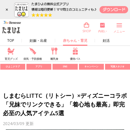
×
内祝い
SHOP
メニュー
TOP
妊娠・出産
赤ちゃん・育児
妊活
育児グッズ
病気・予防接種
離乳食
優待パス
ひよこクラブ
アプリ
SNS
キャンペーン
写真スタジオ
しまむらLITTC（リトシー）×ディズニーコラボ
「兄妹でリンクできる」「着心地も最高」即完
必至の人気アイテム5選
2024/03/09
更新