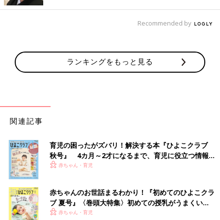
出典：Instagramアカウント「may216」
紗月010さんは、値下げされたタイミングで初めてオンライン注
Recommended by
文をしてみたんだそう！サマナルパンツはかなり愛用しているよ
うで、たくさんゲット♪ 新作のマリンボタンがついているデザイ
ンや、ギンガム、無地タイプなど、これだけあれば着回しにもバ
ランキングをもっと見る
ッチリですよね。
上下そろえてとってもお似合い！「101匹わんちゃ
ん」とのコラボサマナルパンツ
関連記事
育児の困ったがズバリ！解決する本『ひよこクラブ
秋号』 4カ月～2才になるまで、育児に役立つ情報が
いっぱい！
赤ちゃん・育児
赤ちゃんのお世話まるわかり！『初めてのひよこクラ
ブ 夏号』〈巻頭大特集〉初めての授乳がうまくい
く！ おっぱい・ミルクの基本と夏のトラブル 解決テ
赤ちゃん・育児