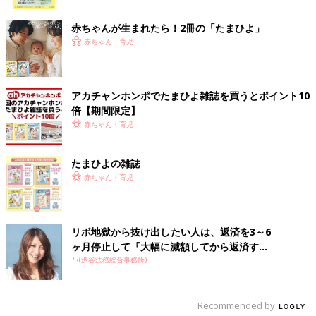
ク
赤ちゃんが生まれたら！2冊の「たまひよ」
赤ちゃん・育児
アカチャンホンポでたまひよ雑誌を買うとポイント10
倍【期間限定】
赤ちゃん・育児
出典：Instagramアカウント「___h.mama」
たまひよの雑誌
___h.mamaさんは「101匹わんちゃん」とのコラボサマナルパン
赤ちゃん・育児
ツを購入。ニコッとはにかんでいる表情がとってもキュートです
よね。言葉の理解がすすんできて、いっしょに過ごしていて楽し
いんだとか♪ トップスもそろえて、お似合いですっ！着るのが楽
リボ地獄から抜け出したい人は、返済を3～6
しくなるアイテムですね。
ヶ月停止して『大幅に減額してから返済す...
PR(渋谷法務総合事務所)
なんと190円でゲット！これからの時期に役立つ7分
丈のサマナルパンツ
Recommended by