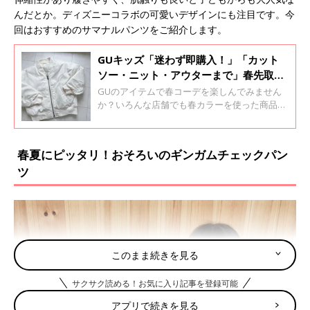
んだとか。ディズニーコラボの可愛いデザインにも注目です。今
回はおすすめのサマナルパンツをご紹介します。
GUキッズ「迷わず即購入！」「カット
ソー・ニット・アウターまで」春先取り
アイテム4選
GUのアイテムで春コーデを楽しんでみません
か？いろんな店舗でも春カラーを使った商品が
展開されており、お洋服を選ぶのがワクワクし
ますよね。今回はGUの季節先取りアイテムを
ご紹介！春にピッタリな可愛らしいアイテムば
春夏にピッタリ！おそろいのギンガムチェックパン
かりなので、ぜひご覧ください♪
ツ
このまま続きを見る
サクサク読める！お気に入り記事を登録可能
アプリで続きを見る