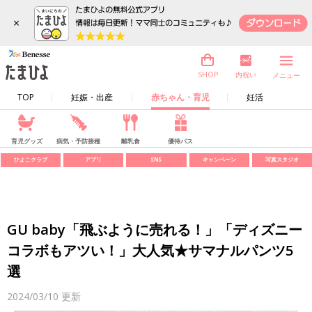
×
内祝い
SHOP
メニュー
TOP
妊娠・出産
赤ちゃん・育児
妊活
育児グッズ
病気・予防接種
離乳食
優待パス
ひよこクラブ
アプリ
SNS
キャンペーン
写真スタジオ
GU baby「飛ぶように売れる！」「ディズニー
コラボもアツい！」大人気★サマナルパンツ5
選
2024/03/10
更新