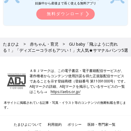
をご紹介します。
「おすすめの新作＆定番商品も」春まで
妊娠中から産後まで長く使える無料アプリ
使えるアイテム5選
まだまだ冷えますが、冬服はちょっとマンネ
無料ダウンロード
リ...というかたも多いのではないでしょうか？
少しでも春らしい雰囲気を取り入れて、なおか
つ暖かく過ごしたいというかたに！今回は元ア
パレル店員ライターが、目を引くおしゃれなデ
GUの記事一覧
ザインなのはもちろん、春まで使える新作商品
と定番商品を合わせてご紹介します。
たまひよ
赤ちゃん・育児
GU baby「飛ぶように売れ
る！」「ディズニーコラボもアツい！」大人気★サマナルパンツ5選
ＡＢＪマークは、この電子書店・電子書籍配信サービスが、
著作権者からコンテンツ使用許諾を得た正規版配信サービス
であることを示す登録商標（登録番号 第11091000号）です。
ABJマークの詳細、ABJマークを掲示しているサービスの一覧
はこちら→
https://aebs.or.jp/
本サイトに掲載されている記事・写真・イラスト等のコンテンツの無断転載を禁じま
す。
たまひよについて
利用規約
ポリシー
医師・専門家一覧