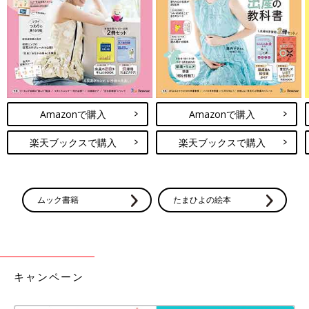
Amazonで購入
Amazonで購入
出典：Instagramアカウント「ryumama_gram」
ryumama_gramさんは、ギンガムチェックのパンツを購入。
ト
楽天ブックスで購入
楽天ブックスで購入
イトレ
を最近始めたようで、洗い替え用に追加購入したんだと
か。サマナルパンツはゆとりがあり、お子さん自身も着替えやす
く、お気に入りなんだそう。グレーのチェック柄が春っぽくて可
ムック書籍
たまひよの絵本
愛いですよね♪
GU「春の新作小物が可愛すぎた！」
「カラバリも豊富！」季節先取りアイテ
ム5選
GUの春小物に注目が集まっています！まさに
キャンペーン
春の装いにピッタリなホワイトやシルバーカラ
ーのバッグ・シューズや、シアー感がなんとも
かわいいシアーブーツなどなど、身に着けてみ