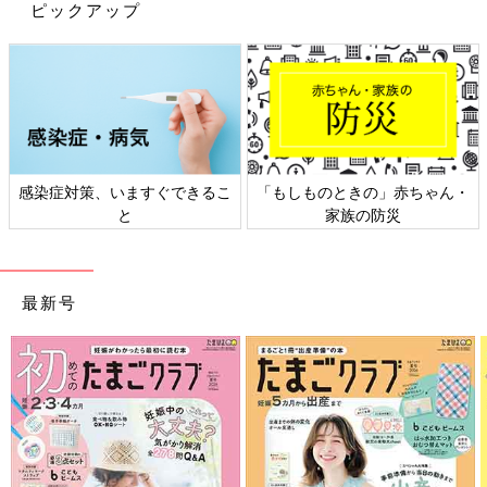
さくさくさんは、7分丈のサマナルパンツを購入。個人的に紫が
ピックアップ
好きで、濃い色のパンツをゲットしたんだそう♪ なんと、190円
とかなりお買い得だったんだとか。7分丈なら、これから暖かく
なる時期にも役立ちますよね。値下げのサマナルパンツは要チェ
ックですっ！
着替えやすいのでトイトレにも◎。春っぽいグレー
のギンガムチェックパンツ
感染症対策、いますぐできるこ
「もしものときの」赤ちゃん・
と
家族の防災
最新号