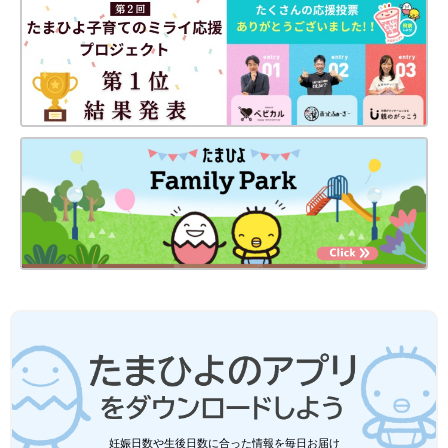
たい！と思うものばかり♪ 今回はそんなGUの
人気がずっと続いているサマナルパンツ。キャラクターとのコラ
おすすめ春小物をご紹介します。
ボや可愛らしい柄物など、欲しくなるものが多くて困っちゃいま
すよね♪ 人気の商品は売り切れることもあるので、早めにゲット
するのがおすすめですよ。特に80サイズが人気なので要チェッ
ク！ぜひ店舗またはオンラインショップで見てみてくださいね。
(文・水川ちさ)
●記事内容でご紹介している投稿、リンク先は、削除される場合
があります。あらかじめご了承ください。
●記事の内容は2024年2月の情報で、現在と異なる場合がありま
す。
●記事内の価格はすべて税込み、2024年2月時点のものです。
GUキッズ「コートが1,490円で買え
る！」「軽量だから持ち運びも◎」話題
のアウター4選
GUで販売されているアウターは、いろんなタ
イプがあっておすすめなんです。軽量で持ち運
びに便利なタイプや、しっかり身体を温めてく
れる厚手タイプのものなど、種類も豊富！その
日の気温やシーンに合わせてそろえておくのも
良いですよね。今回は、GUで話題のアウター
GU「目を引くおしゃれなデザイン！」
妊娠日数や生後日数に合った情報を毎日お届け