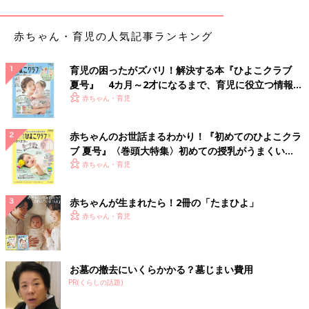
買い！
赤ちゃん・育児の人気記事ランキング
育児の困ったがズバリ！解決する本『ひよこクラブ
夏号』 4カ月～2才になるまで、育児に役立つ情報が
いっぱい！
赤ちゃん・育児
赤ちゃんのお世話まるわかり！『初めてのひよこクラ
ブ 夏号』〈巻頭大特集〉初めての授乳がうまくい
く！ おっぱい・ミルクの基本と夏のトラブル 解決テ
赤ちゃん・育児
ク
赤ちゃんが生まれたら！2冊の「たまひよ」
赤ちゃん・育児
お墓の撤去にいくらかかる？墓じまい費用
PR(くらしの話題)