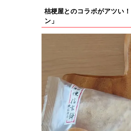
桔梗屋とのコラボがアツい！
ン」