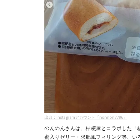
出典：Instagramアカウント「nonnon7796」
のんのんさんは、桔梗屋とコラボした「
蜜入りゼリー・求肥風フィリング等、い