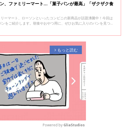
ソン、ファミリーマート…「菓子パンが最高」「ザクザク食
ァミリーマート、ローソンといったコンビニの新商品が話題沸騰中！今回は
パンをご紹介します。朝食やおやつ用に、ぜひお気に入りのパンを見つけ
もっと読む
arrow_forward_ios
Powered by 
GliaStudios