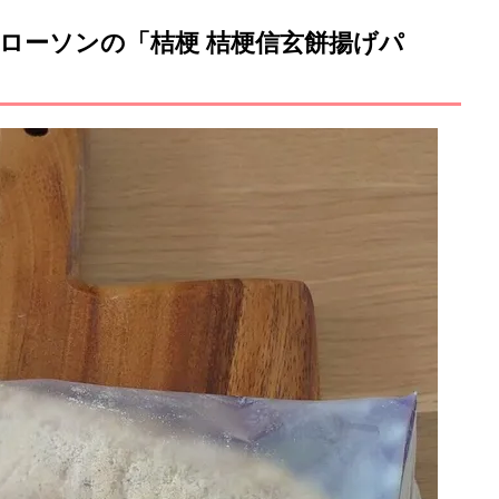
ローソンの「桔梗 桔梗信玄餅揚げパ
M
u
t
e