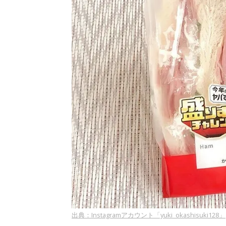
出典：Instagramアカウント「yuki_okashisuki128」