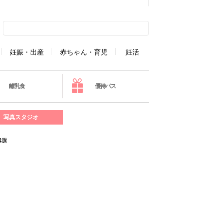
妊娠・出産
赤ちゃん・育児
妊活
離乳食
優待パス
写真スタジオ
4選