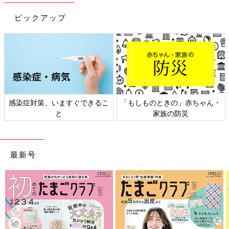
『3COINS』の新作が登場！レッスンバッグなどの
ピックアップ
入園グッズ
感染症対策、いますぐできるこ
「もしものときの」赤ちゃん・
と
家族の防災
最新号
『
3COINS
』では、2月から新作の入園入学グッズが出ていま
す。左から巾着2枚セット（税込330円）とレッスンバッグ（税