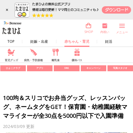
×
内祝い
SHOP
メニュー
TOP
妊娠・出産
赤ちゃん・育児
妊活
育児グッズ
病気・予防接種
離乳食
優待パス
ひよこクラブ
アプリ
SNS
キャンペーン
写真スタジオ
100均＆スリコでお弁当グッズ、レッスンバッ
グ、ネームタグをGET！保育園・幼稚園経験マ
マライターが全30点を5000円以下で入園準備
2024/03/09
更新