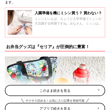
ます。
入園準備を機にミシン買う？ 買わない？
ミシンといえば、ちょうど入学準備でミシンが
大活躍する時期ですね。みなさん、ミシンは持
っていますか？ 手芸好き、洋裁好きではない
限り、意外と持っている人は少なく、入園準備
を機に購入を検討するママが多いようです。 で
も、いくらくらいのどんなミシンを購入すれば
お弁当グッズは『セリア』が圧倒的に豊富！
いいか迷ってしまいますよね。 口コミサイト
『ウィメンズパーク』で実際にミシンを購入し
たママの意見を聞いてみました。
このまま続きを見る
サクサク読める！お気に入り記事を登録可能
アプリで続きを見る