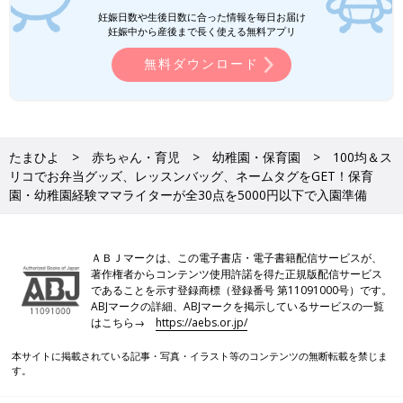
シューズバッグや水筒カバーも普通に買うと結構高いんですよ
妊娠日数や生後日数に合った情報を毎日お届け
ね。こちらはシンプルなブルー系のシューズバッグ（税込330
妊娠中から産後まで長く使える無料アプリ
円）と水筒カバー（税込330円）。2つで660円とお安いところも
嬉しいですが、しっかりとした素材で長く使えそう。もちろんそ
無料ダウンロード
れぞれネームタグも付いています。
ショルダー付き水筒カバー
たまひよ
赤ちゃん・育児
幼稚園・保育園
100均＆ス
リコでお弁当グッズ、レッスンバッグ、ネームタグをGET！保育
園・幼稚園経験ママライターが全30点を5000円以下で入園準備
ＡＢＪマークは、この電子書店・電子書籍配信サービスが、
著作権者からコンテンツ使用許諾を得た正規版配信サービス
であることを示す登録商標（登録番号 第11091000号）です。
ABJマークの詳細、ABJマークを掲示しているサービスの一覧
はこちら→
https://aebs.or.jp/
本サイトに掲載されている記事・写真・イラスト等のコンテンツの無断転載を禁じま
す。