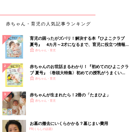
赤ちゃん・育児の人気記事ランキング
育児の困ったがズバリ！解決する本『ひよこクラブ
夏号』 4カ月～2才になるまで、育児に役立つ情報が
いっぱい！
赤ちゃん・育児
赤ちゃんのお世話まるわかり！『初めてのひよこクラ
これだけ安いと「さすがに電子レンジは使えないだろうな」と思
ブ 夏号』〈巻頭大特集〉初めての授乳がうまくい
っていましたが、お弁当箱とフルーツボックスはフタを外せば電
く！ おっぱい・ミルクの基本と夏のトラブル 解決テ
赤ちゃん・育児
子レンジもOKでした。ただ食洗機は使えないので、食洗機を常
ク
用しているご家庭には向かないかもしれません。
赤ちゃんが生まれたら！2冊の「たまひよ」
ワンちゃん柄もキュート！
赤ちゃん・育児
お墓の撤去にいくらかかる？墓じまい費用
PR(くらしの話題)