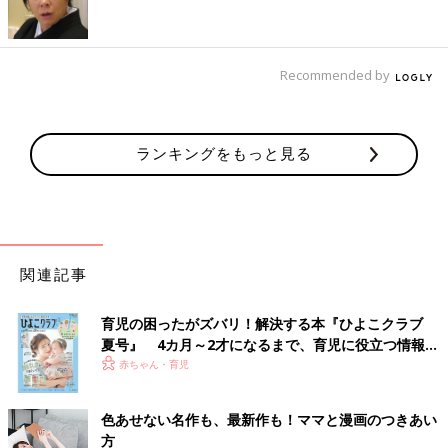
Recommended by
ランキングをもっと見る
有名キャラクターの持ち物は禁止という保育園や
幼稚園
もありま
関連記事
すよね。わが子が現在通っている保育園も、キャラクター禁止な
ので入園グッズを探すのにひと苦労……。『セリア』でかわいい
ワンちゃん柄のお弁当箱、フルーツボックス、巾着（各 税込110
育児の困ったがズバリ！解決する本『ひよこクラブ
円）を見つけました。キャラクター禁止の園でもこれならひとま
夏号』 4カ月～2才になるまで、育児に役立つ情報が
ずセーフです（汗）。
いっぱい！
赤ちゃん・育児
カトラリーやコップも
色あせない名作も、最新作も！ママと漫画のつきあい
方