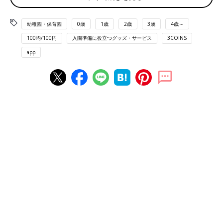
幼稚園・保育園
0歳
1歳
2歳
3歳
4歳～
100均/100円
入園準備に役立つグッズ・サービス
3COINS
app
お弁当グッズは『セリア』が圧倒的に豊富でした。なかでもディ
ズニーキャラクターのお弁当グッズは可愛いうえに、キャラクタ
ーの種類も選べます。お弁当箱、フルーツボックス、フォーク、
スプーン、カトラリーケース、コップ、水筒、巾着、保冷バッグ
（各 税込110円）をひと通り揃えて全部で税込990円！
1000円以下でキャラクターのお弁当グッズがこれだけ揃うのは
セリアだけではないでしょうか。見た目もかわいいので子どもも
「やった〜！」とテンションが上がっていました♪
フタを外せばレンジOK