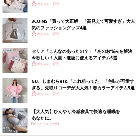
赤ちゃん・育児
3COINS「買って大正解」「高見えで可愛すぎ」大人
気のファッショングッズ4選
赤ちゃん・育児
セリア「こんなのあったの？」「あのお悩みを解決」
今欲しい！入園・進級に使えるアイテム5選
赤ちゃん・育児
GU、しまむらetc.「これ狙ってた」「色味が可愛す
ぎる」先取りコーデが大人気！春カラーアイテム5選
赤ちゃん・育児
他にもピンク色のかわいい柄のスプーン、フォーク、カトラリー
ケース、コップ（各 税込110円）がありました！ブルー系の恐竜
【大人気】ひんやり冷感寝具で快適な睡眠を
柄バージョンもありました。キャラクター物に頼らなくてもセリ
あなたに。
アならひと通り揃いそうです。
PR(アイリスプラザ)
『ダイソー』のお箸入りのカトラリーセットもお得