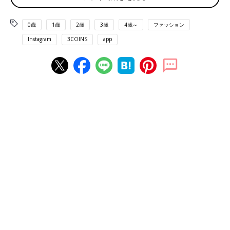
0歳
1歳
2歳
3歳
4歳～
ファッション
Instagram
3COINS
app
出典：Instagramアカウント「__mai___ie」
こちらは__mai___ieさんが
3COINS
で見つけたラメソックス。キ
ラキラ具合が好みでつい買ってしまったんだとか。派手すぎない
デザインで、どんなコーデにも合わせやすそうですね♪ こちらは
各330円とのこと。