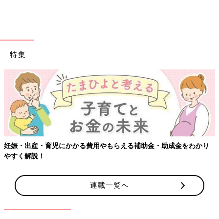
特集
かり
【ワクチン接種できるものも】妊婦の感染症対策、知っておい
連載一覧へ
出典：Instagramアカウント「akokoko213」
こちらはakokoko213さんが550円で購入した3COINSのキャッ