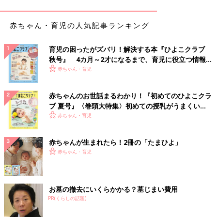
ピクニックにも大活躍！550円でゲットした「2way
ショルダーバッグ」
赤ちゃん・育児の人気記事ランキング
育児の困ったがズバリ！解決する本『ひよこクラブ
秋号』 4カ月～2才になるまで、育児に役立つ情報が
いっぱい！
赤ちゃん・育児
赤ちゃんのお世話まるわかり！『初めてのひよこクラ
ブ 夏号』〈巻頭大特集〉初めての授乳がうまくい
く！ おっぱい・ミルクの基本と夏のトラブル 解決テ
赤ちゃん・育児
ク
赤ちゃんが生まれたら！2冊の「たまひよ」
赤ちゃん・育児
お墓の撤去にいくらかかる？墓じまい費用
PR(くらしの話題)