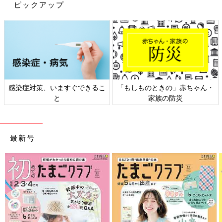
ピックアップ
プ。ツバの長さやカーブの具合が絶妙にちょうどよく最高すぎる
のだそう。丸顔の人やキャップ難民の人にもおすすめなんだと
か。とっても気に入っているようで、色違いのものも買う予定と
のこと♪
花粉対策「しっかりガード」「3COINS
の新商品も使える！」あると便利なグッ
ズ＆役立つアイデア4選
花粉でお鼻や目がムズムズしている方へおすす
ちゃん・
日本外来小児科学会リーフレッ
六星占術 細木かおりさん
めの「グッズ」と「アイデア」のご紹介です！
ト検討会
相談
インスタにてバズっているグッズ、あると助か
る便利アイテム、このアイデアはマネしたい！
というような投稿を4つまとめてみました。花
今回は3COINSのファッショングッズをご紹介しました。高見え
粉対策のご参考に♪
最新号
していておしゃれなものばかりでしたよね！3COINSではほかに
もトレンドをおさえたアイテムが多数展開されているので、お店
やオンラインショップでぜひチェックしてみてくださいね。
(文：mayu)
●記事内の価格はすべて税込み、2024年3月時点のものです。
●記事内容でご紹介している投稿、リンク先は、削除される場合
があります。あらかじめご了承ください。
●記事の内容は2024年3月の情報で、現在と異なる場合がありま