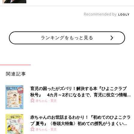
Recommended by
出典：Instagramアカウント「_____miiooo」
miiさんが3COINSで見つけたのは「2wayショルダーバッグ」。
ホワイトの大きめバッグが欲しくて迷わずゲットしたんだとか。
ランキングをもっと見る
ピクニックのときなどにいっぱい使いたいとのこと♪ こちらは値
下げされていて550円だったようです。
この可愛さで880円！バケットショルダーバッグ
関連記事
育児の困ったがズバリ！解決する本『ひよこクラブ
秋号』 4カ月～2才になるまで、育児に役立つ情報が
いっぱい！
赤ちゃん・育児
赤ちゃんのお世話まるわかり！『初めてのひよこクラ
ブ 夏号』〈巻頭大特集〉初めての授乳がうまくい
く！ おっぱい・ミルクの基本と夏のトラブル 解決テ
赤ちゃん・育児