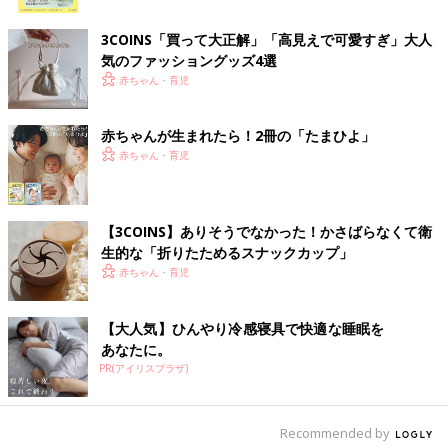
ク
3COINS「買って大正解」「高見えで可愛すぎ」大人
気のファッショングッズ4選
赤ちゃん・育児
赤ちゃんが生まれたら！2冊の「たまひよ」
赤ちゃん・育児
出典：Instagramアカウント「sis_y1010」
【3COINS】ありそうでなかった！かさばらなくて衛
こちらはsis_y1010さんが3COINSで購入した「バケットショルダ
生的な「折りたためるスナックカップ」
ーバッグ」。マチが大きくて使いやすく、ちょっとしたお出かけ
赤ちゃん・育児
にちょうどいいサイズ感なんだとか。「こんな可愛いのに税込
￥880」とコスパの良さにも大満足のようです♪ 色違いで黒や白
【大人気】ひんやり冷感寝具で快適な睡眠を
っぽいものもあったとのこと。
あなたに。
PR(アイリスプラザ)
イロチで欲しい！ツバのデザインが最高すぎるキャ
ップ
Recommended by