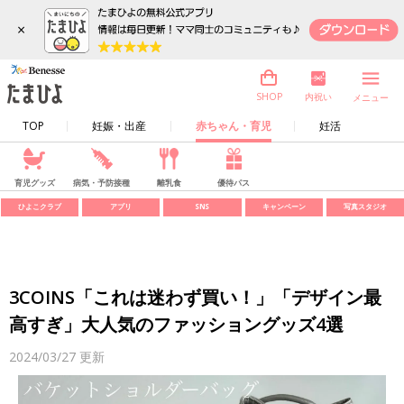
×
内祝い
SHOP
メニュー
TOP
妊娠・出産
赤ちゃん・育児
妊活
育児グッズ
病気・予防接種
離乳食
優待パス
ひよこクラブ
アプリ
SNS
キャンペーン
写真スタジオ
3COINS「これは迷わず買い！」「デザイン最
高すぎ」大人気のファッショングッズ4選
2024/03/27
更新