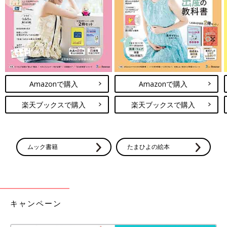
す。
3COINS「こんなの欲しかった」「コス
パ最強の神アイテム発見！」話題の育児
グッズ4選
おしゃれなものが手頃な値段でゲットできると
あってママ達からも大人気の3COINS。今回は
そんな3COINSのアイテムの中から、SNSで話
題の育児グッズをご紹介します。優秀アイテム
Amazonで購入
Amazonで購入
ばかりなので、ぜひチェックしてみてください
ね！
ニトリ・3COINS・etc…「おもちゃもポ
楽天ブックスで購入
楽天ブックスで購入
イポイ入れるだけでOK」「置くだけで
可愛い」おすすめ収納ボックス＆かご4
子どものおもちゃや、ごちゃつくものを片づけ
選
るのってなかなか大変ですよね。すぐに散乱し
てしまったり、種類ごとに分けるのが面倒にな
ムック書籍
たまひよの絵本
ったりと、すっきりさせるのが難しいこと
も...。今回はおすすめの収納ボックス＆かごを
3COINSの記事一覧
ご紹介！ポイポイ入れるだけでOKで、置くだ
けでも可愛いアイテムをぜひご覧ください♪
キャンペーン