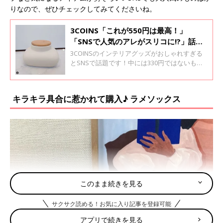
りなので、ぜひチェックしてみてくださいね。
3COINS「これが550円は最高！」
「SNSで人気のアレがスリコに!?」話題
のインテリアグッズ5選
3COINSのインテリアグッズがおしゃれすぎる
とSNSで話題です！中には330円ではないもの
もありますが、それでもトレンドアイテムが手
頃な価格でゲットできるとコスパに満足してい
る人が多いようです♪ 大人気のものばかりなの
キラキラ具合に惹かれて購入♪ ラメソックス
で、ぜひチェックしてみてくださいね。
このまま続きを見る
サクサク読める！お気に入り記事を登録可能
アプリで続きを見る