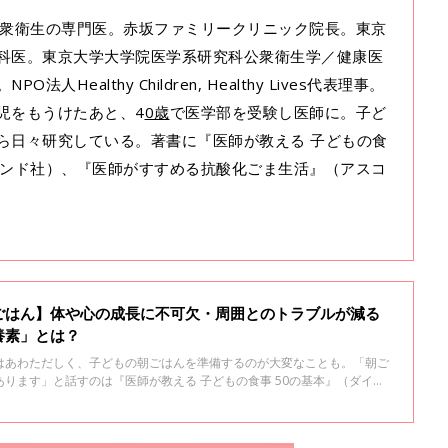
・公衆衛生の専門医。赤坂ファミリークリニック院長。東京
科医。東京大学大学院医学系研究科公衆衛生学／健康医
人Healthy Children, Healthy Lives代表理事。
児をもうけたあと、4
0歳
で医学部を受験し医師に。子ど
ら日々研究している。著書に『医師が教える 子どもの食
モンド社）、『医師がすすめる抗酸化ごま生活』（アスコ
ごはん】体や心の成長に不可欠・周囲とのトラブルが減る
養素」とは？
はあわただしく、子どもの朝ごはんを準備するのが大変なことも。「朝ご
ります」と話すのは『医師が教える 子どもの食事 50の基本』（ダイヤ
の伊藤明子先生。3～6歳ごろの子どもに食べさせるといい朝ごはんメニュ