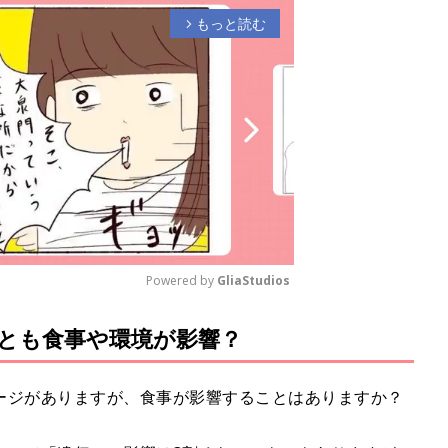
もっと読む
arrow_forward_ios
Powered by 
GliaStudios
とも食事や環境が影響？
M
u
t
ージがありますが、食事が影響することはありますか？
e