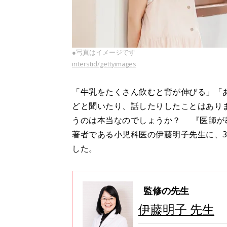
●写真はイメージです
interstid/gettyimages
「牛乳をたくさん飲むと背が伸びる」「
どと聞いたり、話したりしたことはあり
うのは本当なのでしょうか？ 『医師が教
著者である小児科医の伊藤明子先生に、
した。
監修の先生
伊藤明子 先生