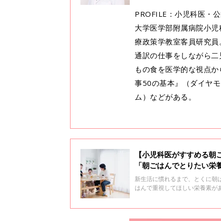
PROFILE：小児科医
大学医学部附属病院小児
療政策学教室客員研究員。NPO法
通訳の仕事をしながら二
もの食を医学的な視点か
事50の基本』（ダイヤ
ム）などがある。
【小児科医がすすめる朝
「朝ごはんでとりたい栄
新生活に慣れるまで、とくに朝
はんで重視してほしい栄養素があ
モンド社）を執筆した小児科医
ーについて、話を聞きました。