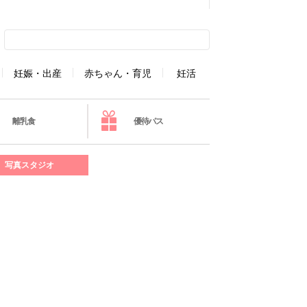
妊娠・出産
赤ちゃん・育児
妊活
離乳食
優待パス
写真スタジオ