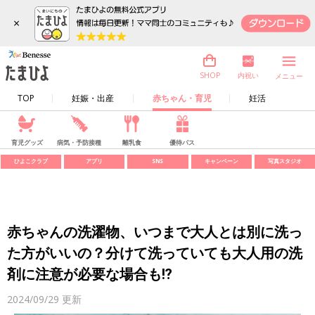
×
内祝い
SHOP
メニュー
TOP
妊娠・出産
赤ちゃん・育児
妊活
育児グッズ
病気・予防接種
離乳食
優待パス
ひよこクラブ
アプリ
SNS
キャンペーン
写真スタジオ
赤ちゃんの洗濯物、いつまで大人とは別に洗っ
た方がいいの？分けて洗っていても大人用の洗
剤に注意が必要な場合も⁉
2024/09/29
更新