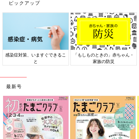
ピックアップ
感染症対策、いますぐできるこ
「もしものときの」赤ちゃん・
と
家族の防災
PROFILE）
ナチュラルクリーニング講師。北里大学 衛生学部化学科卒業後
化学薬品会社で合成洗剤の製造を担当。2006年より、各地でチ
最新号
ュラルクリーニング講師になり、テレビや雑誌などで活躍。ナチ
ュラルクリーニングとは、環境＆手肌に優しい、安心安全、手抜
きができて楽チン＆楽しきちんと洗えたキレイな服を着ること。
著書に『やることの「見える化」で掃除をラクにする方法』『ナ
チュラルおせんたく大全』『ナチュラルおそうじ大全』（主婦の
友社）などがある。