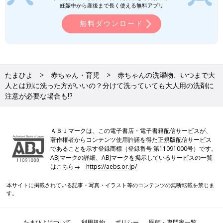
妊娠中から産後まで長く使える無料アプリ
無料ダウンロード
たまひよ
赤ちゃん・育児
赤ちゃんの洗濯物、いつまで大
人とは別に洗った方がいいの？分けて洗っていても大人用の洗剤に
注意が必要な場合も⁉
ＡＢＪマークは、この電子書店・電子書籍配信サービスが、
著作権者からコンテンツ使用許諾を得た正規版配信サービス
であることを示す登録商標（登録番号 第11091000号）です。
ABJマークの詳細、ABJマークを掲示しているサービスの一覧
はこちら→
https://aebs.or.jp/
本サイトに掲載されている記事・写真・イラスト等のコンテンツの無断転載を禁じま
す。
たまひよについて
利用規約
ポリシー
医師・専門家一覧