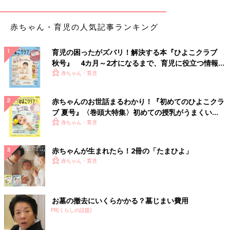
軟剤はあまり使わない方がいいと書いていたため分けています。
赤ちゃん用の洗濯日と大人用の洗濯日を交互に設けて、毎日洗濯
赤ちゃん・育児の人気記事ランキング
し、洗濯かごもそれぞれ専用のものを置いています」（おもち）
育児の困ったがズバリ！解決する本『ひよこクラブ
◾️一緒に洗っています
秋号』 4カ月～2才になるまで、育児に役立つ情報が
「赤ちゃんにも使える大人用の洗剤を使って、一緒に洗っていま
いっぱい！
赤ちゃん・育児
す」（ナッツ）
◾️そろそろ一緒に洗いたい！
赤ちゃんのお世話まるわかり！『初めてのひよこクラ
「子ども→大人の順に分けて洗濯しています。そろそろ一緒でも
ブ 夏号』〈巻頭大特集〉初めての授乳がうまくい
いいのかと思うのですが、タイミングがわかりません」（さき）
く！ おっぱい・ミルクの基本と夏のトラブル 解決テ
赤ちゃん・育児
ク
◾️無添加洗剤を使用
赤ちゃんが生まれたら！2冊の「たまひよ」
「一緒に洗濯しますが、そのかわりに無添加の洗濯洗剤で洗いま
赤ちゃん・育児
す」（えり）
赤ちゃんと大人の洗濯物、一緒に洗ってもいいタイ
お墓の撤去にいくらかかる？墓じまい費用
ミングは？
PR(くらしの話題)