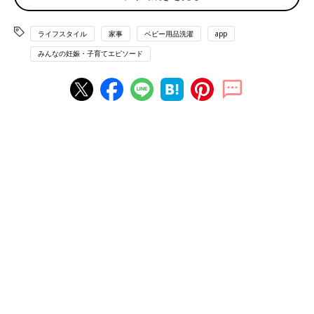
「生後1ヶ月まで分けていたけれど、赤ちゃんの肌が荒れなかっ
たのでそれ以降は一緒に洗濯しています。洗剤は赤ちゃん用のも
のを使っています」（うまーま）
ライフスタイル
家事
ベビー用品洗濯
app
みんなの妊娠・子育てエピソード
◾️夫のものは別
「夫の仕事で使う作業着だけは別で洗いますが、普段着や私の服
は分けてません！赤ちゃんの衣類にも使える洗濯洗剤と柔軟剤を
使っています」（みれいのママ）
◾️フィルターを掃除し専用の洗剤
「洗濯フィルターを掃除してから赤ちゃんのだけ、別で洗濯しま
す。赤ちゃんは『さらさ』の洗剤、柔軟剤をつかっています」
（つむママ）
◾️パジャマは一緒に洗濯
「子どもの衣類と大人のパジャマは一緒。おうち時間や
寝かしつ
け
の時に同じ匂いで子どもがリラックスできるように」（にこに
こにゃんこ）
◾️洗剤も洗濯かごも別々
「ネットで調べたら一応
1歳
ぐらいまでは分けたほうがいい、柔