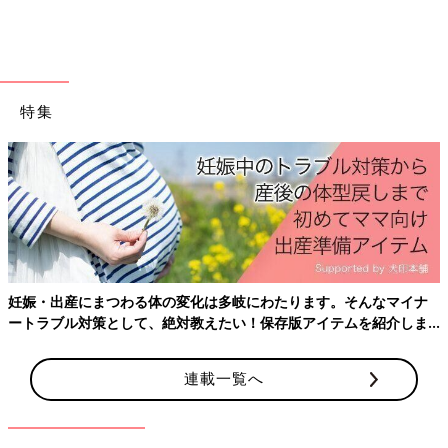
で火を止めて、冷めるまでつけおきし、お湯が冷めたら、しっか
りすすぐだけです。シミや臭いもスッキリ落とすだけでなく、除
菌できるのでオススメです。
沸騰したお湯に過炭酸ナトリウムを入れると、急激に発泡して溢
れることがあるので、水と一緒に入れましょう」（本橋ひろえさ
特集
ん）
赤ちゃんのお肌はデリケートなので洗濯にも気を遣います。大人
は洗濯物を分けていても香料が強い洗剤の使用は注意が必要です
ね。
（取材・文／酒井範子、たまひよONLINE編集部）
※文中のコメントは「たまひよ」アプリユーザーから集めた体験
談を再編集したものです。
※記事の内容は2024年5月の情報で、現在と異なる場合がありま
妊娠・出産にまつわる体の変化は多岐にわたります。そんなマイナ
す。
ートラブル対策として、絶対教えたい！保存版アイテムを紹介しま
す。
本橋ひろえさん
連載一覧へ