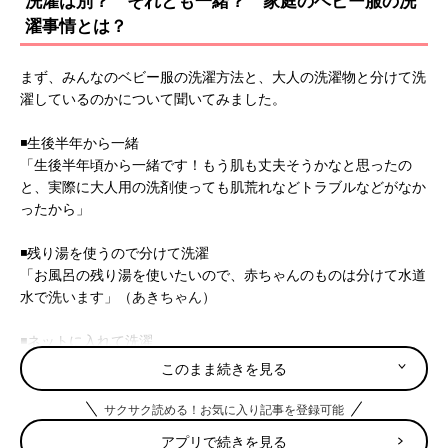
洗濯は別？ それとも一緒？ 家庭のベビー服の洗
濯事情とは？
まず、みんなのベビー服の洗濯方法と、大人の洗濯物と分けて洗
濯しているのかについて聞いてみました。
◾️生後半年から一緒
「生後半年頃から一緒です！もう肌も丈夫そうかなと思ったの
と、実際に大人用の洗剤使っても肌荒れなどトラブルなどがなか
ったから」
◾️残り湯を使うので分けて洗濯
「お風呂の残り湯を使いたいので、赤ちゃんのものは分けて水道
水で洗います」（あきちゃん）
◾️ネットに入れて洗濯
「水と電気代の節約のため一緒に洗濯しています。子どもの衣類
このまま続きを見る
はネットにいれています」（デコピン）
サクサク読める！お気に入り記事を登録可能
◾️赤ちゃん用の洗剤で一緒に洗濯
アプリで続きを見る