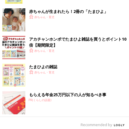
ク
そこでおすすめなのが、香料や酵素、蛍光漂白剤などの入ってい
ない洗剤です。気になる化学物質や酵素が入っていない洗剤は、
赤ちゃんが生まれたら！2冊の「たまひよ」
市販の赤ちゃん用の洗剤と成分がほとんど変わらないので、ベビ
赤ちゃん・育児
ー服を一緒に洗濯しても安心です。
ベビー服はあまり洗剤を使わないほうがいいでは？ という質問
アカチャンホンポでたまひよ雑誌を買うとポイント10
をよく受けますが、赤ちゃんは大人以上に代謝がいいので、思い
倍【期間限定】
のほか汗も皮脂もたっぷり衣服についています。ミルクや吐き戻
赤ちゃん・育児
しなどのたんぱく質の汚れが衣類についているので、赤ちゃん用
とはいえ、洗浄力は必須です。
たまひよの雑誌
赤ちゃん・育児
また、ベビー服にはミルクや吐き戻しなどのたんぱく質の汚れが
ついていますが、それを栄養に雑菌が繁殖し、イヤな臭いやカビ
などが原因になるので注意が必要です。湿ったままで放置せず、
蛍光漂白剤や酵素、香料の入っていない洗剤できちんと洗って、
もらえる年金25万円以下の人が知るべき事
しっかり濯ぎましょう。
PR(くらしの話題)
スタイなどベビー服の臭いやシミ、黄ばみなどが気になる場合
は、煮洗いする方法もあります。大きめのステンレスなどの鍋に
Recommended by
水と過炭酸ナトリウム（酸素系漂白剤）、衣類を入れて沸騰直前