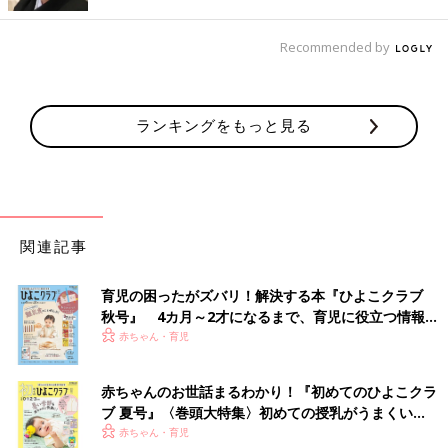
ここでは、本橋ひろえさんに子どもと大人の洗濯方法について、
注意ポイントを聞きました。
Recommended by
「白いTシャツやブラウスが真っ白なのは、生地に蛍光漂白剤が
使われているものが多いためです。ベビー服に真っ白なものはな
く生成りや乳白色なのは、赤ちゃんにとって刺激が強い蛍光漂白
ランキングをもっと見る
剤の使用が禁止されているからです。
やはり、香料や蛍光漂白剤入りの洗剤は、赤ちゃんにとって刺激
が強いので、大人と洗濯物を分ける方が安心です。
ただ、この時気をつけたいののが、赤ちゃんを抱っこするママや
パパも無香料の洗剤を使用することです。強い香料は衣服にかな
関連記事
り残留するため、赤ちゃんが化学物質を吸い込むことになり、刺
激が強いからです。
育児の困ったがズバリ！解決する本『ひよこクラブ
強い香料の洗剤や柔軟剤は、できれば
2歳
くらいまでは使用を控
秋号』 4カ月～2才になるまで、育児に役立つ情報が
えたほうがいいと思います。
いっぱい！
赤ちゃん・育児
とはいえ、大人と赤ちゃんや小さいお子さんの洗濯を毎日分ける
赤ちゃんのお世話まるわかり！『初めてのひよこクラ
のは大変ですし、赤ちゃん用の洗剤は少し価格も高めで、家計の
ブ 夏号』〈巻頭大特集〉初めての授乳がうまくい
負担になることも。
く！ おっぱい・ミルクの基本と夏のトラブル 解決テ
赤ちゃん・育児