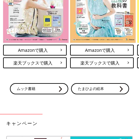
人生はそれなりに機能することも信頼してみてください」（川畑
のぶこさん）
「もう迷わない！」こんな時は捨てよ
う 服を手放すタイミング5選
お気に入りの服、着心地の良い服は少し古くな
ってもなかなか手放しづらいですよね。なかな
かのお値段だった服も同じく……。ただそうし
Amazonで購入
Amazonで購入
ているとクローゼットはパンパンに。いずれは
手放さなければならないのですが、そのタイミ
確かに、後悔のない人生を送れるわけではないので、その時々で
楽天ブックスで購入
楽天ブックスで購入
ングを掴めない人もいるのではないでしょう
最善を考えていくしかないのですね。
か。
（取材・文／橋本真理子、たまひよONLINE編集部）
川畑のぶこさん
ムック書籍
たまひよの絵本
キャンペーン