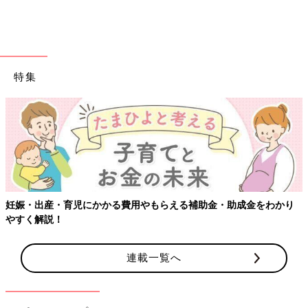
金融機関の書類も署名や捺印のある契約書など原本は当然のこと
ながらとっておく必要のあるものですが、説明書などはネットで
確認したり、後から取り寄せたりすることもできます。
思い出のものは捨てにくいですし、捨てた後に後悔しやすいもの
特集
ですね。
写真については、印刷したものはかさばったり劣化したりするの
で、デジタルデータでとっておけば保管が楽です。
古いアルバムや印刷された写真をデジタル化してくれるサービス
もたくさんありますので、自身でスキャンするのが手間な人はリ
ーズナブルなサービスを利用するのもよいでしょう。
子どもの作品や思い出、思い入れのある衣類なども、同様に写真
妊娠・出産・育児にかかる費用やもらえる補助金・助成金をわかり
で撮ってデジタル保存しておくのもひとつです。服は人形サイズ
やすく解説！
のものにリフォームしたり、その布でマスコットをつくるなどし
て、それらに触れることで思い出に浸ることもできます。
たとえばランドセルの皮を再利用してミニチュアランドセルと財
連載一覧へ
布や筆箱などの革製品に変えるサービスを利用する人もいます。
このようにスペースを多く使わずに保管する方法はいくつかあり