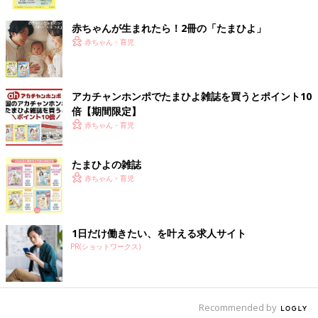
ク
まず、後悔するものには単純に誤って捨ててしまったものと、熟
考した結果手放したのに後から必要と感じたものがあると思いま
赤ちゃんが生まれたら！2冊の「たまひよ」
す。
赤ちゃん・育児
単純に誤って捨ててしまったものは、いうまでもなく、その反省
を活かして次回は捨てずにとっておけばよいですし、購入できる
アカチャンホンポでたまひよ雑誌を買うとポイント10
ものは決して取り返しがつかなくなったわけではありませんから
倍【期間限定】
学びの機会ととらえてください。
赤ちゃん・育児
ただし、不安だからとすべてを取っておくと、整理がつかなくな
り、大事なものが不要なものに埋もれて見つからなくなるリスク
たまひよの雑誌
も増えますから、やはり常に取捨選択は必要です。
赤ちゃん・育児
レシートの断捨離なら、たとえば私の場合は個人事業主なので、
スーパーやコンビニのレシートはお店のゴミ箱で即捨てますが、
1日だけ働きたい、を叶える求人サイト
確定申告
で必要な経費関係はとっておきます。
PR(ショットワークス)
買い物で返品の可能性のあるレシートであれば、クーリングオフ
期間はとっておくことが賢明ということになりますね。
ポイント残高は紙でとっておかずとも、その場で確認してから捨
てる習慣をつけることができます。
Recommended by