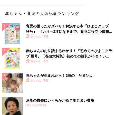
後は家にいる時間が増えて、ルームウエアになる服がいっぱいあ
ったのに捨ててしまって後悔してる」（yuki）
赤ちゃん・育児の人気記事ランキング
「息子の新生児の頃の服。あの頃の小ささはもう味わえないか
ら、せめてお洋服をとっとけばよかったなあって…」（はるマ
育児の困ったがズバリ！解決する本『ひよこクラブ
マ）
秋号』 4カ月～2才になるまで、育児に役立つ情報が
いっぱい！
赤ちゃん・育児
「小さめのカバン。子どもが生まれてから小さいカバンなんて使
わないでしょと断捨離をしたのですが、最近リュック+小さいカ
赤ちゃんのお世話まるわかり！『初めてのひよこクラ
バンで外出してるので、あのときのカバン、ちょうどよかったの
ブ 夏号』〈巻頭大特集〉初めての授乳がうまくい
にって思いながら同じようなカバンを購入しました」（maa）
く！ おっぱい・ミルクの基本と夏のトラブル 解決テ
赤ちゃん・育児
ク
「子どもの創作物。手形を使ったものなどは、とっておけばよか
赤ちゃんが生まれたら！2冊の「たまひよ」
った…と後悔」（コウノトリ）
赤ちゃん・育児
「ずっととっておいていた幼少期のおもちゃ。５年前に実家の引
越しの際にすべて処分したけれど、娘が２年前に生まれ、きっと
喜んだだろうなぁと捨てたことを後悔」（yuuukamama）
お墓の撤去にいくらかかる？墓じまい費用
PR(くらしの話題)
「『もう読まないかな』と思った漫画を処分しましたが、やっぱ