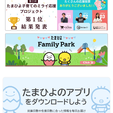
PROFILE）
心理療法家、断捨離®アンバサダー。米国マサチューセッツ州エ
ンディコットカレッジ卒（AA）後、経営コンサルティング会
社、貿易会社勤務を経て、通訳・コーディネーターとして活動。
2002年に日本帰国後、複数の医療機関において、メンタルケ
ア、心の悩みやストレスを抱える人々に対して日々カウンセリン
グを行う。また片付けを通した心と気持ちの整え方などのセミナ
ーなども行う。著書に、『「心のガラクタ」を捨てる生き方:
「自分は自分」と言い切る強さをつくる本』（三笠書房）、『モ
ノを捨てればうまくいく 断捨離のすすめ』（同文館出版）など
がある。
※文中のコメントは「たまひよ」アプリユーザーから集めた体験
談を再編集したものです。
※記事の内容は2024年4月の情報で、現在と異なる場合がありま
す。
妊娠日数や生後日数に合った情報を毎日お届け