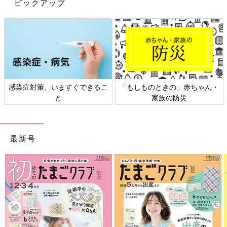
ピックアップ
ますが、思い出のものは何より心や記憶という収納スペースにし
まっておくことができるということも忘れないでほしいです。
ものでとっておかなければ忘れてしまうような思い出は、もしか
したら、さほど重要なものではないのかもしれません。
私たちにはイマジネーションというすばらしい能力が備わってい
ます。ものがなくても記憶をたどることで、あたかもそれらに触
感染症対策、いますぐできるこ
「もしものときの」赤ちゃん・
れているような体験もできます。
と
家族の防災
後悔のない人生というのはありません。たとえ捨てずにとってお
いたとしても、スペースを無駄にしていることを後悔することも
最新号
あるわけです。
私たちは失敗を免れない存在ですし、つねにそこから新たな学び
をもって前進できます。
できることはその時点での最善をつくすことのみです。多少の損
失があったとしても、その分、空間のゆとりやすがすがしさは確
保できたし、決して取り返しのつかないことにはならないこと、