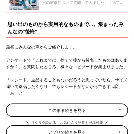
ょこちょこ派」と「まとめてやる派」の
日の家事について質問してみました。「捨てて
良かった家事」での上位は「アイロンをかけ
二極化!?
る」、「平日の料理へのこだわり」、「平日の
掃除」でした。こだわりを捨てることで気持ち
思い出のものから実用的なものまで…。集まったみ
が楽になり、子どもとの時間が増えたという母
んなの“後悔”
の声が届きました。
最初にみんなの声からご紹介します。
アンケートで「これまでに、捨てて後から後悔したものはありま
すか？」と質問したところ、様々なエピソードが集まりました。
「レシート。返品することもないだろうと思っていたら、サイズ
違いで返品したくなり、でもレシートがないからできず…涙」
（あーと）
「QUOカード残高の記載されているレシート。レシートは何も
このまま続きを見る
考えず買っですぐに破棄する癖が身についているため、いただい
たQUOカード使用時もよく確かめずにノールックで捨ててしま
サクサク読める！お気に入り記事を登録可能
う。そのため残高がわからない」（しろうさぎ）
アプリで続きを見る