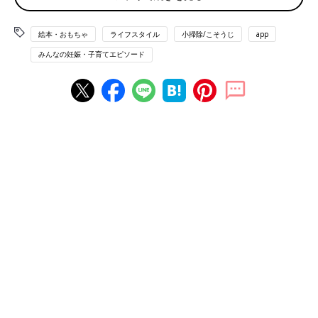
「金融機関から発行された書類で後々必要になったものがあっ
た。独身時代の写真も捨ててしまい、結婚式の準備で小さい頃の
絵本・おもちゃ
ライフスタイル
小掃除/こそうじ
app
振り返りをしたいと思っても思い出せるものがない…」（とりっ
みんなの妊娠・子育てエピソード
ぴー）
「昔の写真をほとんど処分した。普段見ないけど、やっぱり置い
ておけばよかった」（ナッツ）
「小学生のとき、親友と交換日記をしていましたが、先日その話
になったときにお互い処分してしまっていて、いろいろと思い出
したくても思い出せませんでした…」（ぽんすけ）
「洋服をかなり捨てたが、売ればよかったと後で思った」（ぽん
し）
「ハイブランドのコート。買ったものの着るタイミングを逃して
2回しか着ないまま…。年齢を重ねた今、コートを着る機会が多
いのでとっておけばよかった」（huey）
「独身時代に着ていた服を一気に処分してしまったけど、産前産