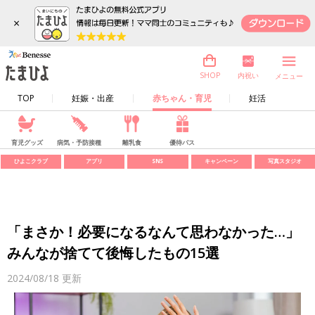
×
内祝い
SHOP
メニュー
TOP
妊娠・出産
赤ちゃん・育児
妊活
育児グッズ
病気・予防接種
離乳食
優待パス
ひよこクラブ
アプリ
SNS
キャンペーン
写真スタジオ
「まさか！必要になるなんて思わなかった…」
みんなが捨てて後悔したもの15選
2024/08/18
更新