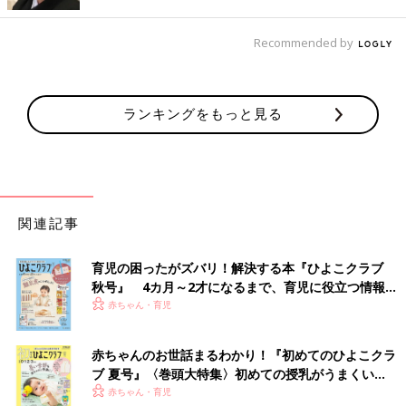
り後から読みたくなって後悔しました」（かず）
「小説です。以前何度も読んで『もういいかな？』って思って捨
Recommended by
てたんですが、日が経って『また読みたいなぁ～』って思うと中
古屋さんにも並んでなくて…後悔です」（ちぃ）
ランキングをもっと見る
「ピアノと楽譜。結婚を機に片付けてしまったけど、今こそ子ど
もと一緒に弾けたかも…」（つむ）
捨てたからといって、決して取り返しのつかないこ
とにはならない
関連記事
捨てて後悔したものの経験談では「なるほど…」と思うものがず
育児の困ったがズバリ！解決する本『ひよこクラブ
らりと並びました。そこで、断捨離®アンバサダーの川畑のぶこ
秋号』 4カ月～2才になるまで、育児に役立つ情報が
さんに、後悔せずにすむようなものの手放し方や後悔したときの
いっぱい！
赤ちゃん・育児
自分の気持ちとの向き合い方について聞いてみました。
「後悔先に立たずとはよく言ったもので、みなさんのコメントに
赤ちゃんのお世話まるわかり！『初めてのひよこクラ
『うんうん、そうそう』と頷いてしまいます。
ブ 夏号』〈巻頭大特集〉初めての授乳がうまくい
く！ おっぱい・ミルクの基本と夏のトラブル 解決テ
赤ちゃん・育児