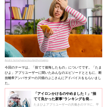
Andrii Iemelyanenko/gettyimages
今回のテーマは、「捨てて後悔したもの」についてです。「たま
ひよ」アプリユーザーに聞いたみんなのエピソードとともに、断
捨離®アンバサダーの川畑のぶこさんにアドバイスをもらいまし
た。
「アイロンかけるのやめました！」”捨
てて良かった家事”ランキングを発
表！ 共働き夫婦の家事事情は「毎日ち
たまひよアプリユーザーの共働きのママに、平