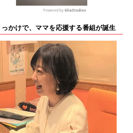
Powered by 
GliaStudios
きっかけで、ママを応援する番組が誕生
M
u
t
e