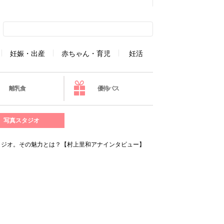
妊娠・出産
赤ちゃん・育児
妊活
離乳食
優待パス
写真スタジオ
ラジオ。その魅力とは？【村上里和アナインタビュー】