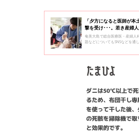
「夕方になると医師が本
撃を受け･･･。若き産婦
奄美大島で総合医療医・産婦人
題などについてもSNSなどを
ら医療がある、ある意味24時
医療に取り組むことになったき