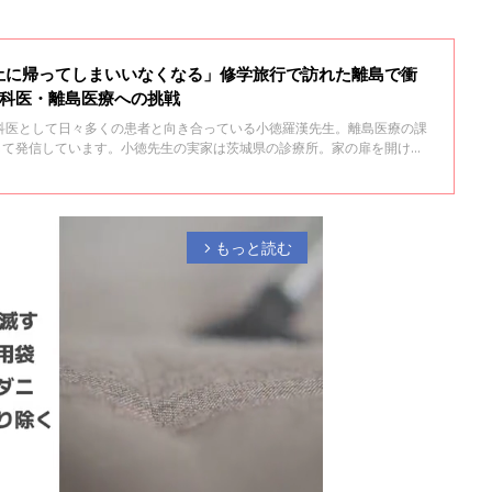
土に帰ってしまいいなくなる」修学旅行で訪れた離島で衝
人科医・離島医療への挑戦
科医として日々多くの患者と向き合っている小徳羅漢先生。離島医療の課
通して発信しています。小徳先生の実家は茨城県の診療所。家の扉を開けた
間いつでも父親の医療が受けられる環境で育ったそうです。小徳先生が離島
っかけや、現在感じている課題などについて聞きました。
もっと読む
arrow_forward_ios