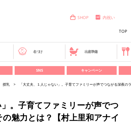
SHOP
内祝い
TOP
き
名づけ
出産準備
SNS
キャンペーン
授乳
「大丈夫、１人じゃない」。子育てファミリーが声でつながる深夜の
い」。子育てファミリーが声でつ
その魅力とは？【村上里和アナイ