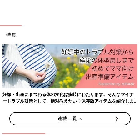
――夫さんの言葉を聞いて、SUZUさん自身はどう思いました
か？
SUZU 私は専門的に絵の勉強をしたわけではなく、独学だった
特集
こともあり「無理だよそんなの」と消極的でした。本当に自信が
なかったのですが、夫はなぜかすごい乗り気で「いや、SUZUな
らできる！」という感じでした。その勢いに背中を押され、
2021年に事務の仕事を辞め、似顔絵に専念することになりまし
た。
似顔絵の仕事に専念し、お店も出すことに
妊娠・出産にまつわる体の変化は多岐にわたります。そんなマイナ
ートラブル対策として、絶対教えたい！保存版アイテムを紹介しま
す。
連載一覧へ