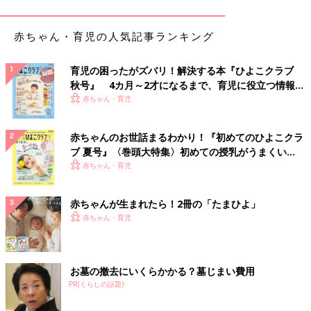
す。そのときはまさか仕事になるとは思わず、趣味の延長のつも
りでした。ときどき友人に頼まれては似顔絵を描いていました。
赤ちゃん・育児の人気記事ランキング
５人の子育てをしながらのフルタイムのパートはハ
ードすぎて、似顔絵に専念することに
育児の困ったがズバリ！解決する本『ひよこクラブ
秋号』 4カ月～2才になるまで、育児に役立つ情報が
いっぱい！
赤ちゃん・育児
赤ちゃんのお世話まるわかり！『初めてのひよこクラ
ブ 夏号』〈巻頭大特集〉初めての授乳がうまくい
く！ おっぱい・ミルクの基本と夏のトラブル 解決テ
赤ちゃん・育児
ク
赤ちゃんが生まれたら！2冊の「たまひよ」
赤ちゃん・育児
お墓の撤去にいくらかかる？墓じまい費用
PR(くらしの話題)
明るいトーンの似顔絵は独学で描き方を学びました。