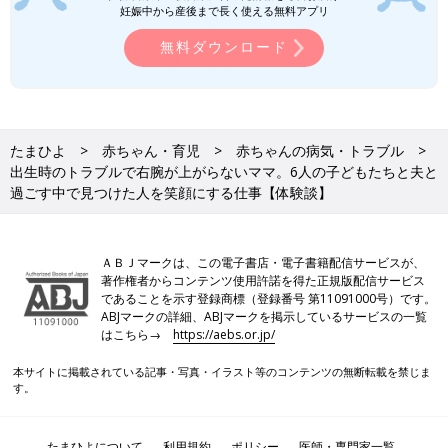
妊娠中から産後まで長く使える無料アプリ
と、とてもやりがいがあるし、うれしいです。
無料ダウンロード
お話・写真提供／SUZUさん 取材・文／齋田多恵、たまひよ
ONLINE編集部
重度の先天性難聴で生まれた娘を育てる
たまひよ
赤ちゃん・育児
赤ちゃんの病気・トラブル
シングルマザー。親子でおしゃべりでき
出生時のトラブルで右腕が上がらないママ。6人の子どもたちと夫と
るようになる日まで【体験談】
料理教室や企業へのレシピ考案や商品開発を行
過ごす中で見つけた人を笑顔にする仕事【体験談】
う秋山直美さん（46歳・東京都）は、現在小学
校２年生の女の子を育てるシングルマザーで
す。2016年に生まれた娘の明凛（あかり）ちゃ
ん（７歳）は、０歳のときに重度の先天性難聴
まひした右手で絵を描くのはとても難しいのではないかと思いま
ＡＢＪマークは、この電子書店・電子書籍配信サービスが、
と診断されました。明凛ちゃんの障害のことや
著作権者からコンテンツ使用許諾を得た正規版配信サービス
す。SUZUさんが幼いころからSUZUさんの母がリハビリに取り
子育ての様子について、直美さんに話を聞きま
であることを示す登録商標（登録番号 第11091000号）です。
組ませようとしてくれたおかげなのでしょう。オンライン取材
した。全２回のインタビューの１回目です。
ABJマークの詳細、ABJマークを掲示しているサービスの一覧
中、SUZUさんは右手と左手を見せてくれました。筆記用具をど
はこちら→
https://aebs.or.jp/
うにか持てて、テーブルの高さぐらいのところでの小さい範囲な
ら動かせるという右手ですが、左手と右手では大きさがひとまわ
本サイトに掲載されている記事・写真・イラスト等のコンテンツの無断転載を禁じま
す。
りほども違いました。６人の子どもたちを育てながら描くSUZU
さんの似顔絵は、たくさんの人を笑顔にしているに違いありませ
ん。
たまひよについて
利用規約
ポリシー
医師・専門家一覧