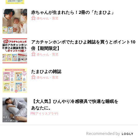
ク
SUZU そうです。声をかけてくれたのは「シェリーブラン」と
赤ちゃんが生まれたら！2冊の「たまひよ」
いう似顔絵ケーキを作っている神奈川県のケーキ屋さんでした。
赤ちゃん・育児
そこの専属イラストレーターになることになりました。似顔絵ケ
ーキというのは、ケーキの上に似顔絵を転写したプレートを載せ
たものです。私は送られてきた写真を見ながら似顔絵を描く仕事
アカチャンホンポでたまひよ雑誌を買うとポイント10
をすることになり、
倍【期間限定】
ずっと続けていた事務の仕事をしながら、似顔絵の仕事を副業と
赤ちゃん・育児
して取り組む生活を３年ほど続けました。
たまひよの雑誌
ただ、やっぱり仕事を２件かけ持ちして、子どもたちの面倒を見
赤ちゃん・育児
るのはすごく大変だったんです。2021年ごろ、夫と話している
ときに「やっぱり事務の仕事と似顔絵の仕事、両方やりながら子
育ては大変かもしれない」と言ったんです。ちょうどそのころは
コロナ禍だったから、転職するにも難しいかもしれないというタ
【大人気】ひんやり冷感寝具で快適な睡眠を
イミングで･･･。
あなたに。
PR(アイリスプラザ)
すると夫が「似顔絵に専念してみたら？まだ子どもも小さいし、
似顔絵だったら在宅でも仕事ができるよ。挑戦してみてもいいん
じゃない？」と言い出したんです。
Recommended by