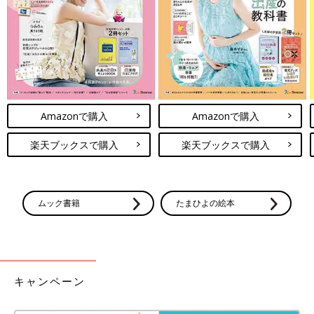
かけとなりました。自宅から車で10～15分くらいの、大通りか
ら少し入った立地で、家賃もちょうどいい感じでした。目の前に
信号があるから、車が止まったときに目につきやすいんです。人
が気軽に寄ってくれそうな場所だったから、ただ作業場だけにす
るのはもったいないような気がしました。せっかくだったら似顔
絵のお店にして、お客さんに来てもらえるようにしたいと思った
んです。
Amazonで購入
Amazonで購入
毎月300～400件以上の似顔絵を描く日々。忙しい
楽天ブックスで購入
楽天ブックスで購入
けれどお客様の喜ぶ顔を見るのがやりがいに
ムック書籍
たまひよの絵本
キャンペーン