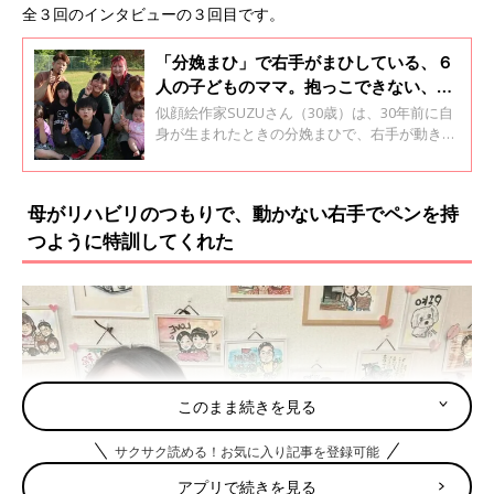
全３回のインタビューの３回目です。
「分娩まひ」で右手がまひしている、６
人の子どものママ。抱っこできない、お
むつが替えられない、でも８人家族はと
似顔絵作家SUZUさん（30歳）は、30年前に自
っても幸せ【体験談】
身が生まれたときの分娩まひで、右手が動きま
せん。 SUZUさんは現在６人の子の母親です
が、子どもの安全を守るため、４人目以降は帝
王切開で出産しました。それでも産後は「もう
母がリハビリのつもりで、動かない右手でペンを持
少し頑張ればよかったかもしれない」という思
つように特訓してくれた
いに悩まされたそうです。子育てに忙しい日々
についても聞きました。
このまま続きを見る
サクサク読める！お気に入り記事を登録可能
アプリで続きを見る