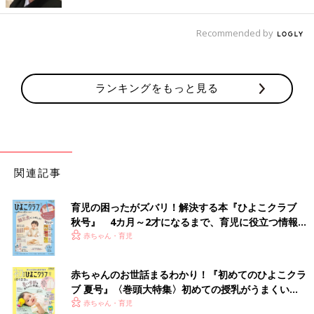
――どんな経緯で仕事として取り組むようになったのですか？
SUZU 以前からフルタイムのパートでガソリンスタンドの事務
Recommended by
の仕事をしていたんです。でも、子どもが４人、５人と増えてい
くうちに、フルタイムで仕事をするのが大変になってきました。
ランキングをもっと見る
いつも子どものだれかが体調を崩して「お迎えに来てください」
と連絡があったり、朝、忙しいときにうんちをもらしたとかで後
始末に追われ、遅刻をしたりで･･･。職場の人にいつも迷惑をか
けてしまっているように思って、肩身が狭かったです。
あるとき夕方の公園で夫に「やっぱり子どもがたくさんいてフル
関連記事
タイムで働くのは難しい。何か私にできる仕事はないかな、どう
しよう」と相談したところ「SUZUは似顔絵が描けるから、それ
育児の困ったがズバリ！解決する本『ひよこクラブ
を仕事にしたら？」と言われました。でも、まだクオリティにも
秋号』 4カ月～2才になるまで、育児に役立つ情報が
自信がなかったし、仕事にするのは難しいんじゃないかなと思い
いっぱい！
赤ちゃん・育児
ました。一応SNSで発信をしてみたところ、ある企業から声をか
けてもらえました。
赤ちゃんのお世話まるわかり！『初めてのひよこクラ
ブ 夏号』〈巻頭大特集〉初めての授乳がうまくい
――それはすごいです。その企業と提携されたのが仕事につなが
く！ おっぱい・ミルクの基本と夏のトラブル 解決テ
赤ちゃん・育児
ったのでしょうか？