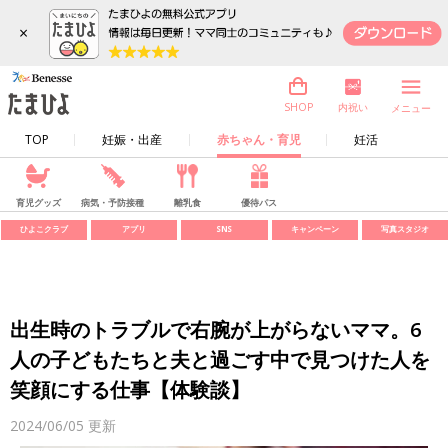
×
内祝い
SHOP
メニュー
TOP
妊娠・出産
赤ちゃん・育児
妊活
育児グッズ
病気・予防接種
離乳食
優待パス
ひよこクラブ
アプリ
SNS
キャンペーン
写真スタジオ
出生時のトラブルで右腕が上がらないママ。6
人の子どもたちと夫と過ごす中で見つけた人を
笑顔にする仕事【体験談】
2024/06/05
更新