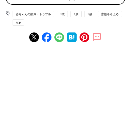
赤ちゃんの病気・トラブル
0歳
1歳
2歳
家族を考える
幼少時からペンは右手で持つように言われていました。
――SUZUさんはまひしている右手で似顔絵を描いていると聞き
app
ました。いつごろから、どのようにして絵を描くようになったの
でしょうか。
SUZUさん（以下敬称略） 子どものころから、母に「文字や絵
だけは右手を使って書きなさい」と言われていました。母からす
るとリハビリのつもりだったようです。私の右手は内側部分の神
経はわずかにつながっているそうです。だから腕も外側には動か
せないのですが、内側に、かこいこむようには動かせるんです。
それで字や絵を描いています。
――似顔絵を描き始めたのはいつごろでしょうか？
SUZU 2015年に、初めて描いた長女の似顔絵をLINEのタイムラ
インに載せてみたんです。
すると、その絵を見た友人が「私にも描いてほしい」と言ってく
れました。「じゃあ１枚500円で描くよ」と始めたのが最初で