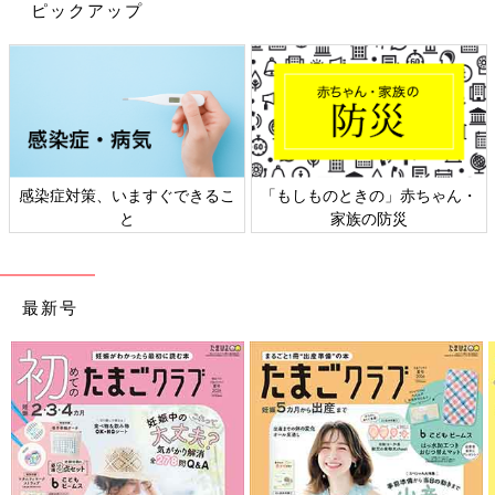
ピックアップ
SUZUさんの似顔絵のお店の外観です。
――2021年に似顔絵の仕事に専念されたからは、どんな生活を
感染症対策、いますぐできるこ
「もしものときの」赤ちゃん・
送っていますか？
と
家族の防災
SUZU 似顔絵を描く自分のお店も出しました。最初は出店する
より作業場が欲しかったんです。自宅で描いていると子どもの相
手をしながらになるからメリハリがつきませんでした。
最新号
仕事で使う油性ペンも子どもがおもちゃに使って、その後ふたを
閉めなかったりするので、いざ絵を描こうとすると乾燥してスカ
スカになっていて色が出ないこともありました。
コロナ禍だったから子どもたち全員がずっと家にいて「ママ遊ん
で」と言ってきて、仕事に集中できないなどで、ちょっと頭がパ
ンクしそうでした。
お店を出したのは、ちょうどいい物件を見つけたのも大きなきっ