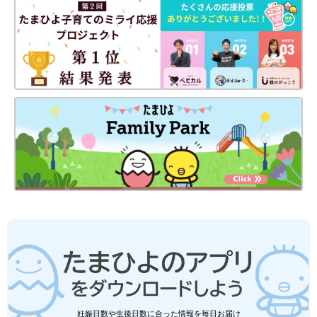
「似顔絵を見て喜んでくれる人たちがいるから頑張れる」とSUZUさんは言いま
す。
――現在は似顔絵のお店を中心に活動しているのでしょうか？
SUZU それが、2023年２月に第６子を妊娠していることがわか
ったんです。
つわり
などで体調が悪すぎて去年１年間はほとんど
お店に行けませんでした。11月28日に帝王切開で出産したので
すが、その後も肥立ちが悪かったんです。少しずつお店を再開し
たのが2024年の２月くらいです。この４月から６番目の子を保
育園に入れたから本格的に取り組もうと思ったのですが、上の子
どもたちが熱を出すなどバタバタしています。
ありがたいことに、似顔絵ケーキの仕事はずっと受注してもらっ
ていて、１カ月に300件から400件の依頼があります。
仕事を受けているケーキ屋さんは「SUZUさんだけにお願いした
い」とずっと言ってくれているんです。その思い、期待に応えた
妊娠日数や生後日数に合った情報を毎日お届け
くて･･･。私の描いた似顔絵で喜んでくれる方がいると想像する