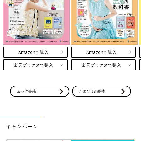
もを守るためにも、帽子は欠かせません。そこ
で今回は、暑さ対策にぴったりの帽子を紹介し
ます。現役保育士がおすすめポイントを解説し
早めの準備で暑い夏も快適にすごそう！
ていますので、ぜひ参考にしてみてください
ね！
今回は、子どもの汗対策グッズを紹介しました。体温調節のため
に必要なことですが、汗をかきすぎない工夫や大量に汗をかいた
後に適切な対応をすることで、冷えや肌トラブルから子どもを守
Amazonで購入
Amazonで購入
ることができます。人気のあるアイテムは本格的に暑くなってか
らでは売り切れて手に入らないこともあるため、早めにチェック
楽天ブックスで購入
楽天ブックスで購入
して準備しておくのがおすすめですよ！
(文・相葉)
●記事内容でご紹介している投稿、リンク先は、削除される場合
ムック書籍
たまひよの絵本
があります。あらかじめご了承ください。
●記事の内容は2024年5月の情報で、現在と異なる場合がありま
す。
●記事内の価格はすべて税込み、2024年5月時点のものです。
相葉 摩美
キャンペーン
保育一筋20数年。現在は小5・小1男児の子育てに奮闘しながら