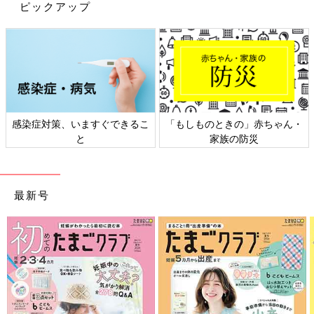
ピックアップ
感染症対策、いますぐできるこ
「もしものときの」赤ちゃん・
と
家族の防災
出典：Instagramアカウント「omiyababy_life」
ベビーカーに乗っている子どもは大人以上に暑さの影響を受けや
すいもの。さらに日よけの幌などによって暑さがこもってしまう
最新号
可能性もあります。汗取りのためベビーカーシートを敷く方も多
いようですが、こちらのような送風ファンが内蔵されたものも。
背中からの送風で熱がこもらず、背中をさらさらに保てますよ。
ダイソー、西松屋も…！「UVカット」
「汗かきにうれしい」夏前に買うべき子
ども帽子5選
お散歩や外遊びを楽しみたいこの季節。ただ、
紫外線がちょっと気になる…。熱中症から子ど