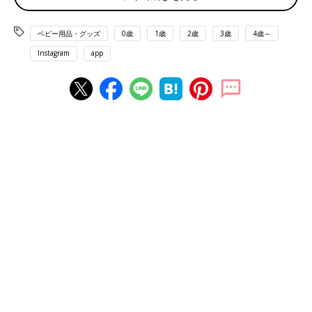
ベビー用品・グッズ
0歳
1歳
2歳
3歳
4歳～
Instagram
app
出典：Instagramアカウント「hacchan.insta」
真夏の夜にはエアコンをつけっぱなしで寝るご家庭も多いのでは
ないでしょうか。ただ、布団をはいでしまって冷えすぎるのも心