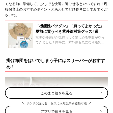
くなる前に準備して、少しでも快適に過ごせるといいですね！現
役保育士のおすすめポイントとあわせてぜひ参考にしてみてくだ
さいね。
「機能性バツグン」「買ってよかった」
夏前に買うべき紫外線対策グッズ4選
散歩や外遊びが気持ちよく楽しめる季節がやっ
てきました！同時に、紫外線も気になり始める
時期ですよね。昔は小麦色に日焼けした子ども
は健康的なイメージがありましたが、今では紫
外線をたくさん浴びすぎるとシミやシワなどの
掛け布団をはいでしまう子にはスリーパーがおすす
皮膚老化を早めたり、将来皮膚ガンや目の病気
め！
を起こしやすくなると言われています。子ども
のうちから強い日焼けをしすぎないように注意
してあげることはとても大切ですね。そこで今
回は、子どもの紫外線対策に使えるグッズを現
役保育士が紹介します！
このまま続きを見る
サクサク読める！お気に入り記事を登録可能
アプリで続きを見る