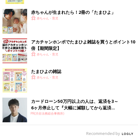
ク
赤ちゃんが生まれたら！2冊の「たまひよ」
赤ちゃん・育児
アカチャンホンポでたまひよ雑誌を買うとポイント10
倍【期間限定】
赤ちゃん・育児
出典：Instagramアカウント「30_hokuou」
汗をかいたら着替えるのがベストですが、一日に何度も着替えさ
たまひよの雑誌
せるのは大変！そこで便利なのが背中にはさむだけの汗取りパッ
赤ちゃん・育児
ドです。サッと抜いて新しいものをまたはさむだけなので取り換
えも簡単で、おでかけの際にも便利です。天使の羽や動物の顔な
どかわいいデザインのものもたくさんあって選ぶのも楽しそうで
すね♪
カードローン50万円以上の人は、返済を3～
6ヶ月停止して『大幅に減額してから返済...
PR(渋谷法務総合事務所)
ベビーカーに装着して熱中症予防にも！
Recommended by