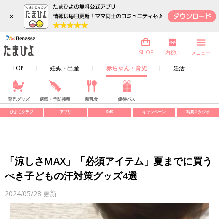
×
内祝い
SHOP
メニュー
TOP
妊娠・出産
赤ちゃん・育児
妊活
育児グッズ
病気・予防接種
離乳食
優待パス
ひよこクラブ
アプリ
SNS
キャンペーン
写真スタジオ
「涼しさMAX」「必須アイテム」夏までに買う
べき子どもの汗対策グッズ4選
2024/05/28
更新