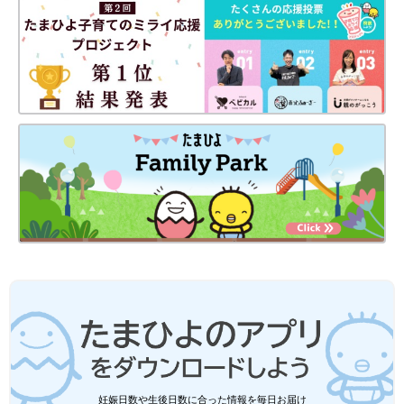
パート保育士として小規模園に勤務し、かわいい乳児さんたちに
癒される日々。抹茶スイーツに目がないアラフォーです。推し
は、辻利のお濃い抹茶ラテ♪
こどもビームスetc.「雨の日でも気分上
がる」「汚れても目立たない」梅雨入り
前に買うべきキッズ長靴5選
雨の日の子どもとのお出かけや登園に、あると
便利な長靴。様々なタイプがあって選ぶのに迷
ってしまいますよね。お気に入りのキャラクタ
ーなどのデザインで選ぶのも楽しいですが、子
どもが使うことを考えると履きやすさや安全面
などにも注意したいところ。そこで今回は、現
セリア「ディズニーグッズも優秀すぎ」
役保育士おすすめのキッズ長靴と選ぶ時のポイ
「これは推せる」ベビー・キッズ雑貨お
ントを紹介します。梅雨入りしてから慌てずに
すすめ4選
今回はセリアのベビー・キッズ雑貨に注目！遠
済むよう、早めにチェックして用意しておくと
足準備にもおすすめのおしぼりセットや、優秀
いいですね！
すぎる食器などコスパが良くて機能性に優れた
アイテムが勢ぞろい。ママたちおすすめのもの
ばかりなので、ぜひチェックしてみてください
ベビー用品・グッズに関する記事一覧
ね。
妊娠日数や生後日数に合った情報を毎日お届け