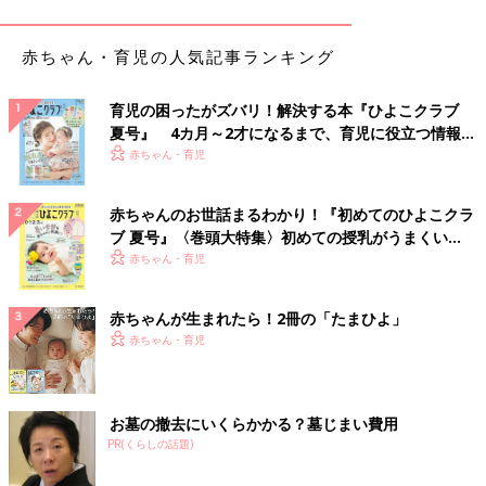
配なところ。そんな時便利なのがスリーパーです。
西松屋
の背中
メッシュのスリーパーなら、汗がこもりにくいので快適に使えま
赤ちゃん・育児の人気記事ランキング
すね！
育児の困ったがズバリ！解決する本『ひよこクラブ
洗える布団なら寝汗もこわくない！
夏号』 4カ月～2才になるまで、育児に役立つ情報が
いっぱい！
赤ちゃん・育児
赤ちゃんのお世話まるわかり！『初めてのひよこクラ
ブ 夏号』〈巻頭大特集〉初めての授乳がうまくい
く！ おっぱい・ミルクの基本と夏のトラブル 解決テ
赤ちゃん・育児
ク
赤ちゃんが生まれたら！2冊の「たまひよ」
赤ちゃん・育児
お墓の撤去にいくらかかる？墓じまい費用
PR(くらしの話題)