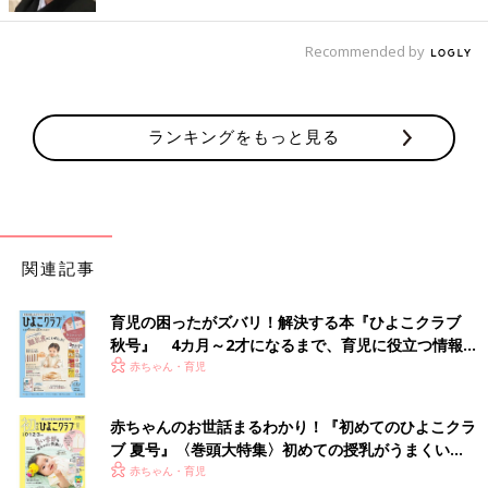
出典：Instagramアカウント「mainiti.hareruyo」
Recommended by
睡眠中は想像以上に汗をかいています。その汗は毎晩布団に吸収
されているのです。お肌が敏感なベビーは特に、寝具も衛生的に
保ちたいですよね。洗える
ベビー布団
なら家庭で手軽に洗濯で
き、汗かきなお子さんにも安心です。
ランキングをもっと見る
後ろ姿がかわいすぎる汗取りパッド
関連記事
育児の困ったがズバリ！解決する本『ひよこクラブ
秋号』 4カ月～2才になるまで、育児に役立つ情報が
いっぱい！
赤ちゃん・育児
赤ちゃんのお世話まるわかり！『初めてのひよこクラ
ブ 夏号』〈巻頭大特集〉初めての授乳がうまくい
く！ おっぱい・ミルクの基本と夏のトラブル 解決テ
赤ちゃん・育児