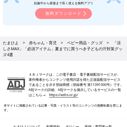
妊娠中から産後まで長く使える無料アプリ
無料ダウンロード
たまひよ
赤ちゃん・育児
ベビー用品・グッズ
「涼
しさMAX」「必須アイテム」夏までに買うべき子どもの汗対策グッ
ズ4選
ＡＢＪマークは、この電子書店・電子書籍配信サービスが、
著作権者からコンテンツ使用許諾を得た正規版配信サービス
であることを示す登録商標（登録番号 第11091000号）です。
ABJマークの詳細、ABJマークを掲示しているサービスの一覧
はこちら→
https://aebs.or.jp/
本サイトに掲載されている記事・写真・イラスト等のコンテンツの無断転載を禁じま
す。
たまひよについて
利用規約
ポリシー
医師・専門家一覧