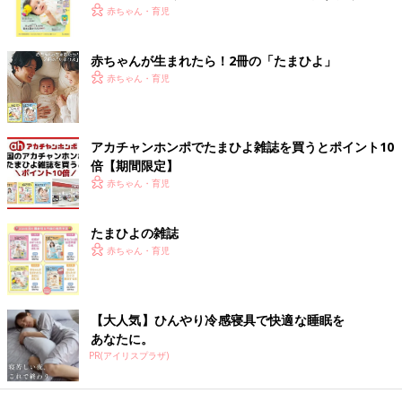
族からお話を伺うだけではなく、お子さん自身がどんなことをや
く！ おっぱい・ミルクの基本と夏のトラブル 解決テ
赤ちゃん・育児
ってみたいのかを理解しようとする姿勢が欠かせません。ブラン
ク
コに乗る、芝生の上に座るといった日常の中で取り組めることに
赤ちゃんが生まれたら！2冊の「たまひよ」
関しても、未経験のことに初めて挑戦してみる、つまりゼロをイ
赤ちゃん・育児
チにする「0-1（ゼロイチ）体験」をサポートしていきたいの
で、病気や障がいを理由に「それはできません」と線引きするこ
とはできるだけなくしたいと考えています。
アカチャンホンポでたまひよ雑誌を買うとポイント10
倍【期間限定】
また、医療的ケアを必要とするお子さんが地域の中で安心して過
赤ちゃん・育児
ごせるようにするには、そのような子どもたちの存在を知ってい
る人を増やしていくことも重要です。そのため、私たちが実施す
る支援事業以外のサービスも積極的に活用しながら地域へ出て行
たまひよの雑誌
き、いろいろな人とつながる機会をつくっていくことも大切にし
赤ちゃん・育児
ています。
医療的ケアを必要とする子どもと家族の災害学習キ
【大人気】ひんやり冷感寝具で快適な睡眠を
ャンプを開催
あなたに。
PR(アイリスプラザ)