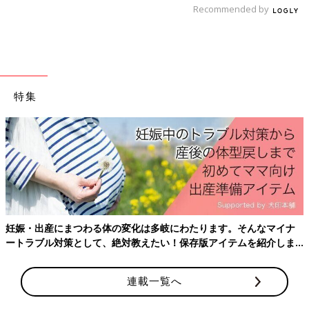
Recommended by
特集
――ベネッセこども基金の助成事業である、医療的ケア等がある
子どもと家族の災害学習キャンプの開催に取り組まれた経緯を教
えてください。
妊娠・出産にまつわる体の変化は多岐にわたります。そんなマイナ
戸泉 Orange Kids’Care Lab.では、医療的ケアを必要とする子ど
ートラブル対策として、絶対教えたい！保存版アイテムを紹介しま
もたちにも「非日常の体験」に挑戦してほしいとの思いから、夏
す。
休みを軽井沢で過ごす滞在体験「軽井沢キッズケアラボ」を
連載一覧へ
2015年より実施してきました（コロナ禍の2020年と2021年は一
時休止）。