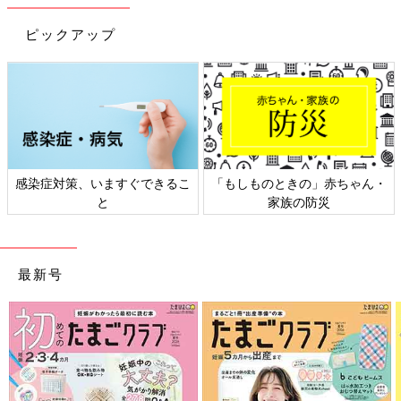
この取り組みの参加者を募る際、「バリアフリーが十分でないと
ピックアップ
ころに出かけるのは不安」「普段使っている備品が揃っていない
なら行くのは怖い」といった声が少なからず寄せられました。不
慣れな環境で生活せざるを得なくなる場面は、旅行だけではな
く、災害時にも想定されます。そういった場合に備えて、いつも
と違う環境でも医療的ケアを必要とするお子さんとご家族が自立
して行動できるスキルを身に付ける機会が必要なのではないかと
考えるようになりました。
感染症対策、いますぐできるこ
「もしものときの」赤ちゃん・
と
家族の防災
また、Orange Kids’Care Lab.は、2016年の熊本地震の際に現地
で医療的ケアを必要とする子どもたちの支援に携わったこともあ
り、「災害時に医療的ケアを必要とする子どもたちにはどんな支
援が必要なのだろうか」「私たちの日頃の備えで十分なのだろう
最新号
か」という問題意識を持っていました。災害時を想定した暮らし
を実際に体験してみることで、必要な備えや支援の内容を改めて
確認できるのではないかとの思いもあって企画したのが、今回の
災害学習キャンプです。
電気と水道が使えない想定で、非常食を食べる体験