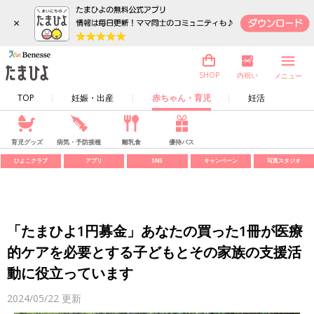
×
内祝い
SHOP
メニュー
TOP
妊娠・出産
赤ちゃん・育児
妊活
育児グッズ
病気・予防接種
離乳食
優待パス
ひよこクラブ
アプリ
SNS
キャンペーン
写真スタジオ
「たまひよ1円募金」あなたの買った1冊が医療
的ケアを必要とする子どもとその家族の支援活
動に役立っています
2024/05/22
更新