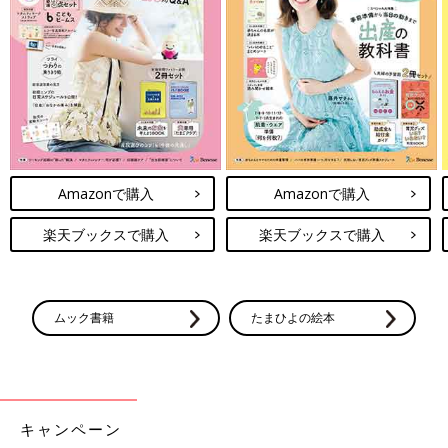
も
Amazonで購入
Amazonで購入
楽天ブックスで購入
楽天ブックスで購入
ムック書籍
たまひよの絵本
――災害学習キャンプは具体的にどのように実施されたのでしょ
うか。
キャンペーン
宮武寛子さん（以下、敬称略） Orange Kids’Care Lab.の施設で