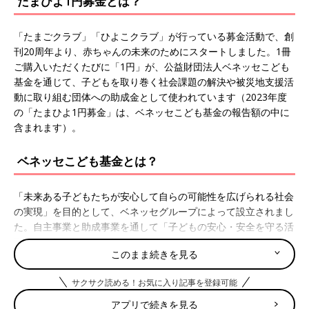
たまひよ1円募金とは？
「たまごクラブ」「ひよこクラブ」が行っている募金活動で、創
刊20周年より、赤ちゃんの未来のためにスタートしました。1冊
ご購入いただくたびに「1円」が、公益財団法人ベネッセこども
基金を通じて、子どもを取り巻く社会課題の解決や被災地支援活
動に取り組む団体への助成金として使われています（2023年度
の「たまひよ1円募金」は、ベネッセこども基金の報告額の中に
含まれます）。
ベネッセこども基金とは？
「未来ある子どもたちが安心して自らの可能性を広げられる社会
の実現」を目的として、ベネッセグループによって設立されまし
た。自主事業と助成事業を通して「子どもの安心・安全を守る活
動」「病気・障がいを抱える子どもの学び支援」「経済的困難を
このまま続きを見る
抱える子どもの学び支援」「よりよい社会づくりにつながる学び
支援」の4つのテーマに、緊急支援として「被災した子どもの学
サクサク読める！お気に入り記事を登録可能
びや育ちの支援」を加えた5つのテーマを軸として、子ども支援
に取り組んでいます。2023年度は、24団体に総額5303万3318円
アプリで続きを見る