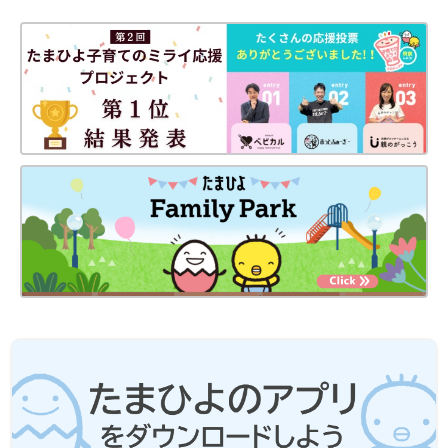
開催した第1回には2組、キャンプ場のコテージで開催した第2回
には4組のご家族が参加し、それぞれ1泊2日で実施しました。
当日は、非常用バッテリー、ランタン、懐中電灯、非常食、飲料
水、カセットコンロと交換用ガスボンベ、ハンドミキサーをはじ
めとする調理器具などを用意し、電気と水道は使えない想定で過
ごしてみました。電源が必要な医療機器はバッテリーに接続して
使うなど、災害時にはどういう対応をすることになるのかをリア
ルに体験してみるというのが、今回のキャンプで重視したポイン
トです。
参加者の方々が特に高い関心を寄せていたのが、お子さんに非常
食を食べさせてみたり、非常食をハンドミキサーで混ぜて経管摂
取ができる胃ろう食を作ったりするといった体験です。「子ども
がどんなものなら食べられるのかが不安で、これまでは親とは別
の食料をストックしていた。でも、このキャンプで非常食を食べ
られることが分かり、今後は保存期間の長い非常食を備蓄してお
こうと考えが変わった」ということを話してくださった参加者の
方もいらっしゃいました。