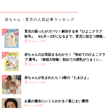
医療的ケアが必要な子どもと家族の自立をサポート
――Orange Kids’Care Lab.の事業内容について教えてください。
赤ちゃん・育児の人気記事ランキング
戸泉めぐみさん（以下、敬称略） 福井市内に拠点となる施設を
持ち、医療的ケアを必要とする方々を対象とした生活介護、放課
育児の困ったがズバリ！解決する本『ひよこクラブ
後等デイサービス、児童発達支援、居宅訪問型児童発達支援、保
秋号』 4カ月～2才になるまで、育児に役立つ情報が
育所等訪問支援、相談支援などを実施しています。
いっぱい！
赤ちゃん・育児
これらのほかに、旅行や登山などの非日常的な体験をする機会の
赤ちゃんのお世話まるわかり！『初めてのひよこクラ
提供や、地域の園や学校に就園・就学するための支援にも取り組
ブ 夏号』〈巻頭大特集〉初めての授乳がうまくい
んでいます。
3歳
から30代までの約30人の方々が利用者登録をさ
く！ おっぱい・ミルクの基本と夏のトラブル 解決テ
赤ちゃん・育児
れていて、看護師や保育士、介護福祉士、リハビリスタッフ、児
ク
童指導員など、約20人のスタッフが支援を行っています。
赤ちゃんが生まれたら！2冊の「たまひよ」
赤ちゃん・育児
病気や障がいがあっても“自分らしい選択”を可能に
したい
お墓の撤去にいくらかかる？墓じまい費用
PR(くらしの話題)