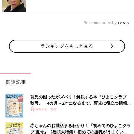
Recommended by
ランキングをもっと見る
――どのような想いで、これらの事業に取り組まれているのでし
関連記事
ょうか。
育児の困ったがズバリ！解決する本『ひよこクラブ
戸泉 Orange Kids’Care Lab.では、「こたえていく、かなえてい
秋号』 4カ月～2才になるまで、育児に役立つ情報が
く。」を合言葉に、どんな病気や障がいがあっても、子どもたち
いっぱい！
赤ちゃん・育児
が“あたりまえに”“自分らしい選択”をできるようなサポートを目
指しています。
赤ちゃんのお世話まるわかり！『初めてのひよこクラ
医療的ケアを必要とするお子さんのサポートにあたっては、ご家
ブ 夏号』〈巻頭大特集〉初めての授乳がうまくい