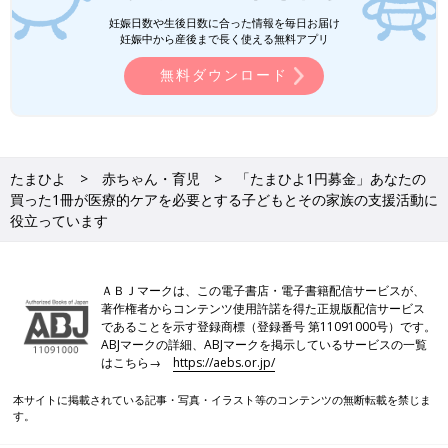
災害に備えて具体的に何をすべきかを考えるきっか
妊娠日数や生後日数に合った情報を毎日お届け
けに
妊娠中から産後まで長く使える無料アプリ
無料ダウンロード
たまひよ
赤ちゃん・育児
「たまひよ1円募金」あなたの
買った1冊が医療的ケアを必要とする子どもとその家族の支援活動に
役立っています
ＡＢＪマークは、この電子書店・電子書籍配信サービスが、
著作権者からコンテンツ使用許諾を得た正規版配信サービス
であることを示す登録商標（登録番号 第11091000号）です。
ABJマークの詳細、ABJマークを掲示しているサービスの一覧
はこちら→
https://aebs.or.jp/
本サイトに掲載されている記事・写真・イラスト等のコンテンツの無断転載を禁じま
す。