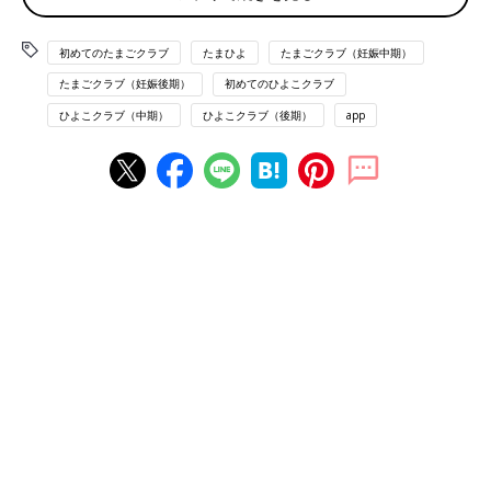
の助成を行いました。また、「令和6年能登半島地震で被災した
子どもの学びや育ちの支援活動助成」も実施いたしました。
初めてのたまごクラブ
たまひよ
たまごクラブ（妊娠中期）
【公式サイト】公益財団法人ベネッセこども基金 (benesse-
たまごクラブ（妊娠後期）
初めてのひよこクラブ
kodomokikin.or.jp)
ひよこクラブ（中期）
ひよこクラブ（後期）
app
2023年度の寄付先の中から「一般社団法人Orange
Kids’Care Lab.（福井県）」をリポートします！
福井県を拠点とする「一般社団法人Orange Kids’Care Lab.」は、
医療的ケアが必要な子どもとその家族の支援を行うために、
2012年に設立された団体です（2012年に株式会社として設立さ
れ、2015年に一般社団法人に変更）。医療的ケアが必要な子ど
もたちの地域の居場所となる施設運営や各種支援を行うほか、
2023年度にはベネッセこども基金の助成事業として、医療的ケ
ア等がある子どもと家族の災害学習キャンプを開催しました。同
法人で代表理事を務める戸泉めぐみさん、事務局の宮武寛子さん
に、Orange Kids’Care Lab.の事業内容や活動に込めた想いについ
て伺いました。