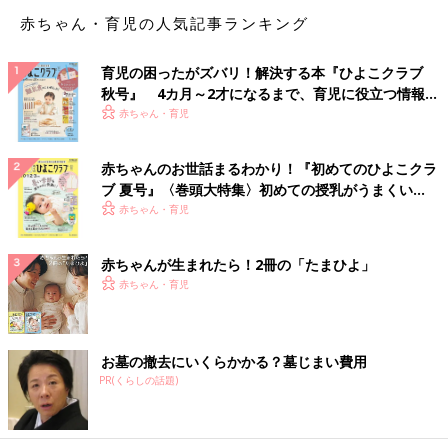
また、壁を支えにすることでフォームが安定して正しい姿勢を維
赤ちゃん・育児の人気記事ランキング
持しやすいのもウォールトレーニングの特徴です。左右の可動域
の差もわかりやすいため、無理にからだを動かして痛めてしまう
ようなトラブルを回避しやすくなります。
育児の困ったがズバリ！解決する本『ひよこクラブ
秋号』 4カ月～2才になるまで、育児に役立つ情報が
いっぱい！
ウォールトレーニングのやり方
赤ちゃん・育児
赤ちゃんのお世話まるわかり！『初めてのひよこクラ
ブ 夏号』〈巻頭大特集〉初めての授乳がうまくい
く！ おっぱい・ミルクの基本と夏のトラブル 解決テ
赤ちゃん・育児
ク
赤ちゃんが生まれたら！2冊の「たまひよ」
赤ちゃん・育児
お墓の撤去にいくらかかる？墓じまい費用
PR(くらしの話題)