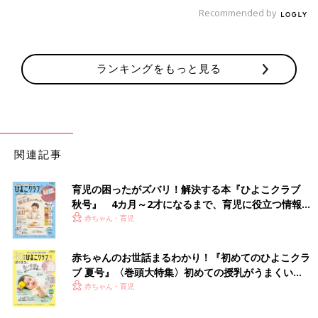
ここからは、ウォールトレーニングの具体的なやり方をご紹介し
Recommended by
ます。
ヒップリフト
ランキングをもっと見る
関連記事
育児の困ったがズバリ！解決する本『ひよこクラブ
秋号』 4カ月～2才になるまで、育児に役立つ情報が
いっぱい！
赤ちゃん・育児
赤ちゃんのお世話まるわかり！『初めてのひよこクラ
ブ 夏号』〈巻頭大特集〉初めての授乳がうまくい
く！ おっぱい・ミルクの基本と夏のトラブル 解決テ
赤ちゃん・育児
ク