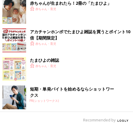
赤ちゃんが生まれたら！2冊の「たまひよ」
赤ちゃん・育児
アカチャンホンポでたまひよ雑誌を買うとポイント10
倍【期間限定】
赤ちゃん・育児
たまひよの雑誌
赤ちゃん・育児
写真：高橋かなこ（上・下）
短期・単発バイトを始めるならショットワー
(1) 仰向けになり、ひざを軽く曲げて両足裏を壁につける。足は
クス
腰幅程度に開く。
PR(ショットワークス)
(2) 両手で床を押し、お尻を持ち上げる。
(3) (1)(2)を繰り返す。
Recommended by
お尻まわりの筋肉を鍛えるのに効果的なトレーニングです。お尻
を持ち上げるときは、お尻の穴をキュッと締めて力を入れましょ