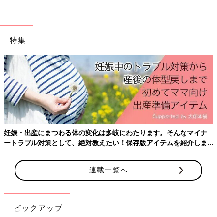
う。お尻を鍛えるとヒップアップ効果で脚が長く見えるようにな
りますよ。ただし、無理にお尻を上げすぎてしまうと、首や腰を
痛めてしまう可能性があるので、おなかにも力を入れて、腰が反
りすぎないように注意しましょう。
特集
腹筋
妊娠・出産にまつわる体の変化は多岐にわたります。そんなマイナ
ートラブル対策として、絶対教えたい！保存版アイテムを紹介しま
す。
連載一覧へ
ピックアップ