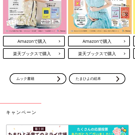
Amazonで購入
Amazonで購入
写真：高橋かなこ
楽天ブックスで購入
楽天ブックスで購入
(1) 腕を伸ばして指先が壁につく位置で立つ。足は腰幅程度に開
く。
(2) 肩と同じ高さで手のひらを壁につけ、両手の間隔を肩幅の1.5
倍程度に開く。
ムック書籍
たまひよの絵本
(3) かかとが浮かないように注意しながら、ゆっくりひじを曲げ
る。
(4) ゆっくりひじを伸ばす。
床での腕立て伏せができない人もチャレンジしやすいトレーニン
キャンペーン
グです。簡単にできますが、腕に体重をかけることで、意外と腕
に負荷がかかって鍛えられます。10〜15回×3セットを目標に行
いましょう。