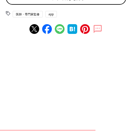
スキマ時間に実践できる
医師・専門家監修
app
ウォールトレーニングは壁さえあればどこでもできるトレーニン
グです。トレーニング道具なども不要なので、家事や育児の合
間、仕事の休憩時間など、いわゆるスキマ時間に気軽にできま
す。とくに、立ったままできるものであれば、せまい場所でも可
能です。リビングや寝室、洗面所など、家の中でも場所を選ばず
できるのが嬉しいポイントです。
運動不足解消や姿勢の改善ができる
老若男女が手軽にできるウォールトレーニングですが、そのなか
でも運動初心者や運動不足の人には
とくにおすすめです。それは、からだにかかる負荷を調整できる
からです。筋肉をしっかり使ってからだを動かすのは一般的な筋
トレと同じですが、壁を支えにすることで負荷を軽減しやすくな
ります。久しぶりに運動をする人は、いきなり負荷をかけすぎる
とからだを痛めてしまう可能性があるので、壁を使ってうまく調
整するのもいいでしょう。