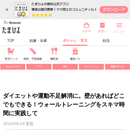
×
内祝い
SHOP
メニュー
TOP
妊娠・出産
赤ちゃん・育児
妊活
育児グッズ
病気・予防接種
離乳食
優待パス
ひよこクラブ
アプリ
SNS
キャンペーン
写真スタジオ
ダイエットや運動不足解消に。壁があればどこ
でもできる！ウォールトレーニングをスキマ時
間に実践して
2024/06/24
更新