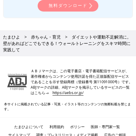
しまうと、急にモチベーションが下がってしまったり、からだを
無料ダウンロード
痛めてしまったりする可能性があります。無理のない範囲で、自
分が続けやすい方法で行いましょう。
ウォールトレーニングで運動習慣をつけよう
たまひよ
赤ちゃん・育児
ダイエットや運動不足解消に。
壁があればどこでもできる！ウォールトレーニングをスキマ時間に
実践して
ＡＢＪマークは、この電子書店・電子書籍配信サービスが、
著作権者からコンテンツ使用許諾を得た正規版配信サービス
であることを示す登録商標（登録番号 第11091000号）です。
ABJマークの詳細、ABJマークを掲示しているサービスの一覧
はこちら→
https://aebs.or.jp/
本サイトに掲載されている記事・写真・イラスト等のコンテンツの無断転載を禁じま
す。
たまひよについて
利用規約
ポリシー
医師・専門家一覧
今回はウォールトレーニングについてご紹介しました。幅広い世
サイトマップ
調査・プレスリリース・メディア掲載
広告のご相談