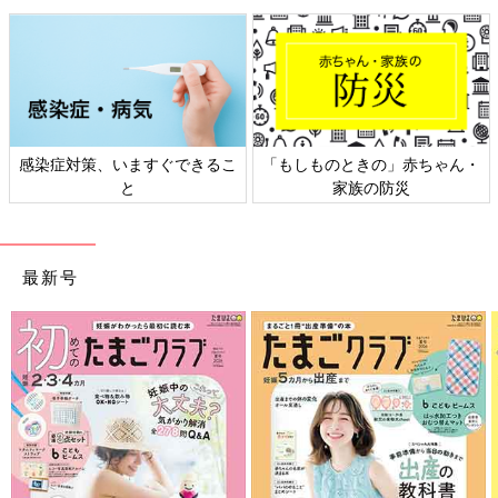
写真：高橋かなこ（上・下）
(1) 仰向けになり、足裏を壁につける。ひざを90度に曲げる。
(2) 両手を頭の後ろに添えて上半身を起こす。
腹筋初心者の人はとくに、壁を使うことをおすすめします。フォ
ームが崩れにくいため、正しく筋肉にアプローチできるからで
感染症対策、いますぐできるこ
「もしものときの」赤ちゃん・
す。まずは10回を目標に行い、慣れてきたら徐々に回数を増やし
と
家族の防災
ましょう。くびれが欲しい人は、左右にひねりながら行ってみて
ください。ひねりの動きを入れることで、横腹の贅肉撃退にも効
果的ですよ。
最新号
腕立て伏せ