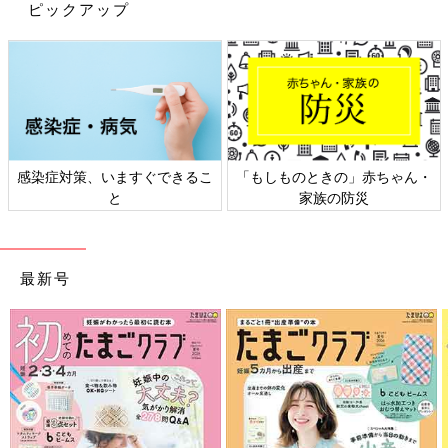
ピックアップ
ザーで1級FP技能士の前田菜穂子さんに聞きました。
「家計簿の目的は『お金を見える化』。計画的に貯
蓄できていれば必要はない」と、専門家
「
家計簿の目的とメリットは
お金を見える化することで、無駄遣
いを減らし、計画的に貯金すること
です。
感染症対策、いますぐできるこ
「もしものときの」赤ちゃん・
と
家族の防災
一方デメリットはコメントの通り
時間を取られて続けるのが大
変、支出の管理そのものにストレスを感じる、
ことですよね。
実は、私が所属するFP（ファイナンシャル・プランナー）マ
マ・フレンズのメンバーも半分が『家計簿をつけない派』なんで
最新号
す。全員に共通していたのが以下の3点です。
１ 昔は家計簿をつけていた
２ 収入も支出も大きな波がない
３ その時間を他に回したい
まさに『あーさん』のコメントと同じです！