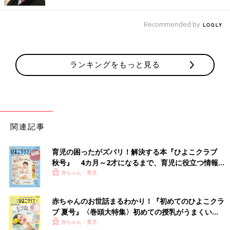
「レシートがたまったらExcelに入力。データはUSBに保存し、
夫婦共同で入力しています」（あわ）
Recommended by
「Excelです。家計の黄金比を自動計算して、毎月の予算を分か
るように工夫しました！」（あべちゃん）
ランキングをもっと見る
「自分でカスタマイズしたExcelに入力しています。毎月の貯金
額が一目でわかるようにして、増えていく楽しみを実感できるよ
うにしています」（あおい）
「レシートがある程度たまったらまとめてExcelに入力。固定
関連記事
費、変動費とカテゴリーを分けて集計しています。見える化する
ことで、使い過ぎ防止になっています」（ましゅまろ）
育児の困ったがズバリ！解決する本『ひよこクラブ
秋号』 4カ月～2才になるまで、育児に役立つ情報が
しっかり者は二刀流で家計を把握！
いっぱい！
赤ちゃん・育児
「自分の収支はスマホのアプリで、家の収支はダイソーの家計簿
赤ちゃんのお世話まるわかり！『初めてのひよこクラ
で管理しています」（ななみん）
ブ 夏号』〈巻頭大特集〉初めての授乳がうまくい
く！ おっぱい・ミルクの基本と夏のトラブル 解決テ
赤ちゃん・育児
「アプリで家計簿をつけていますが、月毎にエクセルで打ち出し