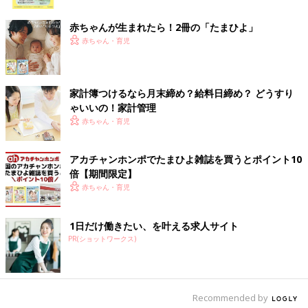
ク
て、表にして見やすくして夫婦で共有しています」（すーざん）
赤ちゃんが生まれたら！2冊の「たまひよ」
「家計簿をつけない理由」は「めんどくさい」「カ
赤ちゃん・育児
ードの明細で十分」などなど
家計簿つけるなら月末締め？給料日締め？ どうすり
「いいえ」と回答した51.7％の人に「家計簿をつけたり、家計管
ゃいいの！家計管理
理をしていない理由を教えてください」と、質問したところ、ダ
赤ちゃん・育児
ントツは「めんどくさい」でした。
「家計簿アプリを何度か入れて挑戦しましたが、いずれも全く続
アカチャンホンポでたまひよ雑誌を買うとポイント10
かない（笑）」（ゆめたま）
倍【期間限定】
「続かなかったし、私だけが買い物へ行くわけでは無いので、全
赤ちゃん・育児
てを管理することは不可能でした」（さや）
1日だけ働きたい、を叶える求人サイト
「産後、忙しくて記入する時間がなくなり、後でまとめてやろう
PR(ショットワークス)
と思っても、大量のレシートを見て挫折」（イズミ）
家計簿をつけていた人でも、出産を機に「時間がない」とやめる
人が続出。さらに家計簿の効果に疑問を感じる声もありました。
Recommended by