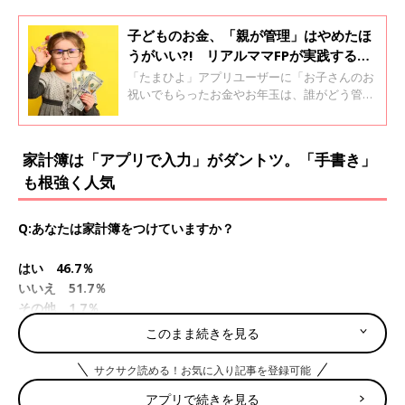
子どものお金、「親が管理」はやめたほ
うがいい?! リアルママFPが実践する金
銭教育３ステップ
「たまひよ」アプリユーザーに「お子さんのお
祝いでもらったお金やお年玉は、誰がどう管理
していますか？」と、質問。お子さんが乳幼児
という家庭が多いので「親が管理」が９割を超
えました。しかしお父さん・お母さん銀行へ
家計簿は「アプリで入力」がダントツ。「手書き」
の“スルーパス”は、子どもの成長とともに難し
も根強く人気
くなります。その際の注意点やアドバイスを、
ライフスタイルアドバイザーで１級FP技能士の
前田菜穂子さんに聞きました。
Q:あなたは家計簿をつけていますか？
はい 46.7％
いいえ 51.7％
その他 1.7％
このまま続きを見る
家計簿のつけ方でダントツで多かったのが「アプリ」。続いて
「手書き」、カスタマイズした「Excel」という順番になりまし
サクサク読める！お気に入り記事を登録可能
た。
アプリで続きを見る