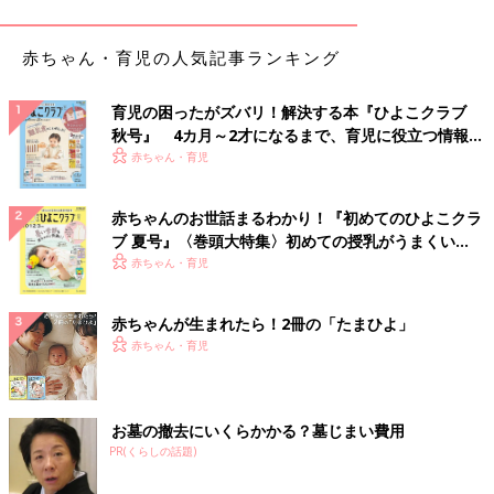
す」（のん）
赤ちゃん・育児の人気記事ランキング
意外に多し！一目瞭然でわかりやすい手書き派
育児の困ったがズバリ！解決する本『ひよこクラブ
「
100均
で買った簡単な家計簿に自己流で記入しています。紙だ
秋号』 4カ月～2才になるまで、育児に役立つ情報が
とパッと比較できて見やすい」（とみー）
いっぱい！
赤ちゃん・育児
「ノートに枠を書いた手作り家計簿です。レシートは必ずもら
い、その日か翌日には記入しています。お金を使わなかった日は
赤ちゃんのお世話まるわかり！『初めてのひよこクラ
可愛いシールを貼って、気持ちを高めています」（出戻り@ア
ブ 夏号』〈巻頭大特集〉初めての授乳がうまくい
ギ）
く！ おっぱい・ミルクの基本と夏のトラブル 解決テ
赤ちゃん・育児
ク
「毎日は億劫なので、ノートに1ヶ月でどんだけ使ったか、ざっ
赤ちゃんが生まれたら！2冊の「たまひよ」
くり記録しています」（チャン）
赤ちゃん・育児
「ノートに月ごとに書いています。細部は無理ですが、食費だけ
は意識してつけています」（めいちゃん）
お墓の撤去にいくらかかる？墓じまい費用
PR(くらしの話題)
カスタマイズできるし自動で計算のExcel派