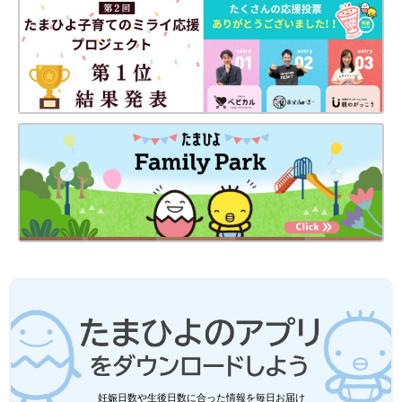
家計簿をつけている方も『先取り貯蓄の金額は決まっていない』
のであれば、『収入―先取り貯蓄＝使ってよい金額』を計算しま
しょう。「③生活が変わる時」には調整を繰り返します。
まずは無理のない範囲で！ 計画通りにお金が貯まれば管理する
ストレスもきっと軽くなります」
前田菜穂子
PROFILE）
みつめFP事務所代表で、１級ＦＰ技能士（国家資格）、ＣＦＰ
®（日本ＦＰ協会）、育勉®インストラクター、日本学生支援機
構認定スカラシップ・アドバイザー（平成２９年１０月~令和７
年９月）FPmamaFriendsおこづかい教室認定講師。猛烈に働い
た13年間の会社員生活での挫折や長く続いた不妊治療経験など、
人生の壁にぶつかったことをきっかけに、金融業界未経験ながら
５年間猛勉強してFPの資格を取得。“今より幸せで円満な家庭づ
くりのお手伝い”をモットーとし、娘として、妻として、母とし
て、そして専門家として広い視野をもち、親子や夫婦でも話題に
妊娠日数や生後日数に合った情報を毎日お届け