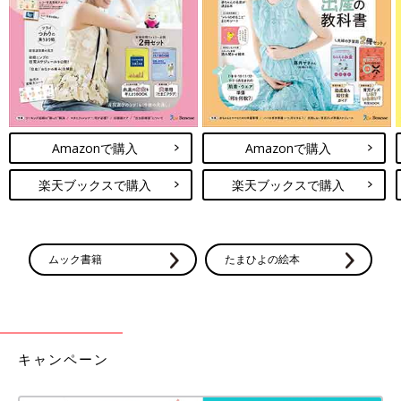
毎月と1年間のお金の流れ把握でき、計画的に貯金ができるとい
う条件付き
ですが、
家計簿は『必ずつけなければいけない』とい
うものでもないんです。
コメントにあるように『食費だけ』『子どもや家族にかかわるお
金だけ』など、コントロールが必要な部分だけつけるのもアリだ
と思います。
一方、家計簿をつけたほうがよいのは次の3つに当てはまる方。
Amazonで購入
Amazonで購入
１ 毎月なぜか赤字（赤字か黒字かわからない人も含む）
楽天ブックスで購入
楽天ブックスで購入
２ 税金や保険、車検の支払い、家電の故障や買替えで毎回慌て
る
３ 生活が変わった（出産・進学・転職・引っ越し等）、もしく
はもうすぐ変わる
ムック書籍
たまひよの絵本
どれか
１つでも当てはまったら、少なくとも1ヶ月がんばって全
収支を把握してください。
そして
『収入―貯蓄＝使ってよい金額』になるように予算を立て
キャンペーン
なおしましょう。『今月の稼ぎ＝今月使える金額』ではなく、
『先取り貯蓄』
を忘れてはいけません。