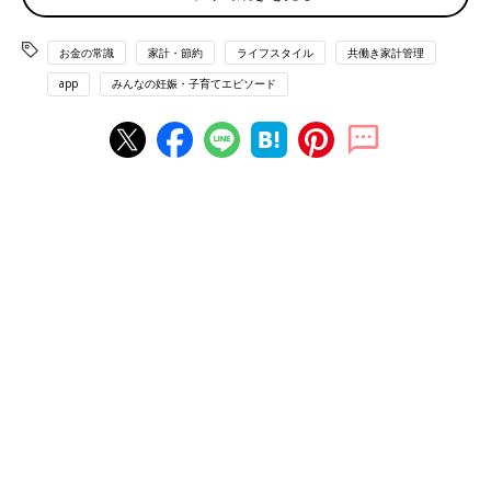
まずは「家計簿をつけている」ママ＆パパのコメントを紹介しま
す。
お金の常識
家計・節約
ライフスタイル
共働き家計管理
連携できるし、サクっと入力できる「アプリ」派が
app
みんなの妊娠・子育てエピソード
ダントツ！
「レシートを必ずもらって、一気にアプリに打ち込むと楽です」
（もちころ）
「スマホのアプリです。以前のアプリは起動するまでに時間がか
かり、イラっとしてやめた経験があったので、即起動のアプリを
選びました」（すみたんまん）
「レシートを撮影するだけで記録できるアプリを使っています」
（きなこんぐ）
「家計簿アプリで夫婦の全ての銀行口座とクレジットカードなど
を連携。現金やキャッシュレス決済も全て入力してオープンにし
て管理しています。夫婦でのお金のトラブルは絶対にしたくない
し、将来に向けた貯蓄の話もしやすくなり、とても良い感じで