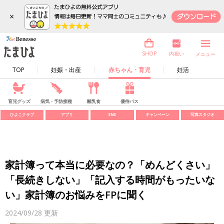
×
内祝い
SHOP
メニュー
TOP
妊娠・出産
赤ちゃん・育児
妊活
育児グッズ
病気・予防接種
離乳食
優待パス
ひよこクラブ
アプリ
SNS
キャンペーン
写真スタジオ
家計簿って本当に必要なの？「めんどくさい」
「長続きしない」「記入する時間がもったいな
い」家計簿のお悩みをFPに聞く
2024/09/28
更新