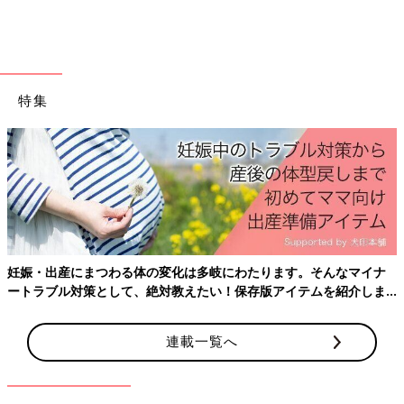
カードの明細で十分、など家計簿の必要性を感じない
「つけ忘れなどで管理が追いつかなくなりました。ほとんどがク
レジットカード払いなので、アプリで明細を確認すれば、だいた
特集
いは把握できるし…」（おもち）
「全ての引き落としを1つの口座にまとめており、その月の口座
引き落とし額＝支出になるので（家計簿はつけていません）」
（シャオリン）
「過去には家計簿をつけていたけれど、無駄遣いはしないし、家
計簿をつけようがつけまいが使うお金は使うし。つける理由がわ
からなくなり、やめました」（ほーほ）
妊娠・出産にまつわる体の変化は多岐にわたります。そんなマイナ
ートラブル対策として、絶対教えたい！保存版アイテムを紹介しま
「つけていたけど、節約効果は感じませんでした。つけなくても
す。
残高は確認できるし、支出に大きな波があるでもなく。家計簿を
つけるってめんどくさいし、その時間を有効活用したほうが……
連載一覧へ
と思ってしまって」（あー）
そもそも家計簿は必要なのでしょうか？ライフスタイルアドバイ