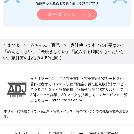
しづらい「お金のハナシ」に向き合うきっかけを提供していま
妊娠中から産後まで長く使える無料アプリ
す。プライベートでは一児の母。
無料ダウンロード
みつめFP事務所「みつめfp.com」
Amebaブログ「オンライン親子おこづかい教室|家計診断FPなお
ママ」
たまひよ
赤ちゃん・育児
家計簿って本当に必要なの？
FPmamaFriends「おこづかい」から始めるこどもの自立教育
「めんどくさい」「長続きしない」「記入する時間がもったいな
い」家計簿のお悩みをFPに聞く
取材・文／和兎 尊美、たまひよONLINE編集部
※文中のコメントは「たまひよ」アプリユーザーから集めた体験
談を再編集したものです。
ＡＢＪマークは、この電子書店・電子書籍配信サービスが、
※調査は2024年3月実施の「まいにちのたまひよ」アプリユーザ
著作権者からコンテンツ使用許諾を得た正規版配信サービス
ーに実施ししたものです。（有効回答数242人）
であることを示す登録商標（登録番号 第11091000号）です。
ABJマークの詳細、ABJマークを掲示しているサービスの一覧
※記事の内容は2024年6月の情報で、現在と異なる場合がありま
はこちら→
https://aebs.or.jp/
す。
本サイトに掲載されている記事・写真・イラスト等のコンテンツの無断転載を禁じま
子育て世代、年間貯金額は「わからな
す。
い」が約2割で最多！“夫婦別財布”の家
計事情にFPが警鐘
「たまひよ」アプリユーザーに「あなたの家庭
たまひよについて
利用規約
ポリシー
医師・専門家一覧