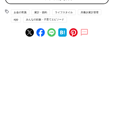
まずは「家計簿をつけている」ママ＆パパのコメントを紹介しま
す。
お金の常識
家計・節約
ライフスタイル
共働き家計管理
連携できるし、サクっと入力できる「アプリ」派が
app
みんなの妊娠・子育てエピソード
ダントツ！
「レシートを必ずもらって、一気にアプリに打ち込むと楽です」
（もちころ）
「スマホのアプリです。以前のアプリは起動するまでに時間がか
かり、イラっとしてやめた経験があったので、即起動のアプリを
選びました」（すみたんまん）
「レシートを撮影するだけで記録できるアプリを使っています」
（きなこんぐ）
「家計簿アプリで夫婦の全ての銀行口座とクレジットカードなど
を連携。現金やキャッシュレス決済も全て入力してオープンにし
て管理しています。夫婦でのお金のトラブルは絶対にしたくない
し、将来に向けた貯蓄の話もしやすくなり、とても良い感じで