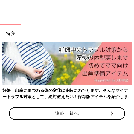
カードの明細で十分、など家計簿の必要性を感じない
「つけ忘れなどで管理が追いつかなくなりました。ほとんどがク
レジットカード払いなので、アプリで明細を確認すれば、だいた
特集
いは把握できるし…」（おもち）
「全ての引き落としを1つの口座にまとめており、その月の口座
引き落とし額＝支出になるので（家計簿はつけていません）」
（シャオリン）
「過去には家計簿をつけていたけれど、無駄遣いはしないし、家
計簿をつけようがつけまいが使うお金は使うし。つける理由がわ
からなくなり、やめました」（ほーほ）
妊娠・出産にまつわる体の変化は多岐にわたります。そんなマイナ
ートラブル対策として、絶対教えたい！保存版アイテムを紹介しま
「つけていたけど、節約効果は感じませんでした。つけなくても
す。
残高は確認できるし、支出に大きな波があるでもなく。家計簿を
つけるってめんどくさいし、その時間を有効活用したほうが……
連載一覧へ
と思ってしまって」（あー）
そもそも家計簿は必要なのでしょうか？ライフスタイルアドバイ