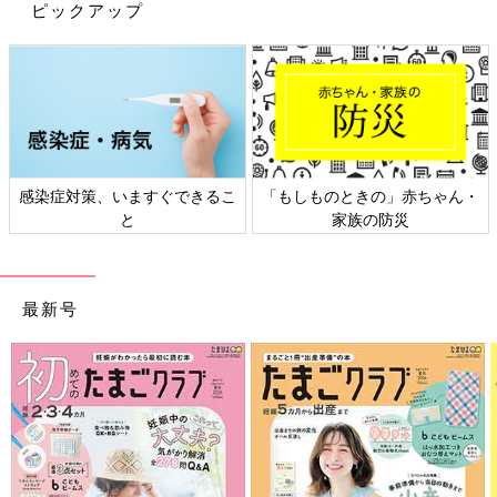
ピックアップ
ザーで1級FP技能士の前田菜穂子さんに聞きました。
「家計簿の目的は『お金を見える化』。計画的に貯
蓄できていれば必要はない」と、専門家
「
家計簿の目的とメリットは
お金を見える化することで、無駄遣
いを減らし、計画的に貯金すること
です。
感染症対策、いますぐできるこ
「もしものときの」赤ちゃん・
と
家族の防災
一方デメリットはコメントの通り
時間を取られて続けるのが大
変、支出の管理そのものにストレスを感じる、
ことですよね。
実は、私が所属するFP（ファイナンシャル・プランナー）マ
マ・フレンズのメンバーも半分が『家計簿をつけない派』なんで
最新号
す。全員に共通していたのが以下の3点です。
１ 昔は家計簿をつけていた
２ 収入も支出も大きな波がない
３ その時間を他に回したい
まさに『あーさん』のコメントと同じです！