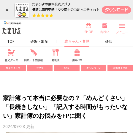
×
内祝い
SHOP
メニュー
TOP
妊娠・出産
赤ちゃん・育児
妊活
育児グッズ
病気・予防接種
離乳食
優待パス
ひよこクラブ
アプリ
SNS
キャンペーン
写真スタジオ
家計簿って本当に必要なの？「めんどくさい」
「長続きしない」「記入する時間がもったいな
い」家計簿のお悩みをFPに聞く
2024/09/28
更新