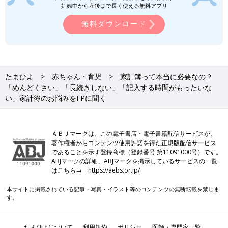
しづらい「お金のハナシ」に向き合うきっかけを提供していま
妊娠中から産後まで長く使える無料アプリ
す。プライベートでは一児の母。
無料ダウンロード
みつめFP事務所「みつめfp.com」
Amebaブログ「オンライン親子おこづかい教室|家計診断FPなお
ママ」
たまひよ
赤ちゃん・育児
家計簿って本当に必要なの？
FPmamaFriends「おこづかい」から始めるこどもの自立教育
「めんどくさい」「長続きしない」「記入する時間がもったいな
い」家計簿のお悩みをFPに聞く
取材・文／和兎 尊美、たまひよONLINE編集部
※文中のコメントは「たまひよ」アプリユーザーから集めた体験
談を再編集したものです。
ＡＢＪマークは、この電子書店・電子書籍配信サービスが、
※調査は2024年3月実施の「まいにちのたまひよ」アプリユーザ
著作権者からコンテンツ使用許諾を得た正規版配信サービス
ーに実施ししたものです。（有効回答数242人）
であることを示す登録商標（登録番号 第11091000号）です。
ABJマークの詳細、ABJマークを掲示しているサービスの一覧
※記事の内容は2024年6月の情報で、現在と異なる場合がありま
はこちら→
https://aebs.or.jp/
す。
本サイトに掲載されている記事・写真・イラスト等のコンテンツの無断転載を禁じま
子育て世代、年間貯金額は「わからな
す。
い」が約2割で最多！“夫婦別財布”の家
計事情にFPが警鐘
「たまひよ」アプリユーザーに「あなたの家庭
たまひよについて
利用規約
ポリシー
医師・専門家一覧