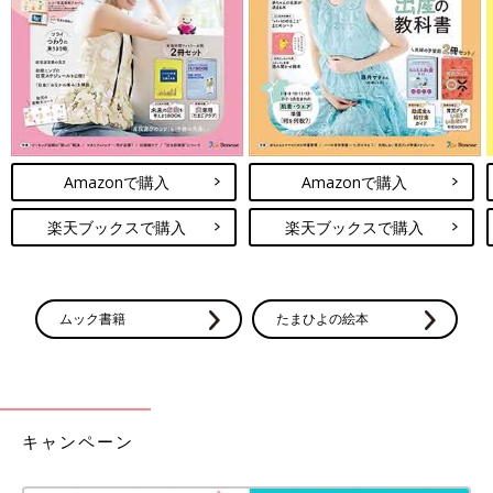
毎月と1年間のお金の流れ把握でき、計画的に貯金ができるとい
う条件付き
ですが、
家計簿は『必ずつけなければいけない』とい
うものでもないんです。
コメントにあるように『食費だけ』『子どもや家族にかかわるお
金だけ』など、コントロールが必要な部分だけつけるのもアリだ
と思います。
一方、家計簿をつけたほうがよいのは次の3つに当てはまる方。
Amazonで購入
Amazonで購入
１ 毎月なぜか赤字（赤字か黒字かわからない人も含む）
楽天ブックスで購入
楽天ブックスで購入
２ 税金や保険、車検の支払い、家電の故障や買替えで毎回慌て
る
３ 生活が変わった（出産・進学・転職・引っ越し等）、もしく
はもうすぐ変わる
ムック書籍
たまひよの絵本
どれか
１つでも当てはまったら、少なくとも1ヶ月がんばって全
収支を把握してください。
そして
『収入―貯蓄＝使ってよい金額』になるように予算を立て
キャンペーン
なおしましょう。『今月の稼ぎ＝今月使える金額』ではなく、
『先取り貯蓄』
を忘れてはいけません。