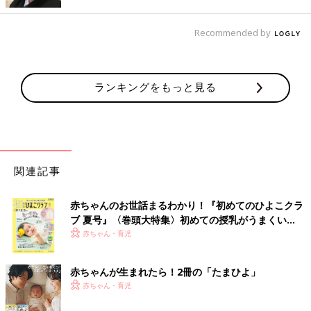
「レシートがたまったらExcelに入力。データはUSBに保存し、
夫婦共同で入力しています」（あわ）
Recommended by
「Excelです。家計の黄金比を自動計算して、毎月の予算を分か
るように工夫しました！」（あべちゃん）
ランキングをもっと見る
「自分でカスタマイズしたExcelに入力しています。毎月の貯金
額が一目でわかるようにして、増えていく楽しみを実感できるよ
うにしています」（あおい）
「レシートがある程度たまったらまとめてExcelに入力。固定
関連記事
費、変動費とカテゴリーを分けて集計しています。見える化する
ことで、使い過ぎ防止になっています」（ましゅまろ）
赤ちゃんのお世話まるわかり！『初めてのひよこクラ
ブ 夏号』〈巻頭大特集〉初めての授乳がうまくい
しっかり者は二刀流で家計を把握！
く！ おっぱい・ミルクの基本と夏のトラブル 解決テ
赤ちゃん・育児
ク
「自分の収支はスマホのアプリで、家の収支はダイソーの家計簿
赤ちゃんが生まれたら！2冊の「たまひよ」
で管理しています」（ななみん）
赤ちゃん・育児
「アプリで家計簿をつけていますが、月毎にエクセルで打ち出し