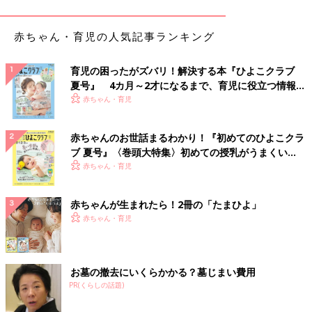
す」（のん）
赤ちゃん・育児の人気記事ランキング
意外に多し！一目瞭然でわかりやすい手書き派
育児の困ったがズバリ！解決する本『ひよこクラブ
「
100均
で買った簡単な家計簿に自己流で記入しています。紙だ
夏号』 4カ月～2才になるまで、育児に役立つ情報が
とパッと比較できて見やすい」（とみー）
いっぱい！
赤ちゃん・育児
「ノートに枠を書いた手作り家計簿です。レシートは必ずもら
い、その日か翌日には記入しています。お金を使わなかった日は
赤ちゃんのお世話まるわかり！『初めてのひよこクラ
可愛いシールを貼って、気持ちを高めています」（出戻り@ア
ブ 夏号』〈巻頭大特集〉初めての授乳がうまくい
ギ）
く！ おっぱい・ミルクの基本と夏のトラブル 解決テ
赤ちゃん・育児
ク
「毎日は億劫なので、ノートに1ヶ月でどんだけ使ったか、ざっ
赤ちゃんが生まれたら！2冊の「たまひよ」
くり記録しています」（チャン）
赤ちゃん・育児
「ノートに月ごとに書いています。細部は無理ですが、食費だけ
は意識してつけています」（めいちゃん）
お墓の撤去にいくらかかる？墓じまい費用
PR(くらしの話題)
カスタマイズできるし自動で計算のExcel派