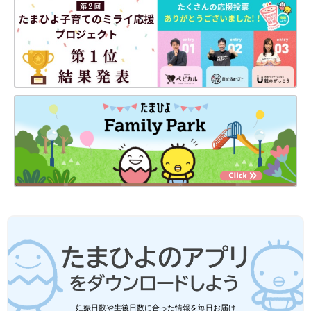
家計簿をつけている方も『先取り貯蓄の金額は決まっていない』
のであれば、『収入―先取り貯蓄＝使ってよい金額』を計算しま
しょう。「③生活が変わる時」には調整を繰り返します。
まずは無理のない範囲で！ 計画通りにお金が貯まれば管理する
ストレスもきっと軽くなります」
前田菜穂子
PROFILE）
みつめFP事務所代表で、１級ＦＰ技能士（国家資格）、ＣＦＰ
®（日本ＦＰ協会）、育勉®インストラクター、日本学生支援機
構認定スカラシップ・アドバイザー（平成２９年１０月~令和７
年９月）FPmamaFriendsおこづかい教室認定講師。猛烈に働い
た13年間の会社員生活での挫折や長く続いた不妊治療経験など、
人生の壁にぶつかったことをきっかけに、金融業界未経験ながら
５年間猛勉強してFPの資格を取得。“今より幸せで円満な家庭づ
くりのお手伝い”をモットーとし、娘として、妻として、母とし
て、そして専門家として広い視野をもち、親子や夫婦でも話題に
妊娠日数や生後日数に合った情報を毎日お届け