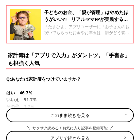
子どものお金、「親が管理」はやめたほ
うがいい?! リアルママFPが実践する金
銭教育３ステップ
「たまひよ」アプリユーザーに「お子さんのお
祝いでもらったお金やお年玉は、誰がどう管理
していますか？」と、質問。お子さんが乳幼児
という家庭が多いので「親が管理」が９割を超
えました。しかしお父さん・お母さん銀行へ
家計簿は「アプリで入力」がダントツ。「手書き」
の“スルーパス”は、子どもの成長とともに難し
も根強く人気
くなります。その際の注意点やアドバイスを、
ライフスタイルアドバイザーで１級FP技能士の
前田菜穂子さんに聞きました。
Q:あなたは家計簿をつけていますか？
はい 46.7％
いいえ 51.7％
その他 1.7％
このまま続きを見る
家計簿のつけ方でダントツで多かったのが「アプリ」。続いて
「手書き」、カスタマイズした「Excel」という順番になりまし
サクサク読める！お気に入り記事を登録可能
た。
アプリで続きを見る