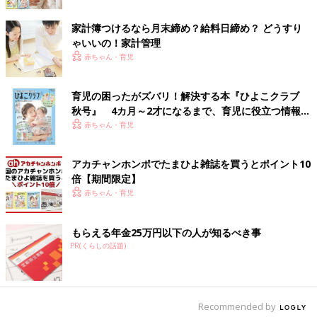
て、表にして見やすくして夫婦で共有しています」（すーざん）
家計簿つけるなら月末締め？給料日締め？ どうすり
「家計簿をつけない理由」は「めんどくさい」「カ
ゃいいの！家計管理
赤ちゃん・育児
ードの明細で十分」などなど
育児の困ったがズバリ！解決する本『ひよこクラブ
「いいえ」と回答した51.7％の人に「家計簿をつけたり、家計管
秋号』 4カ月～2才になるまで、育児に役立つ情報が
理をしていない理由を教えてください」と、質問したところ、ダ
いっぱい！
赤ちゃん・育児
ントツは「めんどくさい」でした。
「家計簿アプリを何度か入れて挑戦しましたが、いずれも全く続
アカチャンホンポでたまひよ雑誌を買うとポイント10
かない（笑）」（ゆめたま）
倍【期間限定】
「続かなかったし、私だけが買い物へ行くわけでは無いので、全
赤ちゃん・育児
てを管理することは不可能でした」（さや）
もらえる年金25万円以下の人が知るべき事
「産後、忙しくて記入する時間がなくなり、後でまとめてやろう
PR(くらしの話題)
と思っても、大量のレシートを見て挫折」（イズミ）
家計簿をつけていた人でも、出産を機に「時間がない」とやめる
人が続出。さらに家計簿の効果に疑問を感じる声もありました。
Recommended by