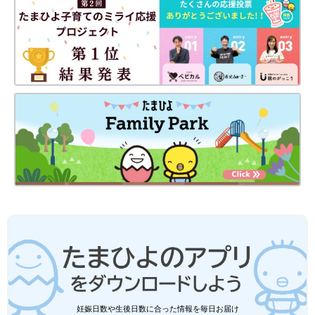
西松屋、しまむら、バースデイのミッフ
ィーアイテム「子どもが一目ぼれ」「か
わいいって声かけられる」大人気4選
たくさんの人から愛されているキャラクターの
「ミッフィー」。最近はさまざまなブランドか
らミッフィーアイテムが販売され、大人気とな
っています。そこで今回は、西松屋やしまむら
などのプチプラブランドで買える、ミッフィー
保育園着は汚れやすく、特に夏場は着替える回数も増えるので、
の子ども服をご紹介します♪
できるだけプチプラ価格のアイテムを選びたいですよね。今回ご
紹介したアイテムは、プチプラなのはもちろんのこと、オシャレ
なデザインで保育園着として使いやすいものばかり。ぜひお店で
チェックしてみてくださいね♪
(文：今井あやか)
●記事内容でご紹介している投稿、リンク先は、削除される場合
があります。あらかじめご了承ください。
●記事の内容は2024年6月の情報で、現在と異なる場合がありま
す。
●記事内の価格はすべて税込み、2024年6月時点のものです。
西松屋、バースデイ、しまむら「とんで
もなく高見え」「着せやすくて大満足」
妊娠日数や生後日数に合った情報を毎日お届け