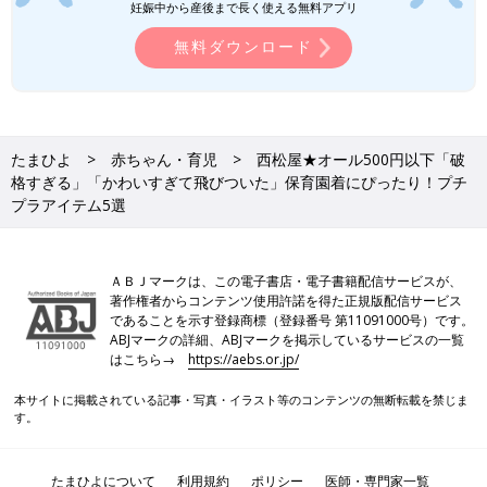
品切れ注意！大人気の浴衣＆甚平4選
もうすぐ夏祭りや花火大会の季節がやってきま
妊娠中から産後まで長く使える無料アプリ
すね。せっかくのイベントなので、お子さんに
無料ダウンロード
浴衣や甚平を着せてあげたいと考えている人が
多いのではないでしょうか？そこで今回は、プ
チプラブランドでゲットできる、おすすめの浴
衣と甚平をご紹介します♪
西松屋「1,779円→548円に！」「これ
は激アツ」これから使える！衝撃価格の
たまひよ
赤ちゃん・育児
西松屋★オール500円以下「破
セールアイテム4選
プチプラアイテムが大人気の西松屋では、底値
格すぎる」「かわいすぎて飛びついた」保育園着にぴったり！プチ
セールが開催されているようです。これからの
時期に大活躍するアイテムも値引きされてお
プラアイテム5選
り、SNSでも購入報告の投稿がたくさん。今回
は、なかでも特に話題となっているアイテムを
西松屋に関する記事一覧
ご紹介します♪
ＡＢＪマークは、この電子書店・電子書籍配信サービスが、
著作権者からコンテンツ使用許諾を得た正規版配信サービス
であることを示す登録商標（登録番号 第11091000号）です。
ABJマークの詳細、ABJマークを掲示しているサービスの一覧
はこちら→
https://aebs.or.jp/
本サイトに掲載されている記事・写真・イラスト等のコンテンツの無断転載を禁じま
す。
たまひよについて
利用規約
ポリシー
医師・専門家一覧