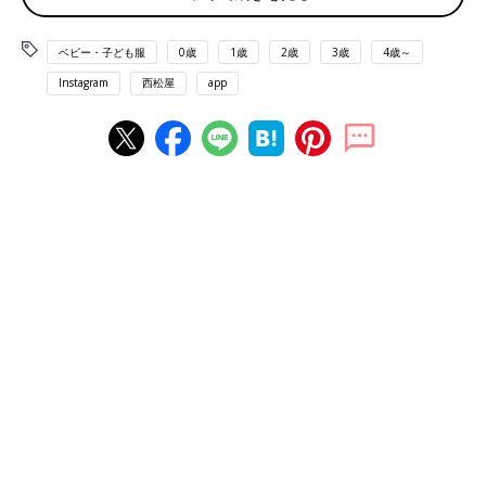
ベビー・子ども服
0歳
1歳
2歳
3歳
4歳～
Instagram
西松屋
app
出典：Instagramアカウント「piyo.piyo__chan」
こちらはpiyo.piyo__chanさんが
西松屋
で発見した、小花柄のトッ
プス。黒×花柄で甘すぎず、どんなコーデにも合わせやすいとの
こと♪ 保育園着としてはもちろん、お出かけにも使えそうですよ
ね。こちらは394円でゲットできるんだそう！