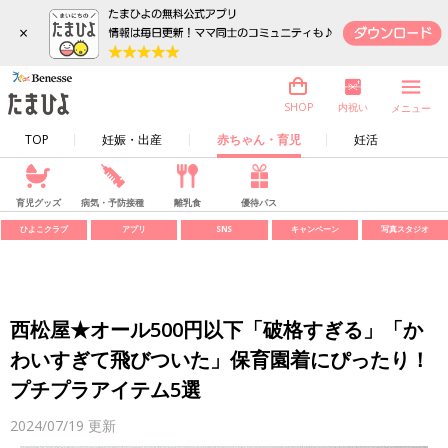
×
内祝い
SHOP
メニュー
TOP
妊娠・出産
赤ちゃん・育児
妊活
育児グッズ
病気・予防接種
離乳食
優待パス
ひよこクラブ
アプリ
SNS
キャンペーン
写真スタジオ
西松屋★オール500円以下「破格すぎる」「か
わいすぎて飛びついた」保育園着にぴったり！
プチプラアイテム5選
2024/07/19
更新