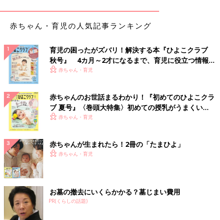
アニマル柄でオシャ見え確実！438円の7分丈レギン
ス
赤ちゃん・育児の人気記事ランキング
育児の困ったがズバリ！解決する本『ひよこクラブ
秋号』 4カ月～2才になるまで、育児に役立つ情報が
いっぱい！
赤ちゃん・育児
赤ちゃんのお世話まるわかり！『初めてのひよこクラ
ブ 夏号』〈巻頭大特集〉初めての授乳がうまくい
く！ おっぱい・ミルクの基本と夏のトラブル 解決テ
赤ちゃん・育児
ク
赤ちゃんが生まれたら！2冊の「たまひよ」
赤ちゃん・育児
お墓の撤去にいくらかかる？墓じまい費用
PR(くらしの話題)