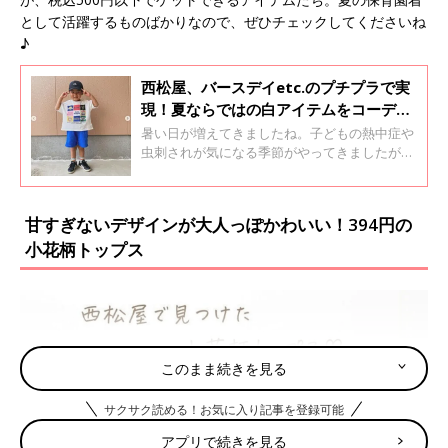
として活躍するものばかりなので、ぜひチェックしてくださいね
♪
西松屋、バースデイetc.のプチプラで実
現！夏ならではの白アイテムをコーデに
取り入れる理由とは？
暑い日が増えてきましたね。子どもの熱中症や
虫刺されが気になる季節がやってきましたが、
みなさんはどんな対策をしているでしょうか？
元子ども服販売員ライターの私がおすすめする
対策は、「白アイテムをコーデに取り入れる」
甘すぎないデザインが大人っぽかわいい！394円の
こと。今回は、白アイテムがおすすめな理由
小花柄トップス
や、税込394〜1,969円で購入できる、プチプラ
の白アイテムをご紹介します♪
このまま続きを見る
サクサク読める！お気に入り記事を登録可能
アプリで続きを見る