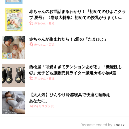
赤ちゃんのお世話まるわかり！『初めてのひよこクラ
ブ 夏号』〈巻頭大特集〉初めての授乳がうまくい
く！ おっぱい・ミルクの基本と夏のトラブル 解決テ
赤ちゃん・育児
ク
赤ちゃんが生まれたら！2冊の「たまひよ」
赤ちゃん・育児
西松屋「可愛すぎてテンションあがる」「機能性も
◎」元子ども服販売員ライター厳選★冬小物4選
赤ちゃん・育児
【大人気】ひんやり冷感寝具で快適な睡眠を
出典：Instagramアカウント「saa_ps2q」
あなたに。
こちらはsaa_ps2qさんがゲットした、西松屋のくま柄Tシャツ。
PR(アイリスプラザ)
トレンドのくま柄デザインが、1点あたり427円でゲットできる
んだそう！保育園着として、兄妹お揃いで購入したとのことです
♪
Recommended by