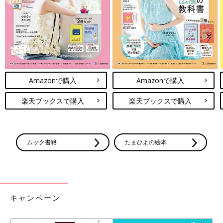
Amazonで購入
Amazonで購入
楽天ブックスで購入
楽天ブックスで購入
ムック書籍
たまひよの絵本
出典：Instagramアカウント「s_e_n_chan22」
こちらはs_e_n_chan22さんが購入した、西松屋の半袖Tシャツ。
アイスクリームのイラストが夏っぽくて、とてもかわいいですよ
ね♪ 生地は薄めで、柔らかいとのこと。1点あたり394円でゲッ
キャンペーン
トできるんだそうです！