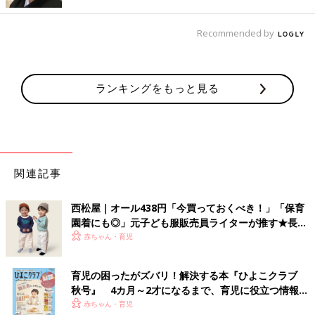
Recommended by
ランキングをもっと見る
出典：Instagramアカウント「yamamo_131」
yamamo_131さんが「かわいすぎる！」とおすすめするのは、
アニマル柄の7分丈レギンス。438円で販売されており、ネーム
タグも付いているとのこと！色合いがシンプルなので、コーデを
関連記事
組みやすいんだそうです♪
安かわアイテムで兄妹リンクが叶う♪ 427円のくま
西松屋｜オール438円「今買っておくべき！」「保育
園着にも◎」元子ども服販売員ライターが推す★長袖
柄Tシャツ
Tシャツ5選
赤ちゃん・育児
育児の困ったがズバリ！解決する本『ひよこクラブ
秋号』 4カ月～2才になるまで、育児に役立つ情報が
いっぱい！
赤ちゃん・育児