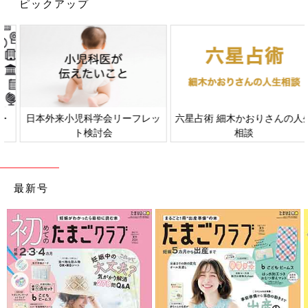
ピックアップ
出典：Instagramアカウント「umeume0291402」
Umekoさんが「こんなにかわいいのに安すぎ！」と絶賛するの
は、394円の5分丈レギンス。すそのメロウが今っぽく、オシャ
見えするデザインですよね！5分丈なので子どもも動きやすく、
保育園着として活躍しそう♪
日本外来小児科学会リーフレッ
六星占術 細木かおりさんの人生
ト検討会
相談
夏っぽデザインが最高にかわいい！394円のアイス
クリーム柄Tシャツ
最新号