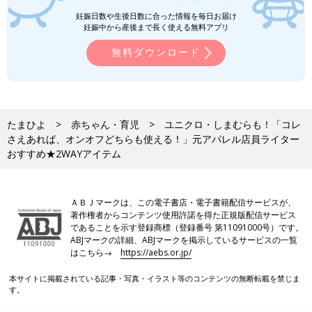
してみようかな...と思うことはありませんか？
動きやすさは大切だけど、おしゃれも思いっき
妊娠日数や生後日数に合った情報を毎日お届け
り楽しめるコーデが知りたい！そんなママたち
妊娠中から産後まで長く使える無料アプリ
のために今回は、子どもともいっしょに遊べる
無料ダウンロード
「おしゃれカジュアルコーデ」をまとめてみま
しまむら×tal.by yumi.（タル バイ ユ
した。
ミ）「秒で消えるほど人気」「天才すぎ
る」大バズり中の新作アイテム5選
しまむらのオリジナルブランド「tal.by yumi.
（タル バイ ユミ）」から発売された夏の新作
アイテムが、SNSで大バズり中！これからの季
たまひよ
赤ちゃん・育児
ユニクロ・しまむらも！「コレ
節に大活躍するものばかりで、購入報告の投稿
さえあれば、オンオフどちらも使える！」元アパレル店員ライター
が相次いでいます。今回は、そのなかでも特に
ユニクロ/UNIQLOに関する記事一覧
人気を集めているアイテムをご紹介します♪
おすすめ★2WAYアイテム
しまむらに関する記事一覧
ＡＢＪマークは、この電子書店・電子書籍配信サービスが、
ファッションに関する記事一覧
著作権者からコンテンツ使用許諾を得た正規版配信サービス
であることを示す登録商標（登録番号 第11091000号）です。
ABJマークの詳細、ABJマークを掲示しているサービスの一覧
はこちら→
https://aebs.or.jp/
本サイトに掲載されている記事・写真・イラスト等のコンテンツの無断転載を禁じま
す。