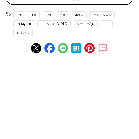
0歳
1歳
2歳
3歳
4歳～
ファッション
Instagram
ユニクロ/UNIQLO
ジーユー/gu
app
しまむら
出典：Instagramアカウント「sato_atsuko_」
ATSUKOさんは、しまむらのビッグカラーブラウスと
GU
のデニ
ムを購入。デニムと組み合わせることでカジュアル感が出ます
が、ブラウンのバッグと華奢なサンダルを取り入れると優雅な印
象に仕上がります。デニムのほかにスラックスパンツと合わせる
と、グッとよそ行き感が出てオンモードに♪ ふんわりした白ブラ
ウスには、どんなボトムスを合わせてもリッチな印象に仕上がる