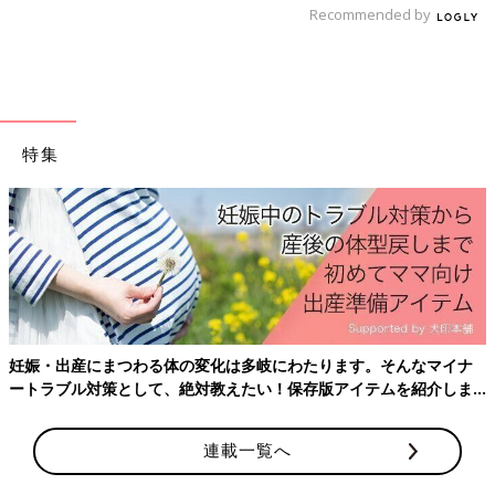
Recommended by
出典：Instagramアカウント「audreysunnyday」
audreysunnydayさんは、GUのラメショートカーディガンを購
入。ラメの光沢とシアー感のあるニット素材で、大人っぽい雰囲
気に仕上げてくれる優れモノです。デニムと組み合わせると、動
きやすいカジュアル感のあるオフモードに。花柄や黒のスカー
特集
ト、グレーのスラックスなどと合わせると女性らしいリッチな印
象に早変わり！着回しのきく優秀アイテムなのでおすすめです♪
産後はお世話で大忙し、出産前にそろえておきたいアイテ
ておきたいことをわかりやすく紹介！
【キレイめ小物 or カジュアル小物】小物使いでコ
ーデの印象がグッと変わる！しまむらのシェフパン
ツは細見え効果も
なマイナ
紹介しま
連載一覧へ