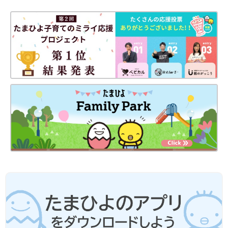
もあか抜けた印象に仕上がりますし、オンモードで全身キレイめ
に仕上げても洗練された印象に♪ ぜひ夏コーデの参考にしてみて
ください。
(文・水川ちさ)
水川 ちさ
子育て・ファッションジャンルを得意とする主婦のWEBライタ
ー。アパレル企業に勤めていた経験をもち、色彩コーディネータ
ー2級も取得。たまひよONLINEライター3年目。笑いのツボがい
っしょな 夫・長女（小6）・次女（小4）・長男（小1）とにぎや
かに暮らしています♪ 好きな言葉は「思い立ったが吉日」。
●記事内容でご紹介している投稿、リンク先は、削除される場合
があります。あらかじめご了承ください。
●記事の内容は2024年7月の情報で、現在と異なる場合がありま
す。
いっしょに遊べる★カジュアルママコー
デ「公園もアクティブなお出かけも◎」
マネしたい4選
子どもの元気な姿を見て、ちょっと身体を動か