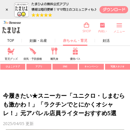
×
内祝い
SHOP
メニュー
TOP
妊娠・出産
赤ちゃん・育児
妊活
育児グッズ
病気・予防接種
離乳食
優待パス
ひよこクラブ
アプリ
SNS
キャンペーン
写真スタジオ
今履きたい★スニーカー「ユニクロ・しまむら
も激かわ！」「ラクチンでとにかくオシャ
レ！」元アパレル店員ライターおすすめ5選
2025/04/05
更新