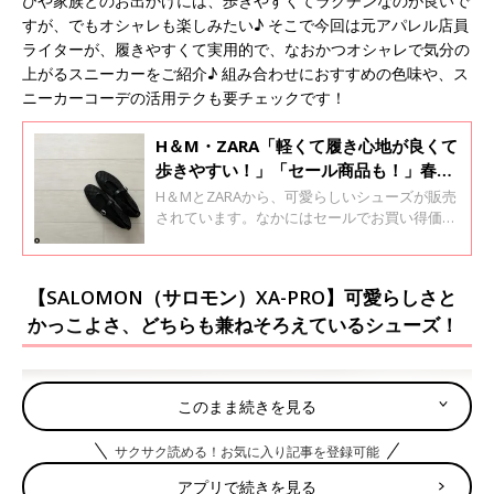
びや家族とのお出かけには、歩きやすくてラクチンなのが良いで
すが、でもオシャレも楽しみたい♪ そこで今回は元アパレル店員
ライターが、履きやすくて実用的で、なおかつオシャレで気分の
上がるスニーカーをご紹介♪ 組み合わせにおすすめの色味や、ス
ニーカーコーデの活用テクも要チェックです！
H＆М・ZARA「軽くて履き心地が良くて
歩きやすい！」「セール商品も！」春に
履きたい★激かわシューズ4選
H＆МとZARAから、可愛らしいシューズが販売
されています。なかにはセールでお買い得価格
になっているものもあり、目が離せません！ス
ニーカーやバレエシューズなど、歩きやすいも
のばかり♪ 今回はそんな両ブランドの、激かわ
【SALOMON（サロモン）XA-PRO】可愛らしさと
シューズをご紹介します。
かっこよさ、どちらも兼ねそろえているシューズ！
このまま続きを見る
サクサク読める！お気に入り記事を登録可能
アプリで続きを見る