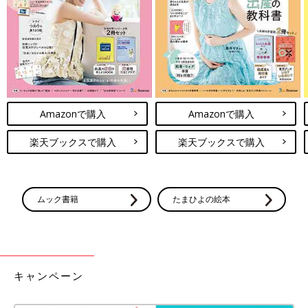
Amazonで購入
Amazonで購入
楽天ブックスで購入
楽天ブックスで購入
出典：Instagramアカウント「___m.room___」
みーさんは、アディダスのSamba OGを購入。通気性に優れたコ
ムック書籍
たまひよの絵本
ットンメッシュを使用しており、暖かい時期でも快適に履けるシ
ューズです。とってもきれいなブラウンカラーなので、スニーカ
ーをメインにしたコーデもおすすめ！上下をホワイトや明るいグ
レーと合わせて、シックな雰囲気を楽しむのも◎。ポップなピン
クやグリーンとも相性が良いので、温かみのある春らしいコーデ
キャンペーン
に仕上げても良いですね。