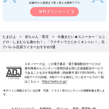
妊娠中から産後まで長く使える無料アプリ
無料ダウンロード
たまひよ
赤ちゃん・育児
今履きたい★スニーカー「ユニ
クロ・しまむらも激かわ！」「ラクチンでとにかくオシャレ！」元
アパレル店員ライターおすすめ5選
出典：Instagramアカウント「natsuki_simple_」
なつきさんは、
ユニクロ
にて「スウェードコンビネーションスニ
ＡＢＪマークは、この電子書店・電子書籍配信サービスが、
ーカー 01 OFF WHITE」を購入。クラシカルなデザインで、やさ
著作権者からコンテンツ使用許諾を得た正規版配信サービス
しい丸みのあるフォルムが特徴のスニーカーです。オフホワイト
であることを示す登録商標（登録番号 第11091000号）です。
ABJマークの詳細、ABJマークを掲示しているサービスの一覧
とブラックの2色展開で、値段も4,990円と比較的お手頃な価格！
はこちら→
https://aebs.or.jp/
スニーカーに合わせて白とベージュを取り入れたコーデもおすす
めですし、ミントカラーや桜ピンクのような爽やかな色味を取り
本サイトに掲載されている記事・写真・イラスト等のコンテンツの無断転載を禁じま
入れても◎。気取りのない上品なデザインで、様々なシーンで活
す。
躍するシューズです。
たまひよについて
利用規約
ポリシー
医師・専門家一覧