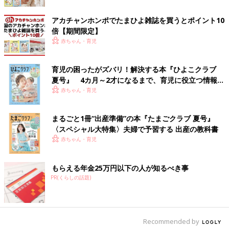
厚底デザインで、履くだけで脚長効果も期待できます♪ なんと
990円とかなりのお買い得価格で、真っ白でもこのお値段であれ
アカチャンホンポでたまひよ雑誌を買うとポイント10
ば気軽に履けますね！白のほかに黒もあり、この価格であれば、
倍【期間限定】
2色買いするのも断然アリです。ベージュやホワイトを合わせて
赤ちゃん・育児
淡色コーデも良いですし、ポップな色味を取り入れてグッと春ら
しいコーデを楽しんでも◎。
育児の困ったがズバリ！解決する本『ひよこクラブ
夏号』 4カ月～2才になるまで、育児に役立つ情報が
【ニューバランス 530SG】カジュアルになりすぎ
いっぱい！
赤ちゃん・育児
ず、キレイめスタイルにも映えるス二ーカー
まるごと1冊“出産準備”の本『たまごクラブ 夏号』
〈スペシャル大特集〉夫婦で予習する 出産の教科書
赤ちゃん・育児
もらえる年金25万円以下の人が知るべき事
PR(くらしの話題)
Recommended by