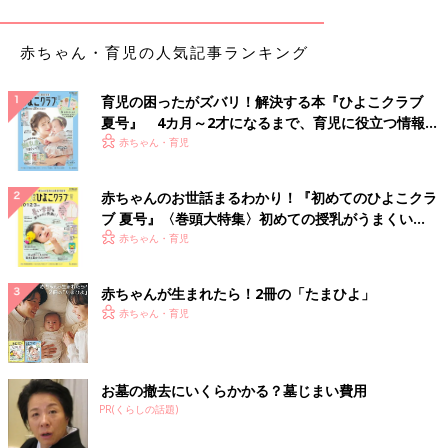
赤ちゃん・育児の人気記事ランキング
出典：Instagramアカウント「hina_wear123」
育児の困ったがズバリ！解決する本『ひよこクラブ
ひなさんは、SALOMON（サロモン）XA-PROのブラックを購
夏号』 4カ月～2才になるまで、育児に役立つ情報が
入。コロンとしたフォルムが可愛らしく、重すぎない印象のシュ
いっぱい！
赤ちゃん・育児
ーズです。どんなボトムスとも合わせやすく、ワイドパンツやス
キニー、スカートとも相性バッチリ♪ 黒のかっこいい雰囲気をそ
赤ちゃんのお世話まるわかり！『初めてのひよこクラ
のまま使用してモノトーンコーデも素敵ですし、春に向けて、淡
ブ 夏号』〈巻頭大特集〉初めての授乳がうまくい
い色味のピンクやブルーのソックスを取り入れても◎。
く！ おっぱい・ミルクの基本と夏のトラブル 解決テ
赤ちゃん・育児
ク
【しまむら】990円とかなりのお買い得！白でもこ
の値段であれば気軽に買える
赤ちゃんが生まれたら！2冊の「たまひよ」
赤ちゃん・育児
お墓の撤去にいくらかかる？墓じまい費用
PR(くらしの話題)