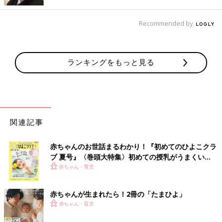
Recommended by
ランキングをもっと見る
関連記事
赤ちゃんのお世話まるわかり！『初めてのひよこクラ
ブ 夏号』〈巻頭大特集〉初めての授乳がうまくい
く！ おっぱい・ミルクの基本と夏のトラブル 解決テ
赤ちゃん・育児
ク
赤ちゃんが生まれたら！2冊の「たまひよ」
出典：Instagramアカウント「_1990mii_」
赤ちゃん・育児
おみぃさんは、しまむらにてこちらのシューズを購入。ほどよい