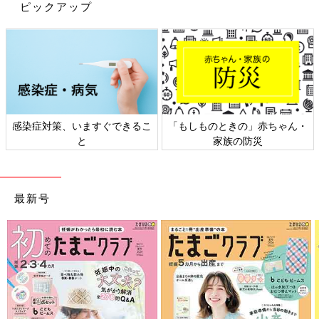
きやすいので安心♪ 公園遊びやお出かけなど、幅広いシーンに役
ピックアップ
立つ一足です。
【アディダスのSamba OG】きれいなブラウンカラ
ーが特徴！軽くて履き心地もよく、幅広いコーデも
楽しめる♪
感染症対策、いますぐできるこ
「もしものときの」赤ちゃん・
と
家族の防災
最新号