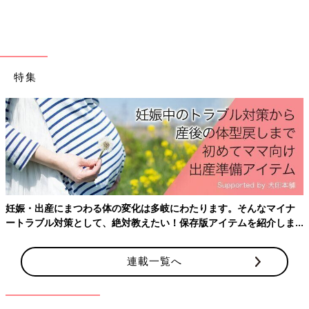
特集
妊娠・出産にまつわる体の変化は多岐にわたります。そんなマイナ
出典：Instagramアカウント「68monaka」
ートラブル対策として、絶対教えたい！保存版アイテムを紹介しま
ユミさんは、ニューバランスの530SGを購入。ほどよいボリュー
す。
ム感と美しいシルエットで、スニーカースタイルでもカジュアル
連載一覧へ
になりすぎないデザインです。キレイめコーデにも自然となじむ
ので、ワンピやスカートと合わせて上品な雰囲気に仕上げても
◎。子どもとのお出かけ時に、急に公園遊びになっても軽くて歩